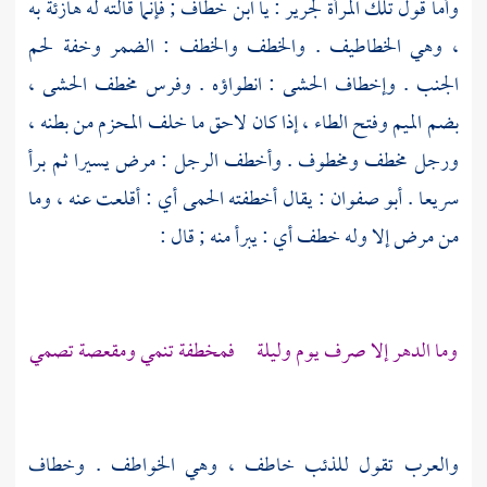
وأما قول تلك المرأة
لجرير
: يا ابن خطاف ; فإنما قالته له هازئة به
، وهي الخطاطيف . والخطف والخطف : الضمر وخفة لحم
الجنب . وإخطاف الحشى : انطواؤه . وفرس مخطف الحشى ،
بضم الميم وفتح الطاء ، إذا كان لاحق ما خلف المحزم من بطنه ،
ورجل مخطف ومخطوف . وأخطف الرجل : مرض يسيرا ثم برأ
سريعا .
أبو صفوان
: يقال أخطفته الحمى أي : أقلعت عنه ، وما
من مرض إلا وله خطف أي : يبرأ منه ; قال :
وما الدهر إلا صرف يوم وليلة فمخطفة تنمي ومقعصة تصمي
والعرب تقول للذئب خاطف ، وهي الخواطف . وخطاف