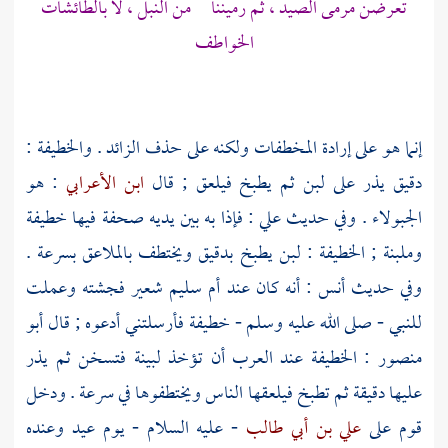
تعرضن مرمى الصيد ، ثم رميننا من النبل ، لا بالطائشات
الخواطف
إنما هو على إرادة المخطفات ولكنه على حذف الزائد . والخطيفة :
دقيق يذر على لبن ثم يطبخ فيلعق ; قال
ابن الأعرابي
: هو
الجبولاء . وفي حديث
علي
: فإذا به بين يديه صحفة فيها خطيفة
وملبنة ; الخطيفة : لبن يطبخ بدقيق ويختطف بالملاعق بسرعة .
وفي حديث
أنس
: أنه كان عند
أم سليم
شعير فجشته وعملت
للنبي - صلى الله عليه وسلم - خطيفة فأرسلتني أدعوه ; قال
أبو
منصور
: الخطيفة عند العرب أن تؤخذ لبينة فتسخن ثم يذر
عليها دقيقة ثم تطبخ فيلعقها الناس ويختطفوها في سرعة . ودخل
قوم على
علي بن أبي طالب
- عليه السلام - يوم عيد وعنده