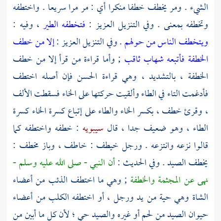
الشيء . ومر يخطف خطفا منكرا أي : مر مرا سريعا . واختطفه
وتخطفه بمعنى . وفي التنزيل العزيز :
فتخطفه الطير
، وفيه :
ويتخطف الناس من حولهم
. وفي التنزيل العزيز :
إلا من خطف
الخطفة فأتبعه شهاب ثاقب
; وأما قراءة من قرأ إلا من خطف
الخطفة ، بالتشديد ، وهي قراءة
الحسن
فإن أصله اختطف
فأدغمت التاء في الطاء وألقيت حركتها على الخاء فسقطت الألف
، وقرئ خطف ، بكسر الخاء والطاء على إتباع كسرة الخاء كسرة
الطاء ، وهو ضعيف جدا ، قال
سيبويه
: خطفه واختطفه كما
قالوا نزعه وانتزعه . ورجل خيطف : خاطف ، وباز مخطف :
يخطف الصيد . وفي الحديث :
أن النبي - صلى الله عليه وسلم -
نهى عن المجثمة والخطفة
; وهي ما اختطف الذئب من أعضاء
الشاة وهي حية من يد ورجل ، أو اختطفه الكلب من أعضاء
حيوان الصيد من لحم أو غيره والصيد حي ؛ لأن كل ما أبين من