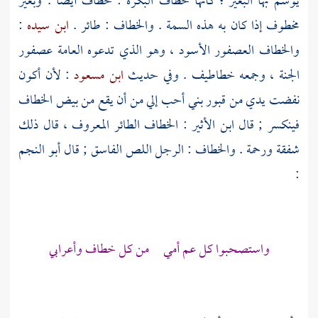
يوسم بها البعير ؛ كأنها خطاف البكرة : خطاف أيضا . وبعير
مخطوف إذا كان به هذه السمة . والخطاف : طائر .
ابن سيده
:
والخطاف العصفور الأسود ، وهو الذي تدعوه العامة عصفور
الجنة ، وجمعه خطاطيف . وفي حديث
ابن مسعود
: لأن أكون
نفضت يدي من قبور بني أحب إلي من أن يقع من بيض الخطاف
فينكسر ; قال
ابن الأثير
: الخطاف الطائر المعروف ، قال ذلك
شفقة ورحمة . والخطاف : الرجل اللص الفاسق ; قال
أبو النجم
:
واستصحبوا كل عم أمي من كل خطاف وأعرابي