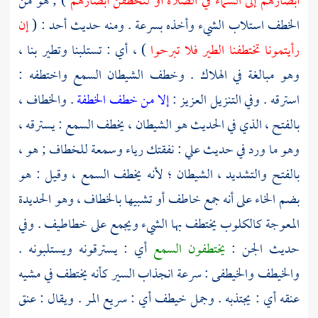
أبصارهم إلى السماء في الصلاة أو لتخطفن أبصارهم
) ; هو من
الخطف استلاب الشيء وأخذه بسرعة . ومنه حديث أحد : (
إن
رأيتمونا تختطفنا الطير فلا تبرحوا
) ، أي : تستلبنا وتطير بنا ،
وهو مبالغة في الهلاك . وخطف الشيطان السمع واختطفه :
استرقه . وفي التنزيل العزيز :
إلا من خطف الخطفة
. والخطاف ،
بالفتح ، الذي في الحديث هو الشيطان ، يخطف السمع : يسترقه ،
وهو ما ورد في حديث
علي
: نفقتك رياء وسمعة للخطاف ; هو ،
بالفتح والتشديد ، الشيطان ؛ لأنه يخطف السمع ، وقيل : هو
بضم الخاء على أنه جمع خاطف أو تشبيها بالخطاف ، وهو الحديدة
المعوجة كالكلوب يختطف بها الشيء ويجمع على خطاطيف . وفي
حديث الجن :
يختطفون السمع
أي : يسترقونه ويستلبونه .
والخيطف والخيطفى : سرعة انجذاب السير كأنه يختطف في مشيه
عنقه أي : يجتذبه . وجمل خيطف أي : سريع المر . ويقال : عنق