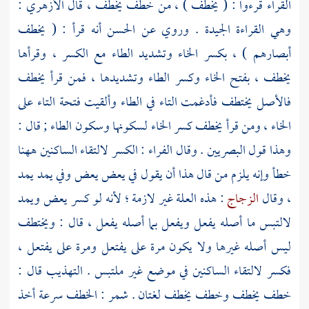
القراء قرءوا : ( يخطف ) ، من خطف يخطف ، قال
الأزهري
:
وهي القراءة الجيدة . وروي عن
الحسن
أنه قرأ : ( يخطف
أبصارهم ) ، بكسر الخاء وتشديد الطاء مع الكسر ، وقرأها
يخطف ، بفتح الخاء وكسر الطاء وتشديدها ، فمن قرأ يخطف
فالأصل يختطف فأدغمت التاء في الطاء وألقيت فتحة التاء على
الخاء ، ومن قرأ يخطف كسر الخاء لسكونها وسكون الطاء ; قال :
وهذا قول
البصريين
. وقال
الفراء
: الكسر لالتقاء الساكنين ههنا
خطأ وإنه يلزم من قال هذا أن يقول في يعض يعض وفي يمد يمد
، وقال
الزجاج
: هذه العلة غير لازمة ؛ لأنه لو كسر يعض ويمد
لالتبس ما أصله يفعل ويفعل بما أصله يفعل ، قال : ويختطف
ليس أصله غيرها ولا يكون مرة على يفتعل ومرة على يفتعل ،
فكسر لالتقاء الساكنين في موضع غير ملتبس . التهذيب قال :
خطف يخطف وخطف يخطف لغتان .
شمر
: الخطف سرعة أخذ