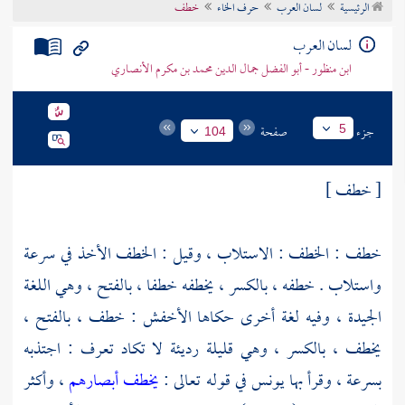
الرئيسية
لسان العرب
حرف الخاء
خطف
تراجم الأعلام
لسان العرب
ابن منظور - أبو الفضل جمال الدين محمد بن مكرم الأنصاري
جزء
صفحة
5
104
[ خطف ]
خطف : الخطف : الاستلاب ، وقيل : الخطف الأخذ في سرعة
واستلاب . خطفه ، بالكسر ، يخطفه خطفا ، بالفتح ، وهي اللغة
الجيدة ، وفيه لغة أخرى حكاها
الأخفش
: خطف ، بالفتح ،
يخطف ، بالكسر ، وهي قليلة رديئة لا تكاد تعرف : اجتذبه
بسرعة ، وقرأ بها
يونس
في قوله تعالى :
يخطف أبصارهم
، وأكثر