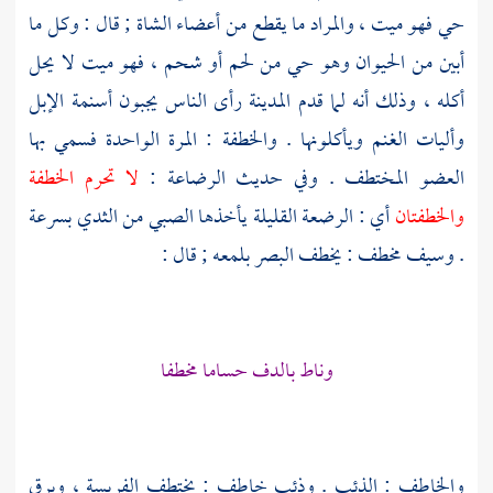
حي فهو ميت ، والمراد ما يقطع من أعضاء الشاة ; قال : وكل ما
أبين من الحيوان وهو حي من لحم أو شحم ، فهو ميت لا يحل
أكله ، وذلك أنه لما قدم
المدينة
رأى الناس يجبون أسنمة الإبل
وأليات الغنم ويأكلونها . والخطفة : المرة الواحدة فسمي بها
العضو المختطف . وفي حديث الرضاعة :
لا تحرم الخطفة
والخطفتان
أي : الرضعة القليلة يأخذها الصبي من الثدي بسرعة
. وسيف مخطف : يخطف البصر بلمعه ; قال :
وناط بالدف حساما مخطفا
والخاطف : الذئب . وذئب خاطف : يختطف الفريسة ، وبرق