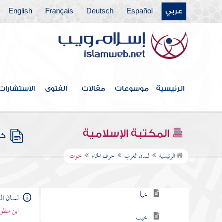
عربي
Español
Deutsch
Français
English
حرف الألف
حرف الباء
حرف التاء
حرف الثاء
الرئيسية
موسوعات
مقالات
الفتوى
الاستشارات
حرف الجيم
حرف الحاء
المكتبة الإسلامية
كتب
حرف الخاء
الرئيسية
لسان العرب
حرف الخاء
خوت
خا
خبأ
لسان ا
ابن منظو
خبب