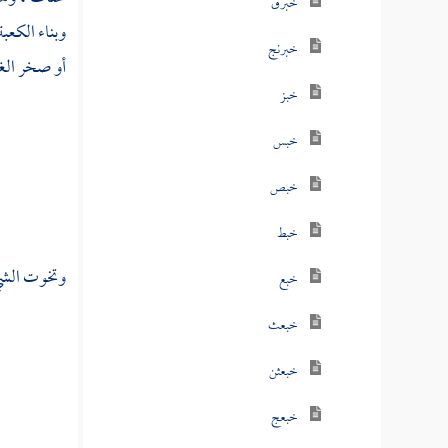
خبرق
وبناء الكعب
خبرنج
أو
صخر الغ
خبز
خبس
خبص
خبط
وتخوت الشي
خبع
خبعث
خبعثن
خبعج