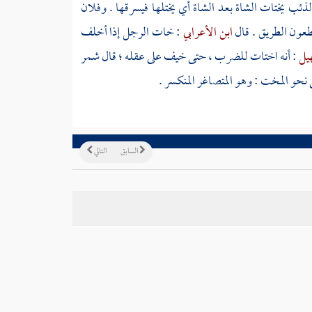
لذئب يختات الشاة بعد الشاة أي يختلها فيسرقها . وفلان
طعون الطريق . قال
ابن الأعرابي
: خات الرجل إذا أخلف
هيل
: أنه اختات للضرب ، حتى خيف على عقله ؛ قال
شمر
نحو المخت : وهو المتصاغر المنكسر .
السابق
التالي