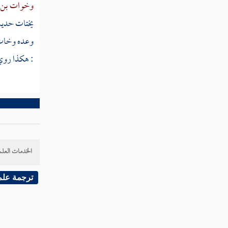
وخوات بن 
ختع
يختات حديث 
ختعر
وعده وخات 
: هكذا روي 
ختعل
ختف
ختل
ختلع
الخدمات العلم
ختم
ختن
ترجمة علم
ختا
خثث