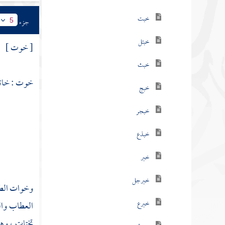
خبت
جزء
5
خبتل
[ خوت ]
خبث
خوت : خاته
خبج
خبجر
خبذع
خبر
خبرجل
وخوات الطي
خبرع
العطاب وال
تختات ، و