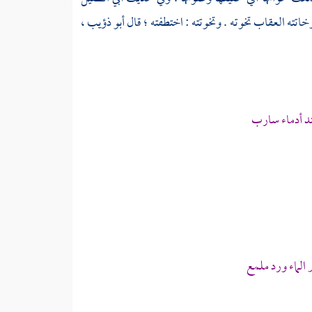
اتته العقاب تخوته . وتخوتته : اختطفته ؛ قال
أبو ذؤيب
،
د أدماء سارب
لماء ورد ملمع