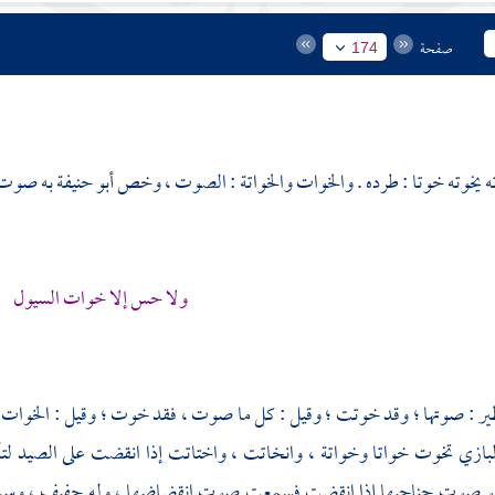
صفحة
174
 يخوته خوتا : طرده . والخوات والخواتة : الصوت ، وخص
أبو حنيفة
به صوت ا
ولا حس إلا خوات السيول
ر : صوتها ؛ وقد خوتت ؛ وقيل : كل ما صوت ، فقد خوت ؛ وقيل : الخوات 
بازي تخوت خواتا وخواتة ، وانخاتت ، واختاتت إذا انقضت على الصيد لتأخ
هو صوت جناحيها إذا انقضت فسمعت صوت انقضاضها ، وله حفيف ، وسمع