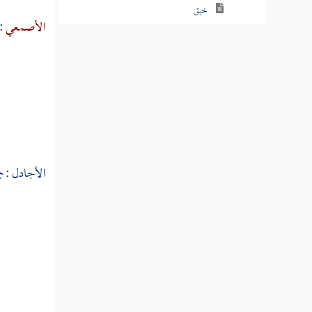
خبق
الأصمعي
:
خبل
خبن
خبند
ختأ
ختب
الأجادل : ج
ختت
ختر
خترب
خترم