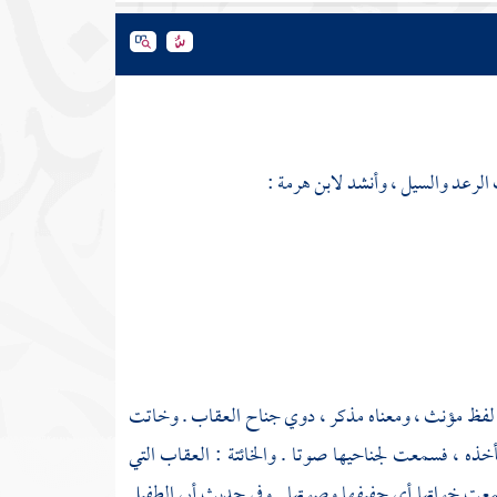
لرعد والسيل ، وأنشد
لابن هرمة
:
لفظ مؤنث ، ومعناه مذكر ، دوي جناح العقاب . وخاتت
ذه ، فسمعت لجناحيها صوتا . والخائتة : العقاب التي
ت خواتها أي حفيفها وصوتها . وفي حديث
أبي الطفيل