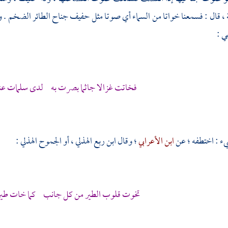
ة ، قال : فسمعنا خواتا من السماء أي صوتا مثل حفيف جناح الطائر الضخم . وخ
ي
:
فخاتت غزالا جاثما بصرت به لدى سلمات عن
ء : اختطفه ؛ عن
ابن الأعرابي
؛ وقال
ابن ربع الهذلي
، أو
الجموح الهذلي
:
تخوت قلوب الطير من كل جانب كما خات طير ا