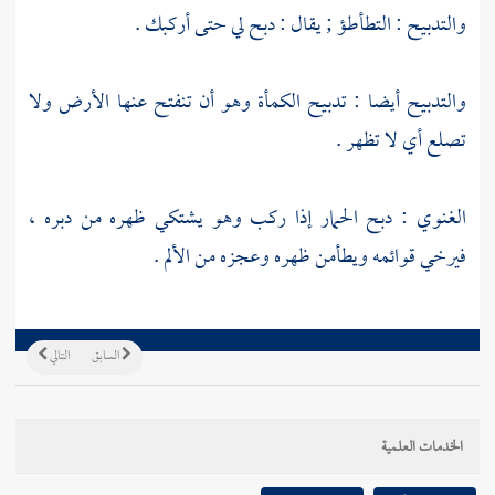
والتدبيح : التطأطؤ ; يقال : دبح لي حتى أركبك .
والتدبيح أيضا : تدبيح الكمأة وهو أن تنفتح عنها الأرض ولا
تصلع أي لا تظهر .
الغنوي : دبح الحمار إذا ركب وهو يشتكي ظهره من دبره ،
فيرخي قوائمه ويطأمن ظهره وعجزه من الألم .
السابق
التالي
الخدمات العلمية