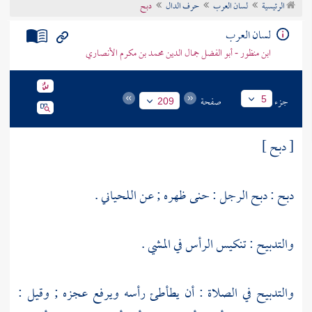
الرئيسية
لسان العرب
حرف الدال
دبح
تراجم الأعلام
لسان العرب
ابن منظور - أبو الفضل جمال الدين محمد بن مكرم الأنصاري
جزء
صفحة
5
209
[ دبح ]
دبح : دبح الرجل : حنى ظهره ; عن اللحياني .
والتدبيح : تنكيس الرأس في المشي .
والتدبيح في الصلاة : أن يطأطئ رأسه ويرفع عجزه ; وقيل :