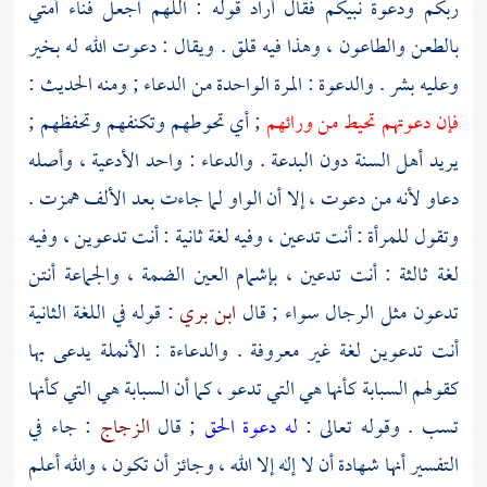
ربكم ودعوة نبيكم فقال أراد قوله : اللهم اجعل فناء أمتي
بالطعن والطاعون ، وهذا فيه قلق . ويقال : دعوت الله له بخير
وعليه بشر . والدعوة : المرة الواحدة من الدعاء ; ومنه الحديث :
فإن دعوتهم تحيط من ورائهم
; أي تحوطهم وتكنفهم وتحفظهم ;
يريد أهل السنة دون البدعة . والدعاء : واحد الأدعية ، وأصله
دعاو لأنه من دعوت ، إلا أن الواو لما جاءت بعد الألف همزت .
وتقول للمرأة : أنت تدعين ، وفيه لغة ثانية : أنت تدعوين ، وفيه
لغة ثالثة : أنت تدعين ، بإشمام العين الضمة ، والجماعة أنتن
تدعون مثل الرجال سواء ; قال
ابن بري
: قوله في اللغة الثانية
أنت تدعوين لغة غير معروفة . والدعاءة : الأنملة يدعى بها
كقولهم السبابة كأنها هي التي تدعو ، كما أن السبابة هي التي كأنها
تسب . وقوله تعالى :
له دعوة الحق
; قال
الزجاج
: جاء في
التفسير أنها شهادة أن لا إله إلا الله ، وجائز أن تكون ، والله أعلم