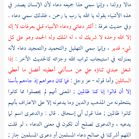
مالا وولدا ، وإنما سمي هذا جميعه دعاء لأن الإنسان يصدر في
هذه الأشياء بقوله يا الله يا رب يا رحمن ، فلذلك سمي دعاء .
وفي حديث
عرفة
:
أكثر دعائي ودعاء الأنبياء قبلي بعرفات لا إله
إلا الله وحده لا شريك له ، له الملك وله الحمد وهو على كل
شيء قدير
، وإنما سمي التهليل والتحميد والتمجيد دعاء لأنه
بمنزلته في استيجاب ثواب الله وجزائه كالحديث الآخر :
إذا
شغل عبدي ثناؤه علي عن مسألتي أعطيته أفضل ما أعطي
السائلين
وأما قوله - عز وجل :
فما كان دعواهم إذ جاءهم بأسنا
إلا أن قالوا إنا كنا ظالمين
; المعنى أنهم لم يحصلوا مما كانوا
ينتحلونه من المذهب والدين وما يدعونه إلا على الاعتراف بأنهم
كانوا ظالمين ; هذا قول
أبي إسحاق
. قال : والدعوى اسم لما
يدعيه ، والدعوى تصلح أن تكون في معنى الدعاء ، لو قلت
اللهم أشركنا في صالح دعاء المسلمين أو دعوى المسلمين جاز ;