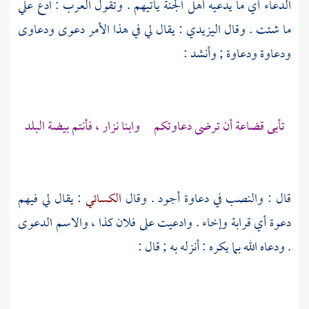
الدعاء أي ما يدعيه أهل الجنة يأتيهم . وتقول العرب : ادع علي
ما شئت . وقال
اليزيدي
: يقال لي في هذا الأمر دعوى ودعاوى
ودعاوة ودعاوة ; وأنشد :
تأبى
قضاعة
أن ترضى دعاوتكم
وابنا نزار
، فأنتم بيضة البلد
قال : والنصب في دعاوة أجود . وقال
الكسائي
: يقال لي فيهم
دعوة أي قرابة وإخاء . وادعيت على فلان كذا ، والاسم الدعوى
. ودعاه الله بما يكره : أنزله به ; قال :