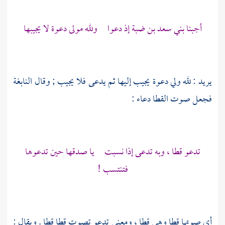
أجبنا
بني سعد بن ضبة
إذ دعوا ولله مولى دعوة لا يجيبها
يريد : لله ولي دعوة يجيب إليها ثم يدعى فلا يجيب ; وقال
النابغة
فجعل صوت القطا دعاء :
تدعو قطا ، وبه تدعى إذا نسبت يا صدقها حين تدعوها
فتنتسب !
أي صوتها قطا وهي قطا ، ومعنى تدعو تصوت قطا قطا . ويقال :