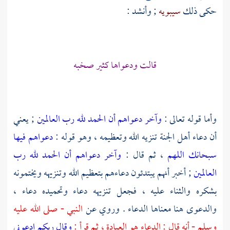
حكى ذلك
سيبويه
; وأنشد :
قالت ودعواها كثير صخبه
وأما قوله تعالى :
وآخر دعواهم أن الحمد لله رب العالمين
; يعني
أن دعاء أهل الجنة تنزيه الله وتعظيمه ، وهو قوله :
دعواهم فيها
سبحانك اللهم
، ثم قال :
وآخر دعواهم أن الحمد لله رب
العالمين
; أخبر أنهم يبتدئون دعاءهم بتعظيم الله وتنزيهه ويختمونه
بشكره والثناء عليه ، فجعل تنزيهه دعاء وتحميده دعاء ،
والدعوى هنا معناها الدعاء . وروي عن
النبي - صلى الله عليه
وسلم - أنه قال : الدعاء هو العبادة ، ثم قرأ :
وقال ربكم ادعوني