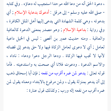
، دعوة الحق أنه من دعا الله موحدا استجيب له دعاؤه . وفي كتابه
- صلى الله عليه وسلم - إلى
هرقل
:
أدعوك بدعاية الإسلام
; أي
بدعوته ، وهي كلمة الشهادة التي يدعى إليها أهل الملل الكافرة ،
وفي رواية :
بداعية الإسلام
; وهو مصدر بمعنى الدعوة كالعافية
والعاقبة . ومنه حديث
عمير بن أفصى
: ليس في الخيل داعية
لعامل ; أي لا دعوى لعامل الزكاة فيها ولا حق يدعو إلى قضائه
لأنها لا تجب فيها الزكاة . ودعا الرجل دعوا ودعاء : ناداه ،
والاسم الدعوة . ودعوت فلانا أي صحت به واستدعيته . فأما
قوله تعالى :
يدعو لمن ضره أقرب من نفعه
; فإن
أبا إسحاق
ذهب
إلى أن يدعو بمنزلة يقول ، ولمن مرفوع بالابتداء ومعناه يقول لمن
ضره أقرب من نفعه إله ورب ; وكذلك قول
عنترة
: