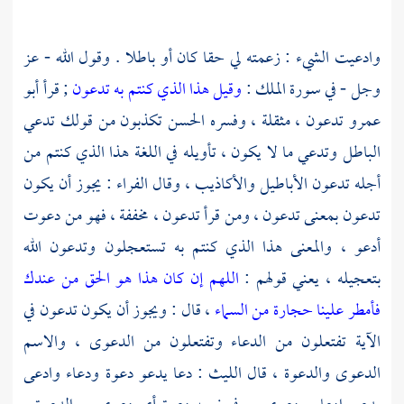
وادعيت الشيء : زعمته لي حقا كان أو باطلا . وقول الله - عز
وجل - في سورة الملك :
وقيل هذا الذي كنتم به تدعون
; قرأ
أبو
عمرو
تدعون ، مثقلة ، وفسره
الحسن
تكذبون من قولك تدعي
الباطل وتدعي ما لا يكون ، تأويله في اللغة هذا الذي كنتم من
أجله تدعون الأباطيل والأكاذيب ، وقال
الفراء
: يجوز أن يكون
تدعون بمعنى تدعون ، ومن قرأ تدعون ، مخففة ، فهو من دعوت
أدعو ، والمعنى هذا الذي كنتم به تستعجلون وتدعون الله
بتعجيله ، يعني قولهم :
اللهم إن كان هذا هو الحق من عندك
فأمطر علينا حجارة من السماء
، قال : ويجوز أن يكون تدعون في
الآية تفتعلون من الدعاء وتفتعلون من الدعوى ، والاسم
الدعوى والدعوة ، قال
الليث
: دعا يدعو دعوة ودعاء وادعى