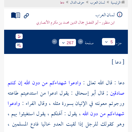
الرئيسية
لسان العرب
حرف الدال
دعا
تراجم الأعلام
لسان العرب
ابن منظور - أبو الفضل جمال الدين محمد بن مكرم الأنصاري
جزء
صفحة
5
267
[ دعا ]
دعا : قال الله تعالى :
وادعوا شهداءكم من دون الله إن كنتم
صادقين
; قال
أبو إسحاق
: يقول ادعوا من استدعيتم طاعته
ورجوتم معونته في الإتيان بسورة مثله ، وقال
الفراء
:
وادعوا
شهداءكم من دون الله
، يقول : آلهتكم ، يقول استغيثوا بهم ،
وهو كقولك للرجل إذا لقيت العدو خاليا فادع المسلمين ،