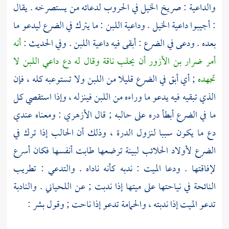
والداعية : صريخ الخيل في الحروب لدعائه من يستصرخه . يقال
: أجيبوا داعية الخيل . وداعية اللبن : ما يترك في الضرع ليدعو ما
بعده . ودعى في الضرع : أبقى فيه داعية اللبن . وفي الحديث :
أنه
أمر
ضرار بن الأزور
أن يحلب ناقة وقال له دع داعي اللبن لا
تجهده
; أي أبق في الضرع قليلا من اللبن ولا تستوعبه كله ، فإن
الذي تبقيه فيه يدعو ما وراءه من اللبن فينزله ، وإذا استقصي كل
ما في الضرع أبطأ دره على حالبه ; قال
الأزهري
: ومعناه عندي
دع ما يكون سببا لنزول الدرة ، وذلك أن الحالب إذا ترك في
الضرع لأولاد الحلائب لبينة ترضعها طابت أنفسها فكان أسرع
لإفاقتها . ودعا الميت : ندبه كأنه ناداه . والتدعي : تطريب
النائحة في نياحتها على ميتها إذا ندبت ; عن
اللحياني
. والنادبة
تدعو الميت إذا ندبته ، والحمامة تدعو إذا ناحت ; وقول
بشر
: