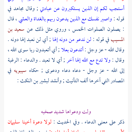
أستجب لكم إن الذين يستكبرون عن عبادتي
; وقال
مجاهد
في
قوله :
واصبر نفسك مع الذين يدعون ربهم بالغداة والعشي
، قال
: يصلون الصلوات الخمس ، وروي مثل ذلك عن
سعيد بن
المسيب
في قوله :
لن ندعو من دونه إلها
; أي لن نعبد إلها دونه .
وقال الله - عز وجل :
أتدعون بعلا
; أي أتعبدون ربا سوى الله ،
وقال :
ولا تدع مع الله إلها آخر
; أي لا تعبد . والدعاء : الرغبة
إلى الله - عز وجل - دعاه دعاء ودعوى ; حكاه
سيبويه
في
المصادر التي آخرها ألف التأنيث ; وأنشد
لبشير بن النكث
:
ولت ودعواها شديد صخبه
ذكر على معنى الدعاء . وفي الحديث :
لولا دعوة أخينا
سليمان