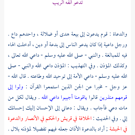
تدعو أنفه الريب
والدعاة : قوم يدعون إلى بيعة هدى أو ضلالة ، واحدهم داع .
ورجل داعية إذا كان يدعو الناس إلى بدعة أو دين ، أدخلت الهاء
فيه للمبالغة . والنبي - صلى الله عليه وسلم - داعي الله تعالى ،
وكذلك المؤذن . وفي التهذيب : المؤذن داعي الله والنبي - صلى
الله عليه وسلم - داعي الأمة إلى توحيد الله وطاعته . قال الله -
عز وجل - مخبرا عن الجن الذين استمعوا القرآن :
ولوا إلى
قومهم منذرين
قالوا
ياقومنا أجيبوا داعي الله
. ويقال لكل من
مات دعي فأجاب . ويقال : دعاني إلى الإحسان إليك إحسانك
إلي . وفي الحديث :
الخلافة في
قريش
والحكم في
الأنصار
والدعوة
في
الحبشة
; أراد بالدعوة الأذان جعله فيهم تفضيلا لمؤذنه
بلال
.