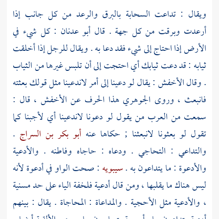
ويقال : تداعت السحابة بالبرق والرعد من كل جانب إذا
أرعدت وبرقت من كل جهة . قال
أبو عدنان
: كل شيء في
الأرض إذا احتاج إلى شيء فقد دعا به . ويقال للرجل إذا أخلقت
ثيابه : قد دعت ثيابك أي احتجت إلى أن تلبس غيرها من الثياب
. وقال
الأخفش
: يقال لو دعينا إلى أمر لاندعينا مثل قولك بعثته
فانبعث ، وروى
الجوهري
هذا الحرف عن
الأخفش
، قال :
سمعت من العرب من يقول لو دعونا لاندعينا أي لأجبنا كما
تقول لو بعثونا لانبعثنا ; حكاها عنه
أبو بكر بن السراج
.
والتداعي : التحاجي . ودعاه : حاجاه وفاطنه . والأدعية
والأدعوة : ما يتداعون به .
سيبويه
: صحت الواو في أدعوة لأنه
ليس هناك ما يقلبها ، ومن قال أدعية فلخفة الياء على حد مسنية
، والأدعية مثل الأحجية . والمداعاة : المحاجاة . يقال : بينهم