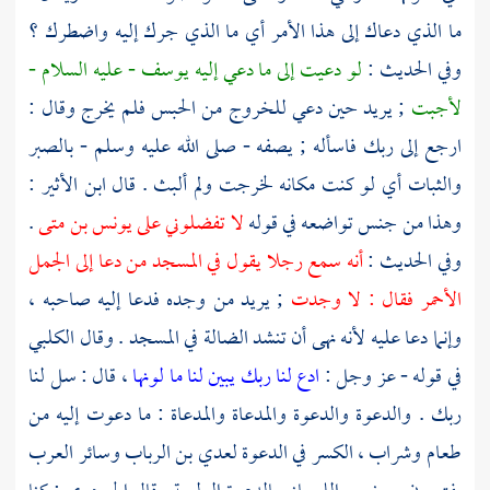
ما الذي دعاك إلى هذا الأمر أي ما الذي جرك إليه واضطرك ؟
وفي الحديث :
لو دعيت إلى ما دعي إليه
يوسف
- عليه السلام -
لأجبت
; يريد حين دعي للخروج من الحبس فلم يخرج وقال :
ارجع إلى ربك فاسأله ; يصفه - صلى الله عليه وسلم - بالصبر
والثبات أي لو كنت مكانه لخرجت ولم ألبث . قال
ابن الأثير
:
وهذا من جنس تواضعه في قوله
لا تفضلوني على
يونس بن متى
.
وفي الحديث :
أنه سمع رجلا يقول في المسجد من دعا إلى الجمل
الأحمر فقال : لا وجدت
; يريد من وجده فدعا إليه صاحبه ،
وإنما دعا عليه لأنه نهى أن تنشد الضالة في المسجد . وقال
الكلبي
في قوله - عز وجل :
ادع لنا ربك يبين لنا ما لونها
، قال : سل لنا
ربك . والدعوة والدعوة والمدعاة والمدعاة : ما دعوت إليه من
طعام وشراب ، الكسر في الدعوة
لعدي بن الرباب
وسائر العرب