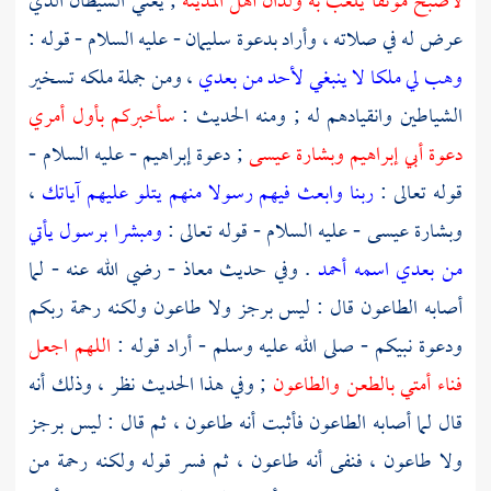
لأصبح موثقا يلعب به ولدان أهل
المدينة
; يعني الشيطان الذي
عرض له في صلاته ، وأراد بدعوة
سليمان
- عليه السلام - قوله :
وهب لي ملكا لا ينبغي لأحد من بعدي
، ومن جملة ملكه تسخير
الشياطين وانقيادهم له ; ومنه الحديث :
سأخبركم بأول أمري
دعوة أبي
إبراهيم
وبشارة
عيسى
; دعوة
إبراهيم
- عليه السلام -
قوله تعالى :
ربنا وابعث فيهم رسولا منهم يتلو عليهم آياتك
،
وبشارة
عيسى
- عليه السلام - قوله تعالى :
ومبشرا برسول يأتي
من بعدي اسمه أحمد
. وفي حديث
معاذ
- رضي الله عنه - لما
أصابه الطاعون قال : ليس برجز ولا طاعون ولكنه رحمة ربكم
ودعوة نبيكم - صلى الله عليه وسلم - أراد قوله :
اللهم اجعل
فناء أمتي بالطعن والطاعون
; وفي هذا الحديث نظر ، وذلك أنه
قال لما أصابه الطاعون فأثبت أنه طاعون ، ثم قال : ليس برجز
ولا طاعون ، فنفى أنه طاعون ، ثم فسر قوله ولكنه رحمة من