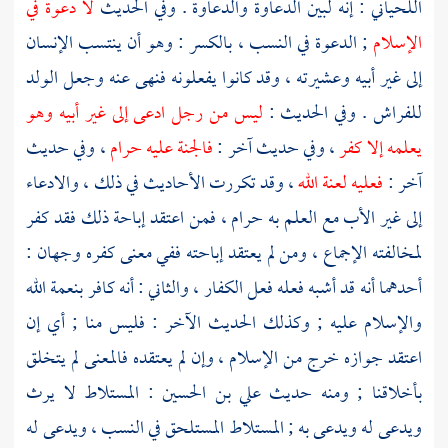
اللحياني
: إنه لبين الدعاوة والدعاوة . وفي الحديث
لا دعوة في
الإسلام
; الدعوة في النسب ، بالكسر : وهو أن ينتسب الإنسان
إلى غير أبيه وعشيرته ، وقد كانوا يفعلونه فنهى عنه وجعل الولد
للفراش . وفي الحديث :
ليس من رجل ادعى إلى غير أبيه وهو
يعلمه إلا كفر
، وفي حديث آخر :
فالجنة عليه حرام
، وفي حديث
آخر :
فعليه لعنة الله
، وقد تكررت الأحاديث في ذلك ، والادعاء
إلى غير الأب مع العلم به حرام ، فمن اعتقد إباحة ذلك فقد كفر
لمخالفته الإجماع ، ومن لم يعتقد إباحته ففي معنى كفره وجهان :
أحدهما أنه قد أشبه فعله فعل الكفار ، والثاني : أنه كافر بنعمة الله
والإسلام عليه ; وكذلك الحديث الآخر : فليس منا ; أي إن
اعتقد جوازه خرج من الإسلام ، وإن لم يعتقده فالمعنى لم يتخلق
بأخلاقنا ; ومنه حديث
علي بن الحسين
: المستلاط لا يرث
ويدعى له ويدعى به ; المستلاط المستلحق في النسب ، ويدعى له