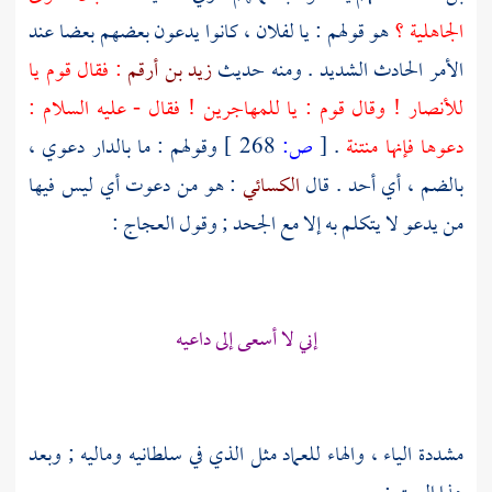
الجاهلية ؟
هو قولهم : يا لفلان ، كانوا يدعون بعضهم بعضا عند
الأمر الحادث الشديد . ومنه حديث
زيد بن أرقم
: فقال قوم يا
للأنصار
! وقال قوم : يا
للمهاجرين
! فقال - عليه السلام :
دعوها فإنها منتنة
.
[
ص:
268 ]
وقولهم : ما بالدار دعوي ،
بالضم ، أي أحد . قال
الكسائي
: هو من دعوت أي ليس فيها
من يدعو لا يتكلم به إلا مع الجحد ; وقول
العجاج
:
إني لا أسعى إلى داعيه
مشددة الياء ، والهاء للعماد مثل الذي في سلطانيه وماليه ; وبعد