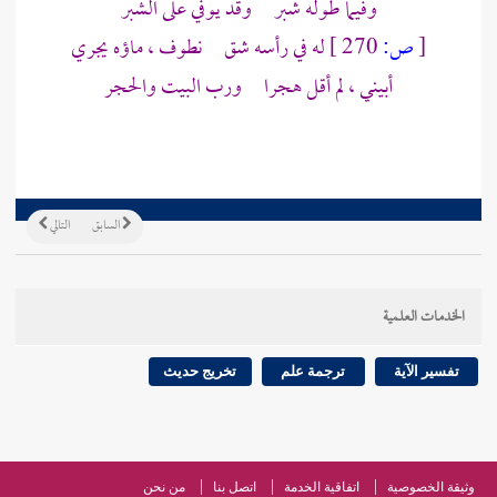
وفيما طوله شبر وقد يوفي على الشبر
[
ص:
270 ]
له في رأسه شق نطوف ، ماؤه يجري
أبيني ، لم أقل هجرا ورب البيت والحجر
السابق
التالي
الخدمات العلمية
تفسير الآية
ترجمة علم
تخريج حديث
وثيقة الخصوصية
اتفاقية الخدمة
اتصل بنا
من نحن