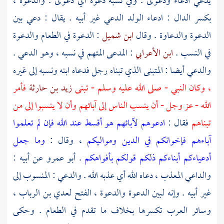
يدعي ادعاء ودعوى . وفي نسبه دعوة أي دعوى . والدعوة ،
بكسر الدال : ادعاء الولد الدعي غير أبيه . يقال : دعي بين
الدعوة والدعاوة . وقال
ابن شميل
: الدعوة في الطعام والدعوة
في النسب .
ابن الأعرابي
: المدعى المتهم في نسبه ، وهو الدعي .
والدعي أيضا : المتبنى الذي تبناه رجل فدعاه ابنه ونسبه إلى غيره
، وكان النبي - صلى الله عليه وسلم - تبنى
زيد بن حارثة
فأمر
الله - عز وجل - أن ينسب الناس إلى آبائهم وأن لا ينسبوا إلى من
تبناهم
فقال :
ادعوهم لآبائهم هو أقسط عند الله فإن لم تعلموا
آباءهم فإخوانكم في الدين ومواليكم
، وقال :
وما جعل
أدعياءكم أبناءكم ذلكم قولكم بأفواهكم
.
أبو عمرو
عن أبيه :
والداعي المعذب ، دعاه الله أي عذبه الله . والدعي : المنسوب إلى
غير أبيه . وإنه لبين الدعوة والدعوة ، الفتح
لعدي بن الرباب
،
وسائر العرب تكسرها بخلاف ما تقدم في الطعام . وحكى