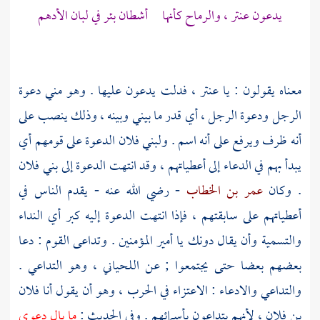
يدعون عنتر ، والرماح كأنها أشطان بئر في لبان الأدهم
معناه يقولون : يا
عنتر
، فدلت يدعون عليها . وهو مني دعوة
الرجل ودعوة الرجل ، أي قدر ما بيني وبينه ، وذلك ينصب على
أنه ظرف ويرفع على أنه اسم . ولبني فلان الدعوة على قومهم أي
يبدأ بهم في الدعاء إلى أعطياتهم ، وقد انتهت الدعوة إلى بني فلان
. وكان
عمر بن الخطاب
- رضي الله عنه - يقدم الناس في
أعطياتهم على سابقتهم ، فإذا انتهت الدعوة إليه كبر أي النداء
والتسمية وأن يقال دونك يا أمير المؤمنين . وتداعى القوم : دعا
بعضهم بعضا حتى يجتمعوا ; عن
اللحياني
، وهو التداعي .
والتداعي والادعاء : الاعتزاء في الحرب ، وهو أن يقول أنا فلان
بن فلان ، لأنهم يتداعون بأسمائهم . وفي الحديث :
ما بال دعوى