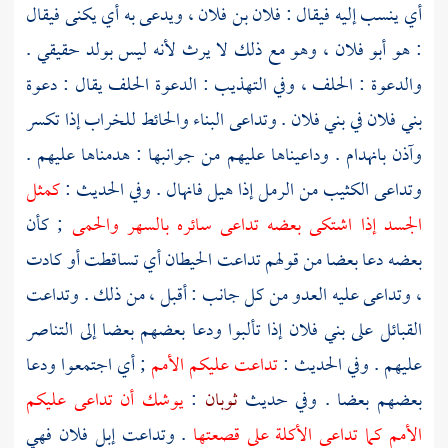
أي ينسب إليه فيقال : فلان بن فلان ، ويدعى به أي يكنى فيقال
: هو أبو فلان ، وهو مع ذلك لا يرث لأنه ليس بولد حقيقي .
والدعوة : الحلف ، وفي التهذيب : الدعوة الحلف يقال : دعوة
بني فلان في بني فلان . وتداعى البناء والحائط للخراب إذا تكسر
وآذن بانهدام . وداعيناها عليهم من جوانبها : هدمناها عليهم .
وتداعى الكثيب من الرمل إذا هيل فانهال . وفي الحديث :
كمثل
الجسد إذا اشتكى بعضه تداعى سائره بالسهر والحمى
; كأن
بعضه دعا بعضا من قولهم تداعت الحيطان أي تساقطت أو كادت
، وتداعى عليه العدو من كل جانب : أقبل ، من ذلك . وتداعت
القبائل على بني فلان إذا تألبوا ودعا بعضهم بعضا إلى التناصر
عليهم . وفي الحديث :
تداعت عليكم الأمم
; أي اجتمعوا ودعا
بعضهم بعضا . وفي حديث
ثوبان
:
يوشك أن تداعى عليكم
الأمم كما تداعى الأكلة على قصعتها
. وتداعت إبل فلان فهي