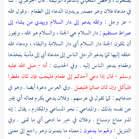
يفتحون ، وخص
اللحياني
بالدعوة الوليمة . قال
الجوهري
: كنا
في مدعاة فلان وهو مصدر يريدون الدعاء إلى الطعام . وقول الله
- عز وجل :
والله يدعو إلى دار السلام ويهدي من يشاء إلى
صراط مستقيم
; دار السلام هي الجنة ، والسلام هو الله ، ويجوز
أن تكون الجنة دار السلام أي دار السلامة والبقاء ، ودعاء الله
خلقه إليها كما يدعو الرجل الناس إلى مدعاة أي إلى مأدبة يتخذها
وطعام يدعو الناس إليه . وفي الحديث :
أنه - صلى الله عليه
وسلم - قال إذا دعي أحدكم إلى طعام فليجب فإن كان مفطرا
فليأكل وإن كان صائما فليصل
. وفي العرس دعوة أيضا . وهو في
مدعاتهم : كما تقول في عرسهم . وفلان يدعي بكرم فعاله أي يخبر
عن نفسه بذلك . والمداعي : نحو المساعي والمكارم ، يقال : إنه
لذو مداع ومساع . وفلان في خير ما ادعى أي ما تمنى . وفي
التنزيل :
ولهم ما يدعون
; معناه ما يتمنون وهو راجع إلى معنى