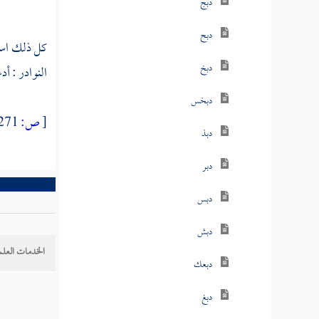
دبج
دبح
كل ذلك اسم
دبخ
النوادر : أ
دبخس
[
ص:
271 ]
دبذ
دبر
دبس
دبش
الخدمات العلم
دبعك
دبغ