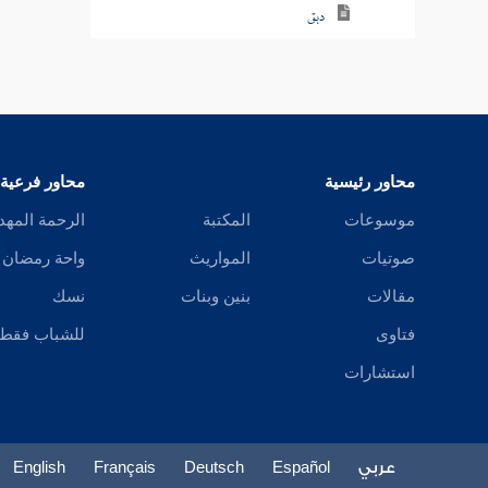
دبق
دبك
دبكل
دبل
محاور رئيسية
محاور فرعية
دبن
موسوعات
المكتبة
الرحمة المهد
صوتيات
المواريث
واحة رمضان
دبه
مقالات
بنين وبنات
نسك
دبي
فتاوى
للشباب فقط
دثأ
استشارات
دثث
دثر
عربي
Español
Deutsch
Français
English