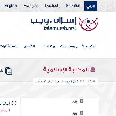
عربي
Español
Deutsch
Français
English
حرف الباء
حرف التاء
حرف الثاء
حرف الجيم
الرئيسية
موسوعات
مقالات
الفتوى
الاستشارات
حرف الحاء
حرف الخاء
المكتبة الإسلامية
كتب
حرف الدال
الرئيسية
لسان العرب
حرف الدال
دغص
دأب
دأث
لسان ا
ابن منظو
دأدأ