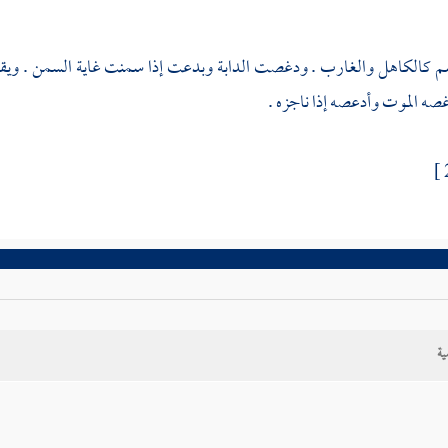
 كالكاهل والغارب . ودغصت الدابة وبدعت إذا سمنت غاية السمن . ويقال 
دغصه الموت وأدعصه إذا ناجزه .
ية