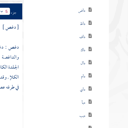
دأض
جزء
5
دأظ
[ دغص ]
دأف
دغص : دغص 
دأك
والداغصة :
دأل
الجلدة الك
الكلإ . وقد
دأم
في طرفه عصب
دأي
دبأ
دبب