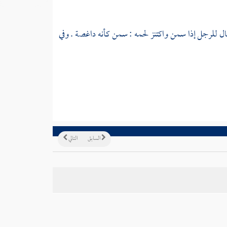
للرجل إذا سمن واكتنز لحمه : سمن كأنه داغصة . وفي
السابق
التالي