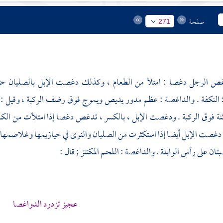
صفحة
271
الرجل دغصا : امتلأ من الطعام ، وكذلك دغصت الإبل بالصليان حتى 
 النكفة . والداغصة : عظم مدور يديص ويموج فوق رضف الركبة ، وقيل : ي
ائنة فوق الركبة . ودغصت الإبل ، بالكسر ، تدغص دغصا إذا امتلأت من الك
 دغصت الإبل أيضا إذا استكثرت من الصليان والنوى في حيازيمها وغلاصمها
تان على رأس الوابلة . والداغصة : اللحم المكتنز ; قال :
عجيز تزدرد الدواغصا