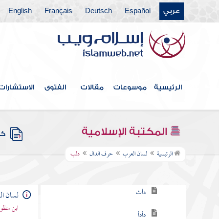
عربي
Español
Deutsch
Français
English
حرف الباء
حرف التاء
حرف الثاء
حرف الجيم
الرئيسية
موسوعات
مقالات
الفتوى
الاستشارات
حرف الحاء
حرف الخاء
المكتبة الإسلامية
كتب
حرف الدال
الرئيسية
لسان العرب
حرف الدال
دلب
دأب
دأث
لسان ا
ابن منظو
دأدأ