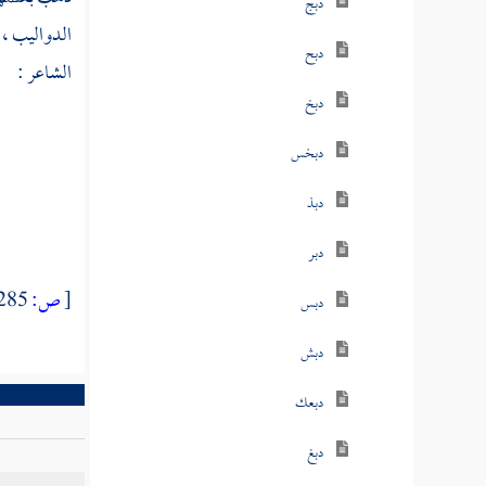
دبج
الدواليب ، 
دبح
الشاعر :
دبخ
دبخس
دبذ
دبر
[
ص:
285 ]
دبس
دبش
دبعك
دبغ