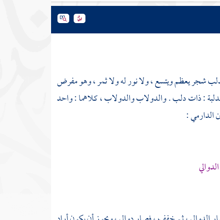
دلب شجر يعظم ويتسع ، ولا نور له ولا ثمر ، وهو مفرض
دلبة : ذات دلب . والدولاب والدولاب ، كلاهما : واحد
 الدارمي
:
لدوالي
فصار الدوالي ، ثم خفف ، فصار دوالي ، ويجوز أن يكون أراد