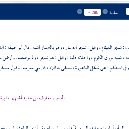
صفحة
285
 : شجر العيثام ، وقيل : شجر الصنار ، وهو بالصنار أشبه . قال
أبو حنيفة
: ال
 ، شبيه بورق الكرم ، واحدته دلبة ; وقيل : هو شجر ، ولم يوصف . وأرض م
وفي المحكم : على شكل الناعورة ، يستقى به الماء ، فارسي معرب . وقول
مسكين
بأيديهم مغارف من حديد أشبهها مقيرة ا
ى أنه أراد مقيرة الدواليب ، فأبدل من الباء ياء ، ثم أدغم الياء في الياء ، 