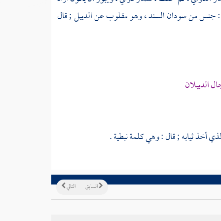
لب : جنس من سودان السند ، وهو مقلوب عن الديبل ; قال
ل الديبلان
ذي أخذ ثيابه ; قال : وهي كلمة نبطية .
السابق
التالي