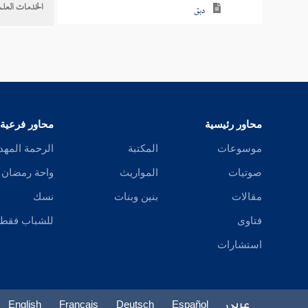
الخدمات العلم
دبق
دبك
دبكل
دبل
محاور رئيسية
محاور فرعية
دبن
موسوعات
المكتبة
الرحمة المهد
دبه
صوتيات
المواريث
واحة رمضان
دبي
مقالات
بنين وبنات
نسك
فتاوى
للشباب فقط
دثأ
استشارات
دثث
دثر
عربي
Español
Deutsch
Français
English