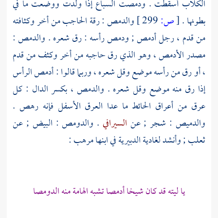
الكلاب أسقطت . ودمصت السباع إذا ولدت ووضعت ما في
بطونها .
[
ص:
299 ]
والدمص : رقة الحاجب من أخر وكثافته
من قدم ، رجل أدمص ; ودمص رأسه : رق شعره . والدمص :
مصدر الأدمص ، وهو الذي رق حاجبه من أخر وكثف من قدم
، أو رق من رأسه موضع وقل شعره ، وربما قالوا : أدمص الرأس
إذا رق منه موضع وقل شعره . والدمص ، بكسر الدال : كل
عرق من أعراق الحائط ما عدا العرق الأسفل فإنه رهص .
والدميص : شجر ; عن
السيرافي
. والدومص : البيض ; عن
ثعلب
; وأنشد
لغادية الدبيرية
في ابنها
مرهب
:
يا ليته قد كان شيخا أدمصا تشبه الهامة منه الدومصا