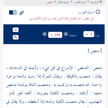
الرئيسية
لسان العرب
حرف الدال
دمص
تراجم الأعلام
لسان العرب
ابن منظور - أبو الفضل جمال الدين محمد بن مكرم الأنصاري
جزء
صفحة
5
299
[ دمص ]
دمص : الدمص : الإسراع في كل شيء ، وأصله في الدجاجة ،
يقال : دمصت بالكيكة . ويقال للمرأة إذا رمت ولدها بزحرة
واحدة . قد دمصت به وزكبت به . ودمصت الناقة بولدها تدمص
دمصا : أزلقته . ودمصت الكلبة بجروها : ألقته لغير تمام .
التهذيب : يقال دمصت الكلبة ولدها إذا أسقطته ، ولا يقال في