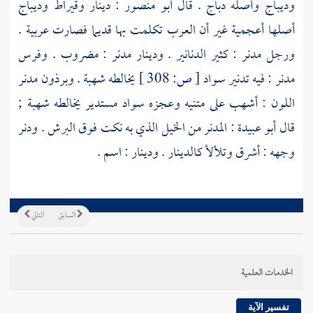
وديباج وأصله دباج . قال
أبو منصور
: دينار وقيراط وديباج
أصلها أعجمية غير أن العرب تكلمت بها قديما فصارت عربية .
ورجل مدنر : كثير الدنانير . ودينار مدنر : مضروب . وفرس
مدنر : فيه تدنير سواد
[
ص:
308 ]
يخالطه شهبة . وبرذون مدنر
اللون : أشهب على متنيه وعجزه سواد مستدير يخالطه شهبة ;
قال
أبو عبيدة
: المدنر من الخيل الذي به نكت فوق البرش . ودنر
وجهه : أشرق وتلألأ كالدينار . ودينار : اسم .
السابق
التالي
الخدمات العلمية
تفسير الآية