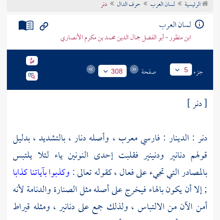
الرئيسية
لسان العرب
حرف الدال
دنر
تراجم الأعلام
لسان العرب
ابن منظور - أبو الفضل جمال الدين محمد بن مكرم الأنصاري
جزء
صفحة
5
308
[ دنر ]
دنر : الدينار : فارسي معرب ، وأصله دنار ، بالتشديد ، بدليل
قولهم دنانير ودنينير فقلبت إحدى النونين ياء لئلا يلتبس
بالمصادر التي تجيء على فعال ، كقوله تعالى :
وكذبوا بآياتنا كذابا
; إلا أن يكون بالهاء فيخرج على أصله مثل الصنارة والدنامة لأنه
أمن الآن من الالتباس ، ولذلك جمع على دنانير ، ومثله قيراط