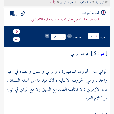
الرئيسية
لسان العرب
حرف الزاي
زأب
تراجم الأعلام
لسان العرب
ابن منظور - أبو الفضل جمال الدين محمد بن مكرم الأنصاري
جزء
صفحة
7
5
[
ص:
5 ]
حرف الزاي
الزاي من الحروف المجهورة ، والزاي والسين والصاد في حيز
واحد ، وهي الحروف الأسلية ؛ لأن مبدأها من أسلة اللسان .
قال
الأزهري
: لا تأتلف الصاد مع السين ولا مع الزاي في شيء
من كلام العرب .