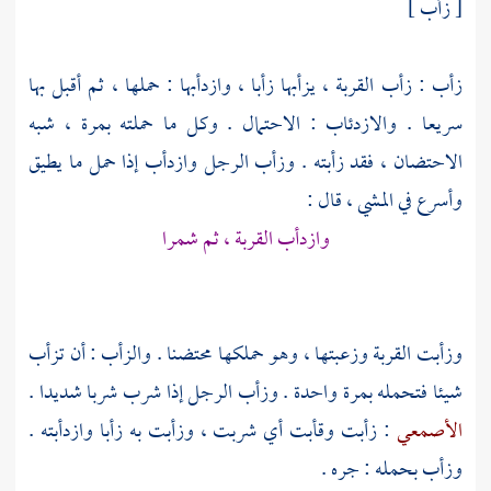
[ زأب ]
زأب : زأب القربة ، يزأبها زأبا ، وازدأبها : حملها ، ثم أقبل بها
سريعا . والازدئاب : الاحتمال . وكل ما حملته بمرة ، شبه
الاحتضان ، فقد زأبته . وزأب الرجل وازدأب إذا حمل ما يطيق
وأسرع في المشي ، قال :
وازدأب القربة ، ثم شمرا
وزأبت القربة وزعبتها ، وهو حملكها محتضنا . والزأب : أن تزأب
شيئا فتحمله بمرة واحدة . وزأب الرجل إذا شرب شربا شديدا .
الأصمعي
: زأبت وقأبت أي شربت ، وزأبت به زأبا وازدأبته .
وزأب بحمله : جره .