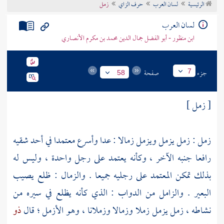
الرئيسية
لسان العرب
حرف الزاي
زمل
تراجم الأعلام
لسان العرب
ابن منظور - أبو الفضل جمال الدين محمد بن مكرم الأنصاري
جزء
صفحة
7
58
[ زمل ]
زمل : زمل يزمل ويزمل زمالا : عدا وأسرع معتمدا في أحد شقيه
رافعا جنبه الآخر ، وكأنه يعتمد على رجل واحدة ، وليس له
بذلك تمكن المعتمد على رجليه جميعا . والزمال : ظلع يصيب
البعير . والزامل من الدواب : الذي كأنه يظلع في سيره من
نشاطه ، زمل يزمل زملا وزمالا وزملانا ، وهو الأزمل ؛ قال
ذو