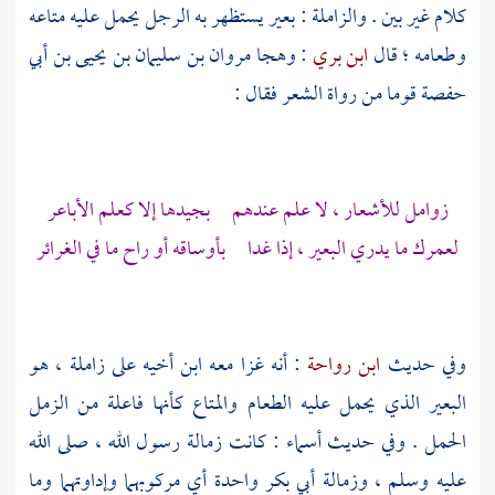
كلام غير بين . والزاملة : بعير يستظهر به الرجل يحمل عليه متاعه
وطعامه ؛ قال
ابن بري
: وهجا
مروان بن سليمان بن يحيى بن أبي
حفصة
قوما من رواة الشعر فقال :
زوامل للأشعار ، لا علم عندهم بجيدها إلا كعلم الأباعر
لعمرك ما يدري البعير ، إذا غدا بأوساقه أو راح ما في الغرائر
وفي حديث
ابن رواحة
: أنه غزا معه ابن أخيه على زاملة ، هو
البعير الذي يحمل عليه الطعام والمتاع كأنها فاعلة من الزمل
الحمل . وفي حديث
أسماء
: كانت زمالة رسول الله ، صلى الله
عليه وسلم ، وزمالة
أبي بكر
واحدة أي مركوبهما وإداوتهما وما