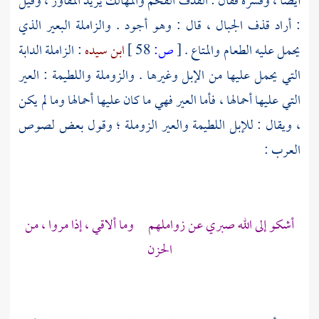
أيضا ، وفسره فقال : القذف القحم والمهالك يريد المفاوز ، وقيل
: أراد قذف الجبال ، قال : وهو أجود . والزاملة البعير الذي
يحمل عليه الطعام والمتاع .
[
ص:
58 ]
ابن سيده
: الزاملة الدابة
التي يحمل عليها من الإبل وغيرها . والزوملة واللطيمة : العير
التي عليها أحمالها ، فأما العير فهي ما كان عليها أحمالها وما لم يكن
، ويقال : للإبل اللطيمة والعير الزوملة ؛ وقول بعض لصوص
العرب :
أشكو إلى الله صبري عن زواملهم وما ألاقي ، إذا مروا ، من
الحزن