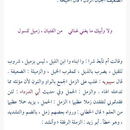
الضعيف الجبان الرذل ؛ قال
أحيحة
:
ولا وأبيك ما يغني غنائي من الفتيان ، زميل كسول
وقالت
أم تأبط شرا
: وا ابناه وا ابن الليل ، ليس بزميل ، شروب
للقيل ، يضرب بالذيل ، كمقرب الخيل ، والزميلة : الضعيفة .
قال
سيبويه
: غلب على الزمل الجمع بالواو والنون لأن مؤنثه مما
تدخله الهاء . والزمل : الحمل وفي حديث
أبي الدرداء
: لئن
فقدتموني لتفقدن زملا عظيما ؛ الزمل : الحمل ، يزيد حملا عظيما
من العلم ؛ قال
الخطابي :
ورواه بعضهم زمل ، بالضم والتشديد
، وهو خطأ .
أبو زيد
: الزملة الرفقة ؛ وأنشد :