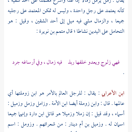
يقال : زمل يزمل زمالا إذا عدا وأسرع معتمدا على أحد شقيه ،
كأنه يعتمد على رجل واحدة ، وليس له تمكن المعتمد على رجليه
جميعا ، والزمال مشي فيه ميل إلى أحد الشقين ، وقيل : هو
التحامل على اليدين نشاطا ؛ قال
متمم بن نويرة
:
فهي زلوج ويعدو خلفها ربذ فيه زمال ، وفي أرساغه جرد
.
ابن الأعرابي
: يقال : للرجل العالم بالأمر هو ابن زوملتها أي
عالمها . قال : وابن زوملة أيضا ابن الأمة . وزامل وزمل وزميل :
أسماء ، وقد قيل : إن زملا وزميلا هو قاتل
ابن دارة
وإنهما جميعا
اسمان له .
وزميل بن أم دينار
: من شعرائهم . وزومل : اسم