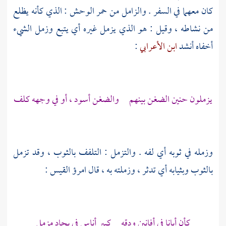
كان معهما في السفر . والزامل من حمر الوحش : الذي كأنه يظلع
من نشاطه ، وقيل : هو الذي يزمل غيره أي يتبع وزمل الشيء
أخفاه أنشد
ابن الأعرابي
:
يزملون حنين الضغن بينهم والضغن أسود ، أو في وجهه كلف
وزمله في ثوبه أي لفه . والتزمل : التلفف بالثوب ، وقد تزمل
بالثوب وبثيابه أي تدثر ، وزملته به ، قال
امرؤ القيس
:
كأن أبانا في أفانين ودقه كبير أناس في بجاد مزمل