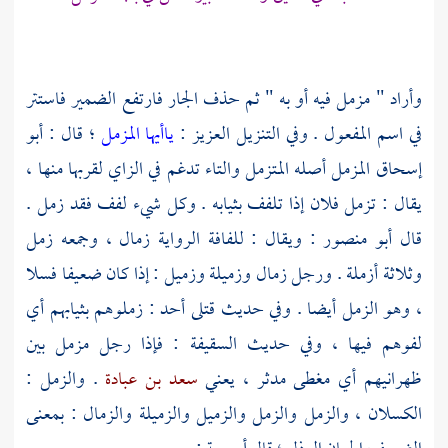
وأراد " مزمل فيه أو به " ثم حذف الجار فارتفع الضمير فاستتر
في اسم المفعول . وفي التنزيل العزيز :
ياأيها المزمل
؛ قال :
أبو
إسحاق
المزمل أصله المتزمل والتاء تدغم في الزاي لقربها منها ،
يقال : تزمل فلان إذا تلفف بثيابه . وكل شيء لفف فقد زمل .
قال
أبو منصور
: ويقال : للفافة الرواية زمال ، وجمعه زمل
وثلاثة أزملة . ورجل زمال وزميلة وزميل : إذا كان ضعيفا فسلا
، وهو الزمل أيضا . وفي حديث قتلى
أحد
: زملوهم بثيابهم أي
لفوهم فيها ، وفي حديث
السقيفة
: فإذا رجل مزمل بين
ظهرانيهم أي مغطى مدثر ، يعني
سعد بن عبادة
. والزمل :
الكسلان ، والزمل والزمل والزميل والزميلة والزمال : بمعنى