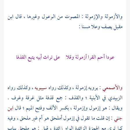
والأزمولة والإزمولة : المصوت من الوعول وغيرها ، قال
ابن
مقبل
يصف وعلا مسنا :
عودا أحم القرا أزمولة وقلا على تراث أبيه يتبع القذفا
والأصمعي
: يرويه إزمولة ، وكذلك رواه
سيبويه
، وكذلك رواه
الزبيدي
في الأبنية ؛ والقذف : جمع قذفة مثل غرفة وغرف .
ويقال : هو إزمول وإزمولة ، بكسر الألف وفتح الميم ؛ قال
ابن
جني
: إن قلت ما تقول في إزمول أملحق هو أم غير ملحق ، وفيه
كما ترى مع الهمزة الزائدة الواو زائدة ، قيل : هو ملحق بباب