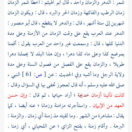
شمر
: الدهر والزمان واحد ، قال
أبو الهيثم
: أخطأ
شمر
الزمان
زمان الرطب والفاكهة وزمان الحر والبرد ، قال : ويكون الزمان
شهرين إلى ستة أشهر ، قال : والدهر لا ينقطع ، قال
أبو منصور
:
الدهر عند العرب يقع على وقت الزمان من الأزمنة وعلى مدة
الدنيا كلها ، قال : وسمعت غير واحد من العرب يقول : أقمنا
بموضع كذا وعلى ماء كذا دهرا ، وإن هذا البلد لا يحملنا دهرا
طويلا ، والزمان يقع على الفصل من فصول السنة وعلى مدة
ولاية الرجل وما أشبه وفي الحديث : عن
[
ص:
61 ]
النبي ،
صلى الله عليه وسلم ، أنه قال لعجوز تحفى بها في السؤال وقال :
كانت تأتينا أزمان
خديجة
؛ أراد حياتها ، ثم قال :
وإن حسن
العهد من الإيمان
. واستأجرته مزامنة وزمانا ؛ عنه أيضا ، كما
يقال : مشاهرة من الشهر . وما لقيته مذ زمنة أي زمان . والزمنة :
البرهة . وأقام زمنة ، بفتح الزاي ؛ عن اللحياني ، أي زمنا .