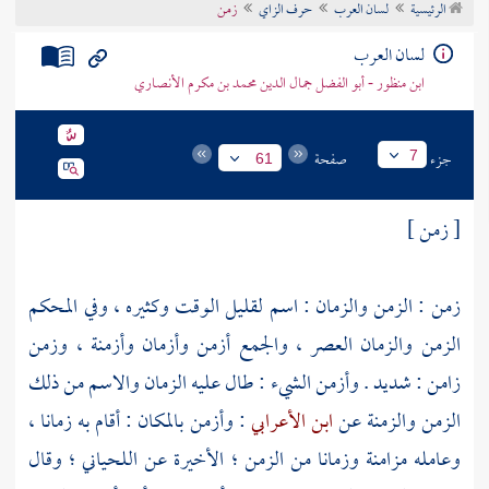
الرئيسية
لسان العرب
حرف الزاي
زمن
تراجم الأعلام
لسان العرب
ابن منظور - أبو الفضل جمال الدين محمد بن مكرم الأنصاري
جزء
صفحة
7
61
[ زمن ]
زمن : الزمن والزمان : اسم لقليل الوقت وكثيره ، وفي المحكم
الزمن والزمان العصر ، والجمع أزمن وأزمان وأزمنة ، وزمن
زامن : شديد . وأزمن الشيء : طال عليه الزمان والاسم من ذلك
الزمن والزمنة عن
ابن الأعرابي
: وأزمن بالمكان : أقام به زمانا ،
وعامله مزامنة وزمانا من الزمن ؛ الأخيرة عن
اللحياني
؛ وقال