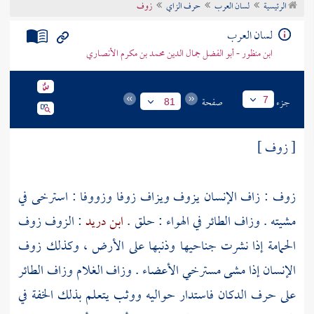
الرئيسية
لسان العرب
حرف الزاي
زوف
تراجم الأعلام
لسان العرب
ابن منظور - أبو الفضل جمال الدين محمد بن مكرم الأنصاري
جزء
صفحة
7
81
[ زوف ]
زوف : زاف الإنسان يزوف ويزاف زوفا وزووفا : استرخى في
مشيته . وزاف الطائر في الهواء : حلق .
ابن دريد
: الزوف زوف
الحمامة إذا نشرت جناحيها وذنبها على الأرض ، وكذلك زوف
الإنسان إذا مشى مسترخي الأعضاء . وزاف الغلام وزاف الطائر
على حرف الدكان فاستدار حواليه ووثب يتعلم بذلك الخفة في