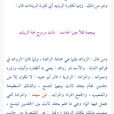
وهو من ذلك . وإنها لكثيرة الزيايد أي كثيرة الزيادات قال :
بهجمة تملأ عين الحاسد ذات سروح جمة الزيايد
ومن قال : الزوائد فإنما هي جماعة الزائدة ، وإنما قالوا الزوائد في
قوائم الدابة . والأسد ذو زوائد : يعني به أظفاره وأنيابه وزئيره
وصولته . والمزادة : الراوية ؛ قال
أبو عبيد
: لا تكون إلا من
جلدين تفأم بجلد ثالث بينهما لتتسع ، وكذلك السطيحة
والشعيب ، والجمع المزاد والمزايد .
ابن سيده
: والمزادة التي
يحمل فيها الماء وهي ما فئم بجلد ثالث بين الجلدين ليتسع ،
سميت بذلك لمكان الزيادة ؛ وقيل : هي المشعوبة من جانب