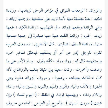
والزوائد : الزمعات اللواتي في مؤخر الرحل لزيادتها . وزيادة
الكبد : هنة متعلقة منها لأنها تزيد على سطحها ، وجمعها زيائد ،
وهي الزائدة وجمعها زوائد ، في التهذيب : زائدة الكبد ؛ جمعها
زيائد . غيره : وزائدة الكبد هنية منها صغيرة إلى جنبها متنحية
عنها . وزائدة الساق : شظيتها . قال
الأزهري
: وسمعت العرب
تقول للرجل يخبر عن أمر أو يستفهم فيحقق المخبر خبره
واستفهامه قال له : وزاد وزاد ، كأنه يقول : وزاد الأمر على ما
وصفت وأخبرت . وكان
سعيد بن عثمان
يلقب بالزوائدي لأنه
كان له ثلاث بيضات ، زعموا . وحروف الزوائد عشرة وهي
الهمزة والألف والياء والواو والميم والنون والسين والياء والتاء
واللام والهاء ، ويجمعها قولك في اللفظ : ( اليوم تنساه ) وإن
شئت ( هويت السمان ) ، وأخرج
أبو العباس
: الهاء من حروف