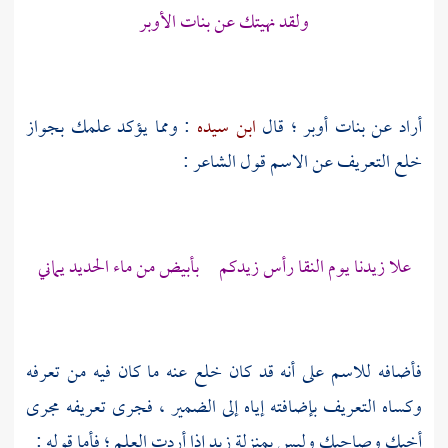
ولقد نهيتك عن بنات الأوبر
أراد عن بنات أوبر ؛ قال
ابن سيده
: ومما يؤكد علمك بجواز
خلع التعريف عن الاسم قول الشاعر :
علا
زيدنا
يوم النقا رأس
زيدكم
بأبيض من ماء الحديد يماني
فأضافه للاسم على أنه قد كان خلع عنه ما كان فيه من تعرفه
وكساه التعريف بإضافته إياه إلى الضمير ، فجرى تعريفه مجرى
أخيك وصاحبك وليس بمنزلة
زيد
إذا أردت العلم ؛ فأما قوله :