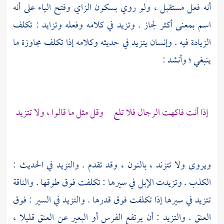
أنه فعل مستقبل ، ولو روي بسكون الزاي وفتح الياء على أنه
اسم بمعنى أكثر لجاز . وتزيد في كلامه وفعله وتزايد : تكلف
الزيادة فيه . وإنسان يتزيد في حديثه وكلامه إذا تكلف مجاوزة ما
ينبغي ؛ وأنشد :
إذا أنت فاكهت الرجال فلا تلع وقل مثل ما قالوا ، ولا تتزيد
ويروى ولا تتزند ، بالنون ، وقد تقدم . والتزيد في الحديث :
الكذب . وتزيدت الإبل في سيرها : تكلفت فوق طوقها . والناقة
تتزيد في سيرها إذا تكلفت فوق قدرها . والتزيد في السير : فوق
العنق . والتزيد : أن يرتفع الفرس أو البعير عن العنق قليلا ،