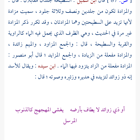
[
ص:
87 ]
قال
ابن شميل
: السطيحة جلدان مقابلان . قال :
والمزادة تكون من جلدين ونصف وثلاثة جلود ، سميت مزادة
لأنها تزيد على السطيحتين وهما المزادتان ، وقد تكرر ذكر المزادة
غير مرة في الحديث ، وهي الظرف الذي يحمل فيه الماء كالراوية
والقربة والسطيحة ، قال : والجمع المزاود ، والميم زائدة ،
والمزادة مفعلة من الزيادة ، والجمع المزايد ؛ قال
أبو منصور
:
المزادة مفعلة من الزاد يتزود فيها الماء .
ابن سيده
: ويقال للأسد
إنه ذو زوائد لتزيده في هديره وزئيره وصوته ؛ قال :
أو ذي زوائد لا يطاف بأرضه يغشى المهجهج كالذنوب
المرسل