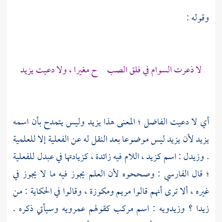
وقوله :
لا ذعرت السوام في فلق الصب ح مغيرا ، ولا دعيت
يزيد
أي لا دعيت الفاضل ؛ المعنى هذا
يزيد
وليس يتمدح بأن اسمه
يزيد
لأن
يزيد
ليس موضوعا بعد النقل له عن الفعلية إلا للعلمية
.
وزيدل
: اسم
كزيد
، اللام فيه زائدة ، كزيادتها في عبدل للفعلية
؛ قال
الفارسي
: وصححوه لأن العلم يجوز فيه ما لا يجوز في
غيره ، ألا ترى أنهم قالوا
مريم
ومكوزة ، وقالوا في الحكاية : من
زيدا
؟
وزيدويه
: اسم مركب كقولهم
عمرويه
وسيأتي ذكره .