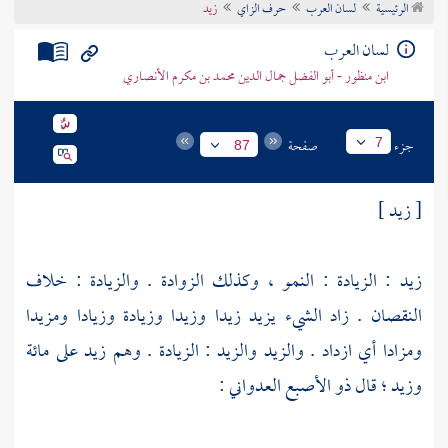
الرئيسية
لسان العرب
حرف الزاي
زيد
تراجم الأعلام
لسان العرب
ابن منظور - أبو الفضل جمال الدين محمد بن مكرم الأنصاري
جزء
صفحة
7
87
[ زيد ]
زيد : الزيادة : النمو ، وكذلك الزوادة . والزيادة : خلاف
النقصان . زاد الشيء يزيد زيدا وزيدا وزيادة وزيادا ومزيدا
ومزادا أي ازداد . والزيد والزيد : الزيادة . وهم زيد على مائة
وزيد ؛ قال
ذو الأصبع العدواني
: