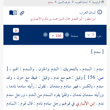
الرئيسية
لسان العرب
حرف السين
سدم
تراجم الأعلام
لسان العرب
ابن منظور - أبو الفضل جمال الدين محمد بن مكرم الأنصاري
جزء
صفحة
7
156
[ سدم ]
سدم : السدم ، بالتحريك : الندم والحزن . والسدم : الهم ،
[
ص:
156 ]
وقيل : هم مع ندم ، وقيل : غيظ مع حزن ، وقد
سدم ، بالكسر ، فهو سادم وسدمان . تقول : رأيته سادما نادما ،
ورأيته سدمان ندمان ، وقلما يفرد السدم من الندم ، ورجل سدم
ندم .
ابن الأنباري
في قولهم رجل سادم نادم : قال قوم : السادم