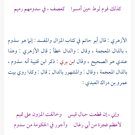
كذلك
قوم لوط
حين أمسوا كعصف ، في سدومهم رميم
الأزهري
: قال
أبو حاتم
في كتاب المزال والمفسد : إنما هو سذوم
، بالذال المعجمة ، وقال : والدال خطأ ; قال
الأزهري
: وهذا
عندي هو الصحيح ، وقال
ابن بري
: ذكر
ابن قتيبة
أنه سذوم ،
بالذال المعجمة ، وقال : والمشهور بالدال ; قال : وكذا روي بيت
عمرو بن دراك العبدي
:
وإني ، إن قطعت حبال
قيس
وخالفت المزون على
تميم
لأعظم فجرة من أبي رغال وأجور في الحكومة من
سدوم