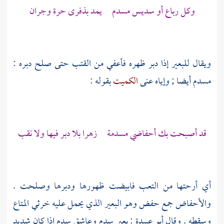
وكل رباع أو سديس مسدم يمد بذفرى حرة وجران
ويقال للبعير إذا دبر ظهره فأعفي من القتب حتى صلح دبره :
مسدم أيضا ; وإياه عنى
الكميت
بقوله :
قد أصبحت بك أحفاضي مسدمة زهرا بلا دبر فيها ولا نقب
أي أرحتها من التعب فابيضت ظهورها ودبرها وصلحت .
والأحفاض جمع حفض وهو البعير الذي يحمل عليه خرثي المتاع
وسقطه . وقال
أبو عبيدة
: بعير سدم وعاشق سدم إذا كان شديد