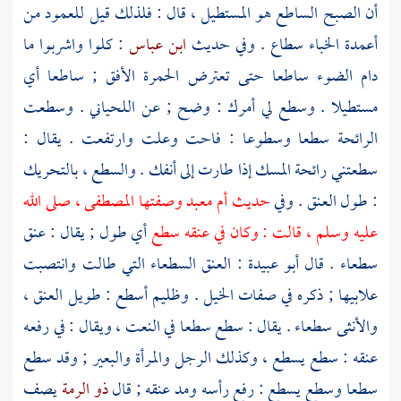
أن الصبح الساطع هو المستطيل ، قال : فلذلك قيل للعمود من
أعمدة الخباء سطاع . وفي حديث
ابن عباس
: كلوا واشربوا ما
دام الضوء ساطعا حتى تعترض الحمرة الأفق ; ساطعا أي
مستطيلا . وسطع لي أمرك : وضح ; عن
اللحياني
. وسطعت
الرائحة سطعا وسطوعا : فاحت وعلت وارتفعت . يقال :
سطعتني رائحة المسك إذا طارت إلى أنفك . والسطع ، بالتحريك
: طول العنق . وفي
حديث
أم معبد
وصفتها المصطفى ، صلى الله
عليه وسلم ، قالت : وكان في عنقه سطع
أي طول ; يقال : عنق
سطعاء . قال
أبو عبيدة
: العنق السطعاء التي طالت وانتصبت
علابيها ; ذكره في صفات الخيل . وظليم أسطع : طويل العنق ،
والأنثى سطعاء . يقال : سطع سطعا في النعت ، ويقال : في رفعه
عنقه : سطع يسطع ، وكذلك الرجل والمرأة والبعير ; وقد سطع
سطعا وسطع يسطع : رفع رأسه ومد عنقه ; قال
ذو الرمة
يصف