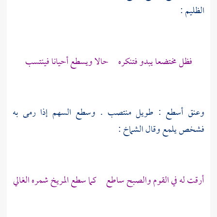
الظليم :
فظل مختضعا يبدو فتنكره حالا ويسطع أحيانا فينتسب
وعنق أسطع : طويل منتصب . وسطع السهم إذا رمى به
فشخص يلمع وقال
الشماخ
:
أرقت له في القوم والصبح ساطع كما سطع المريخ شمره الغالي