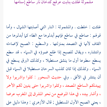
مشمولة غلثت بنابت عرفج كدخان نار ساطع إسنامها
غلثت : خلطت . والمشمولة : النار التي أصابتها الشمال ، وأما
قولهم : صاطع في ساطع فإنهم أبدلوها مع الطاء كما أبدلوها من
القاف لأنها في التصعد بمنزلتها . والسطيع : الصبح لإضاءته
وانتشاره ، ويقال للصبح إذا طلع ضوؤه في السماء ، قد سطع
يسطع سطوعا أول ما ينشق مستطيلا ، وكذلك البرق يسطع في
السماء . وكذلك إذا كان كذنب السرحان مستطيلا في السماء قبل
أن ينتشر في الأفق . وفي
حديث السحور : كلوا واشربوا ولا
يهيدنكم الساطع المصعد ، وكلوا واشربوا حتى يتبين لكم الأحمر
، وأشار بيده ، في هذا الموضع من نحو المشرق إلى المغرب عرضا
، يعني الصبح الأول المستطيل ; قال
الأزهري
: وهذا دليل على