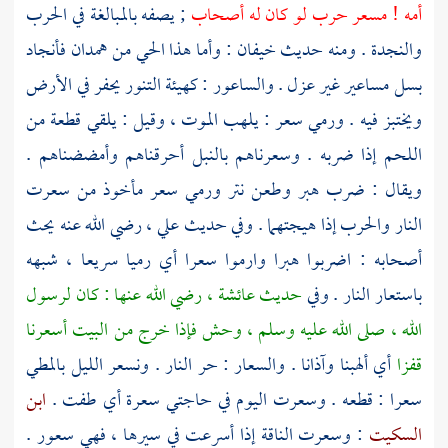
أمه ! مسعر حرب لو كان له أصحاب
; يصفه بالمبالغة في الحرب
والنجدة . ومنه حديث
خيفان
: وأما هذا الحي من
همدان
فأنجاد
بسل مساعير غير عزل . والساعور : كهيئة التنور يحفر في الأرض
ويختبز فيه . ورمي سعر : يلهب الموت ، وقيل : يلقي قطعة من
اللحم إذا ضربه . وسعرناهم بالنبل أحرقناهم وأمضضناهم .
ويقال : ضرب هبر وطعن نتر ورمي سعر مأخوذ من سعرت
النار والحرب إذا هيجتهما . وفي حديث
علي
، رضي الله عنه يحث
أصحابه : اضربوا هبرا وارموا سعرا أي رميا سريعا ، شبهه
باستعار النار . وفي
حديث
عائشة
، رضي الله عنها : كان لرسول
الله ، صلى الله عليه وسلم ، وحش فإذا خرج من البيت أسعرنا
قفزا
أي ألهبنا وآذانا . والسعار : حر النار . ونسعر الليل بالمطي
سعرا : قطعه . وسعرت اليوم في حاجتي سعرة أي طفت .
ابن
السكيت
: وسعرت الناقة إذا أسرعت في سيرها ، فهي سعور .