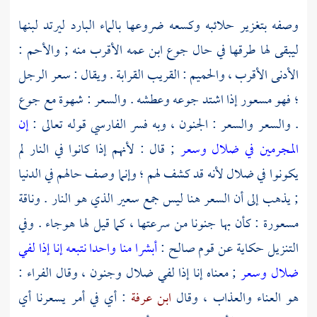
وصفه بتغزير حلائبه وكسعه ضروعها بالماء البارد ليرتد لبنها
ليبقى لها طرقها في حال جوع ابن عمه الأقرب منه ; والأحم :
الأدنى الأقرب ، والحميم : القريب القرابة . ويقال : سعر الرجل
؛ فهو مسعور إذا اشتد جوعه وعطشه . والسعر : شهوة مع جوع
. والسعر والسعر : الجنون ، وبه فسر الفارسي قوله تعالى :
إن
المجرمين في ضلال وسعر
; قال : لأنهم إذا كانوا في النار لم
يكونوا في ضلال لأنه قد كشف لهم ؛ وإنما وصف حالهم في الدنيا
; يذهب إلى أن السعر هنا ليس جمع سعير الذي هو النار . وناقة
مسعورة : كأن بها جنونا من سرعتها ، كما قيل لها هوجاء . وفي
التنزيل حكاية عن قوم
صالح
:
أبشرا منا واحدا نتبعه إنا إذا لفي
ضلال وسعر
; معناه إنا إذا لفي ضلال وجنون ، وقال
الفراء
:
هو العناء والعذاب ، وقال
ابن عرفة
: أي في أمر يسعرنا أي