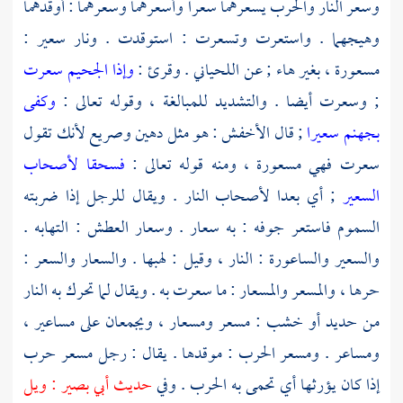
وسعر النار والحرب يسعرهما سعرا وأسعرهما وسعرهما : أوقدهما
وهيجهما . واستعرت وتسعرت : استوقدت . ونار سعير :
مسعورة ، بغير هاء ; عن
اللحياني
. وقرئ :
وإذا الجحيم سعرت
; وسعرت أيضا . والتشديد للمبالغة ، وقوله تعالى :
وكفى
بجهنم سعيرا
; قال
الأخفش
: هو مثل دهين وصريع لأنك تقول
سعرت فهي مسعورة ، ومنه قوله تعالى :
فسحقا لأصحاب
السعير
; أي بعدا لأصحاب النار . ويقال للرجل إذا ضربته
السموم فاستعر جوفه : به سعار . وسعار العطش : التهابه .
والسعير والساعورة : النار ، وقيل : لهبها . والسعار والسعر :
حرها ، والمسعر والمسعار : ما سعرت به . ويقال لما تحرك به النار
من حديد أو خشب : مسعر ومسعار ، ويجمعان على مساعير ،
ومساعر . ومسعر الحرب : موقدها . يقال : رجل مسعر حرب
إذا كان يؤرثها أي تحمى به الحرب . وفي
حديث
أبي بصير
: ويل