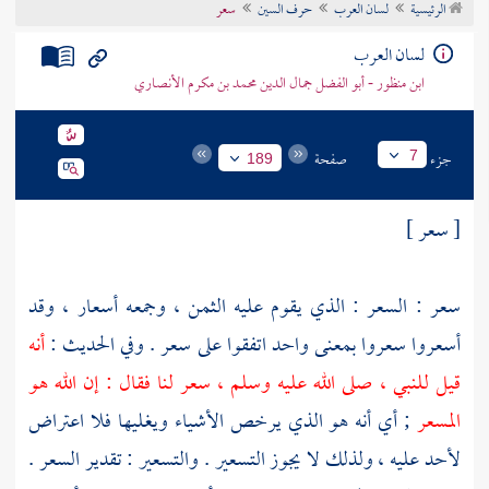
الرئيسية
لسان العرب
حرف السين
سعر
تراجم الأعلام
لسان العرب
ابن منظور - أبو الفضل جمال الدين محمد بن مكرم الأنصاري
جزء
صفحة
7
189
[ سعر ]
سعر : السعر : الذي يقوم عليه الثمن ، وجمعه أسعار ، وقد
أسعروا سعروا بمعنى واحد اتفقوا على سعر . وفي الحديث :
أنه
قيل للنبي ، صلى الله عليه وسلم ، سعر لنا فقال : إن الله هو
المسعر
; أي أنه هو الذي يرخص الأشياء ويغليها فلا اعتراض
لأحد عليه ، ولذلك لا يجوز التسعير . والتسعير : تقدير السعر .