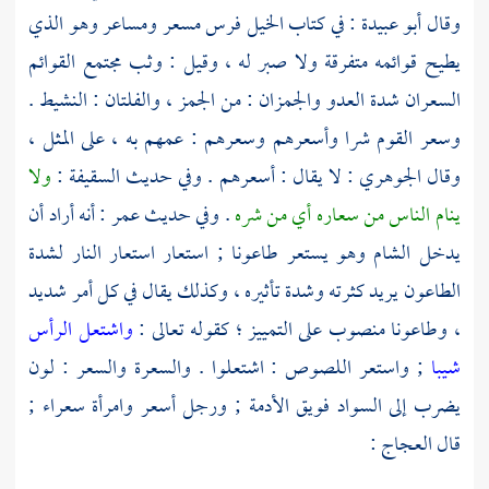
وقال
أبو عبيدة
: في كتاب الخيل فرس مسعر ومساعر وهو الذي
يطيح قوائمه متفرقة ولا صبر له ، وقيل : وثب مجتمع القوائم
السعران شدة العدو والجمزان : من الجمز ، والفلتان : النشيط .
وسعر القوم شرا وأسعرهم وسعرهم : عمهم به ، على المثل ،
وقال
الجوهري
: لا يقال : أسعرهم . وفي حديث السقيفة :
ولا
ينام الناس من سعاره أي من شره
. وفي حديث
عمر
: أنه أراد أن
يدخل
الشام
وهو يستعر طاعونا ; استعار استعار النار لشدة
الطاعون يريد كثرته وشدة تأثيره ، وكذلك يقال في كل أمر شديد
، وطاعونا منصوب على التمييز ؛ كقوله تعالى :
واشتعل الرأس
شيبا
; واستعر اللصوص : اشتعلوا . والسعرة والسعر : لون
يضرب إلى السواد فويق الأدمة ; ورجل أسعر وامرأة سعراء ;
قال
العجاج
: