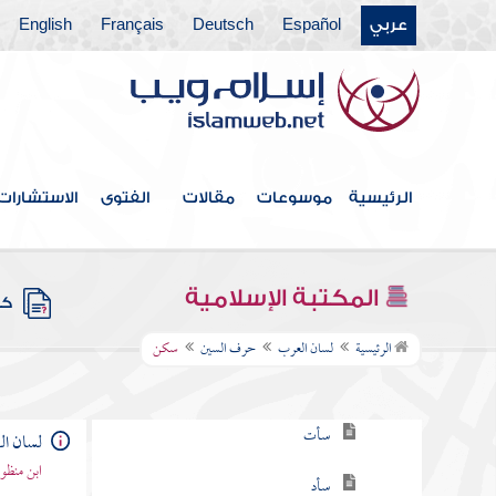
عربي
Español
Deutsch
Français
English
حرف الحاء
حرف الخاء
حرف الدال
حرف الذال
الرئيسية
موسوعات
مقالات
الفتوى
الاستشارات
حرف الراء
حرف الزاي
المكتبة الإسلامية
كتب
حرف السين
الرئيسية
لسان العرب
حرف السين
سكن
سأب
سأت
لسان ا
ابن منظو
سأد