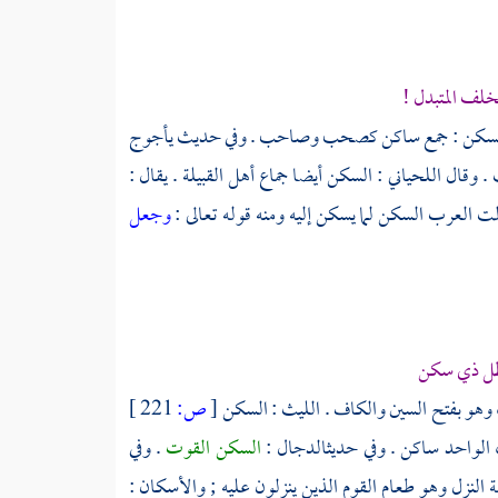
خلف المتبدل !
م . والسكن : جمع ساكن كصحب وصاحب . وفي حديث
يأجوج
 . وقال
اللحياني
: السكن أيضا جماع أهل القبيلة . يقال :
ت العرب السكن لما يسكن إليه ومنه قوله تعالى :
وجعل
ظل ذي سكن
 وهو بفتح السين والكاف .
الليث
: السكن
[
ص:
221 ]
 الواحد ساكن . وفي حديث
الدجال
:
السكن القوت
. وفي
ة النزل وهو طعام القوم الذين ينزلون عليه ; والأسكان :