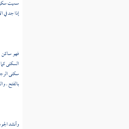
سميت سكينا
سبغ
إذا جد في ا
سبغل
سبق
سبك
فهو ساكن م
سبكر
السكنى كما
سكنى الرجل 
سبل
بالفتح . و
سبن
سبنج
سبه
وأنشد
الجو
سبهل