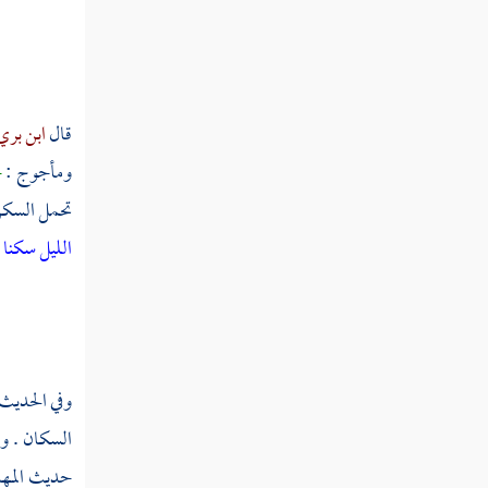
سبي
ستت
قال
ابن بري
ستج
ومأجوج
:
ح
ستر
تحمل السكن 
ستع
الليل سكنا
;
ستق
ستل
ستن
وفي الحديث
السكان . وا
سته
حديث
الم