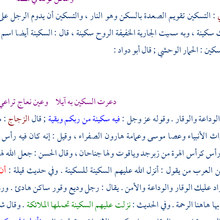
ي
: التسكين تقويم الصعدة بالسكن وهو النار ، والتسكين أن يدوم الرجل على
كينة ، وبه سميت الجارية الخفيفة الروح سكينة ، قال : السكينة أيضا اسم 
سكين : الحمار الوحشي ; قال
أبو دواد
:
دعرت السكين به آيلا وعين نعاج تراعي
الوداعة والوقار . وقوله عز وجل :
فيه سكينة من ربكم وبقية
; قال
الزجاج
: م
اث الأنبياء وعصا
موسى
وعمامة
هارون
الصفراء ، وقيل : إنه كان فيه رأس
 رأس كرأس الهرة من زبرجد وياقوت ولها جناحان ، وقال
الحسن
: جعل الله له
ن العرب من يقول : أنزل الله عليهم السكينة للسكينة . وفي حديث
قيلة
:
أن
راد عليك الوقار والوداعة والأمن . يقال : رجل وديع وقور ساكن هادئ . 
بها هاهنا الرحمة . وفي الحديث :
نزلت عليهم السكينة تحملها الملائكة
. وقال
ش