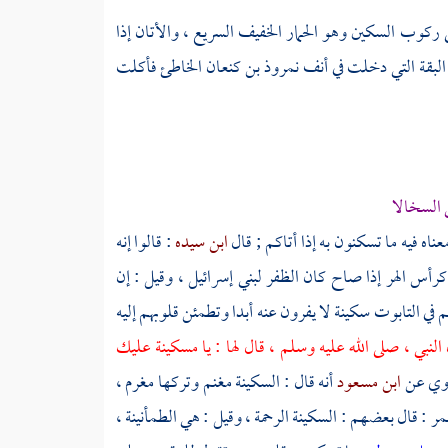
 ركوب السكين وهو الحمار الخفيف السريع ، والأتان إذا
البقة التي دخلت في أنف
نمروذ بن كنعان
الخاطئ فأكلت
 السخالا
عناه فيه ما تسكنون به إذا أتاكم ; قال
ابن سيده
: قالوا إنه
 كرأس الهر إذا صاح كان الظفر
لبني إسرائيل
، وقيل : إن
م في التابوت سكينة لا يفرون عنه أبدا وتطمئن قلوبهم إليه
 النبي ، صلى الله عليه وسلم ، قال لها : يا مسكينة عليك
وروي عن
ابن مسعود
أنه قال : السكينة مغنم وتركها مغرم ،
مر
: قال بعضهم : السكينة الرحمة ، وقيل : هي الطمأنينة ،