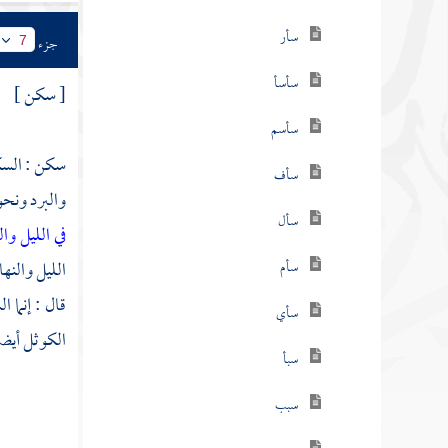
سأر
جزء
7
سأسأ
[ سكن ]
سأسم
سكن : السك
سأف
والبرد ونح
سأل
في الليل وال
الليل والنه
سأم
قال : إنما 
سأي
الكوثل أيضا
سبأ
سبب