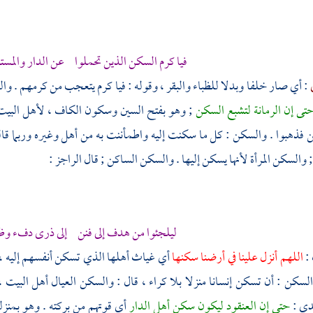
فيا كرم السكن الذين تحملوا عن الدار والمست
: أي صار خلفا وبدلا للظباء والبقر ، وقوله : فيا كرم يتعجب من كرمه
تى إن الرمانة لتشبع السكن
; وهو بفتح السين وسكون الكاف ، لأهل البيت
فذهبوا . والسكن : كل ما سكنت إليه واطمأننت به من أهل وغيره وربما قال
 والسكن المرأة لأنها يسكن إليها . والسكن الساكن ; قال الراجز :
ليلجئوا من هدف إلى فنن إلى ذرى دفء و
 :
اللهم أنزل علينا في أرضنا سكنها
أي غياث أهلها الذي تسكن أنفسهم إليه ،
لسكن : أن تسكن إنسانا منزلا بلا كراء ، قال : والسكن العيال أهل البيت ،
هدي
:
حتى إن العنقود ليكون سكن أهل الدار
أي قوتهم من بركته . وهو بمنزل