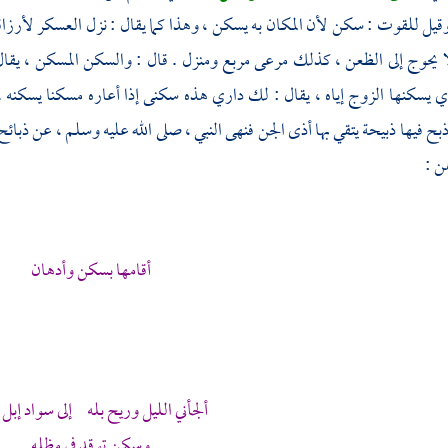
قيل للقوت : سكن لأن المكان به يسكن ، وهذا كما يقال : نزل العسكر لأرزاقهم
لا يحوج إلى الظعن ، كذلك مرعى مربع ومنزل . قال : والسكن المسكن ، يقا
 يسكنها الزوج إياه ، يقال : لك داري هذه سكنى إذا أعاره مسكنا يسكنه . 
بح فيها ذبيحة يتقي بها أذى الجن فنهى النبي ، صلى الله عليه وسلم ، عن ذبائح
ن :
أقامها بسكن وأدهان
ألجأني الليل وريح بله إلى سواد إبل 
وسكن توقد في مظله