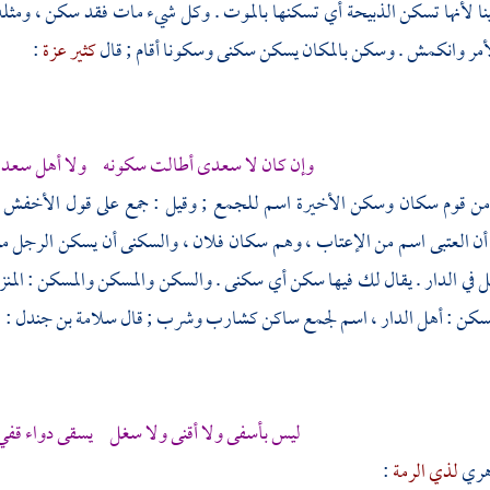
 لأنها تسكن الذبيحة أي تسكنها بالموت . وكل شيء مات فقد سكن ، ومثله
لأمر وانكمش . وسكن بالمكان يسكن سكنى وسكونا أقام ; قال
كثير عزة
:
وإن كان لا
سعدى
أطالت سكونه ولا
أهل سعد
ن قوم سكان وسكن الأخيرة اسم للجمع ; وقيل : جمع على قول
الأخفش
 أن العتبى اسم من الإعتاب ، وهم سكان فلان ، والسكنى أن يسكن الرجل م
في الدار . يقال لك فيها سكن أي سكنى . والسكن والمسكن والمسكن : المنزل 
السكن : أهل الدار ، اسم لجمع ساكن كشارب وشرب ; قال
سلامة بن جندل
:
ليس بأسفى ولا أقنى ولا سغل يسقى دواء قف
هري
لذي الرمة
: