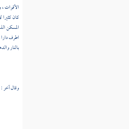
ستهم
الأقوات ، و
ستي
كان كثيرا 
المسكن الذي
سجج
اطرف دارا ذ
سجح
بالنار والده
سجد
سجر
سجس
وقال آخر :
سجست
سجع
سجف