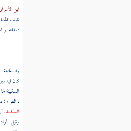
سجل
ابن الأعراب
سجلط
كانت كذلك س
دماغه . وال
سجم
سجن
سجهر
والسكينة : 
سجا
كان فيه مير
سحب
السكينة لها
سحبل
،
الفراء
: م
السكينة
. أ
سحت
وقيل : أراد 
سحتب