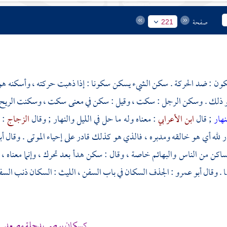
صفحة
221
ون : ضد الحركة . سكن الشيء يسكن سكونا : إذا ذهبت حركته ، وأسكنه هو س
و ذلك . وسكن الرجل : سكت ، وقيل : سكن في معنى سكت ، وسكنت الريح 
نهار
; قال
ابن الأعرابي
: معناه وله ما حل في الليل والنهار ; وقال
الزجاج
: 
ار لله أي هو خالقه ومدبره ، فالذي هو كذلك قادر على إحياء الموتى . وقال
أب
الساكن من الناس والبهائم خاصة ، وقال : سكن هدأ بعد تحرك ، وإنما معناه ، و
 . وقال
أبو عمرو
: الجذف السكان في باب السفن ،
الليث
: السكان ذنب السفين
كسكان بوصي بدجلة مصعد