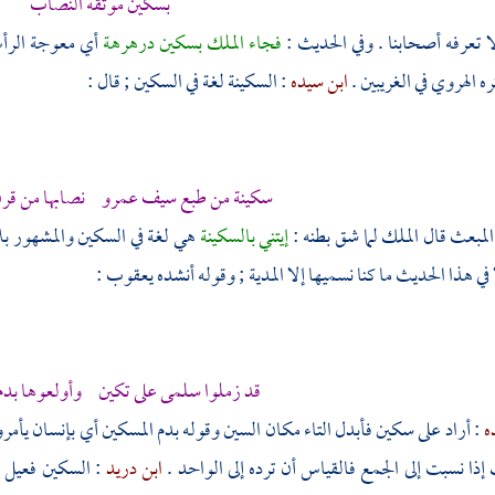
بسكين موثقة النصاب
ا تعرفه أصحابنا . وفي الحديث :
فجاء الملك بسكين درهرهة
أي معوجة الرأ
ه الهروي في الغريبين .
ابن سيده
: السكينة لغة في السكين ; قال :
سكينة من طبع سيف عمرو نصابها من قرن
مبعث قال الملك لما شق بطنه :
إيتني بالسكينة
هي لغة في السكين والمشهور ب
في هذا الحديث ما كنا نسميها إلا المدية ; وقوله أنشده
يعقوب
:
قد زملوا سلمى على تكين وأولعوها بدم
ه
: أراد على سكين فأبدل التاء مكان السين وقوله بدم المسكين أي بإنسان يأم
إذا نسبت إلى الجمع فالقياس أن ترده إلى الواحد .
ابن دريد
: السكين فعيل