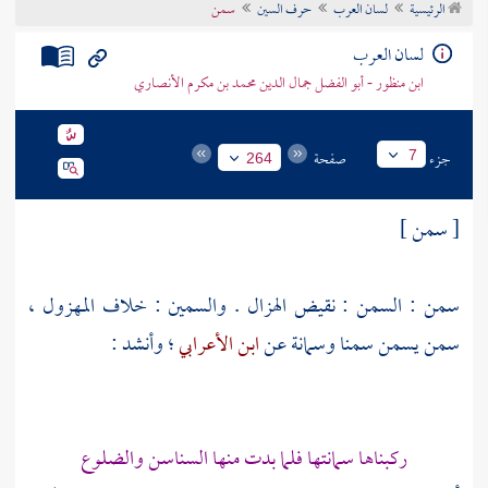
الرئيسية
لسان العرب
حرف السين
سمن
تراجم الأعلام
لسان العرب
ابن منظور - أبو الفضل جمال الدين محمد بن مكرم الأنصاري
جزء
صفحة
7
264
[ سمن ]
سمن : السمن : نقيض الهزال . والسمين : خلاف المهزول ،
سمن يسمن سمنا وسمانة عن
ابن الأعرابي
؛ وأنشد :
ركبناها سمانتها فلما بدت منها السناسن والضلوع