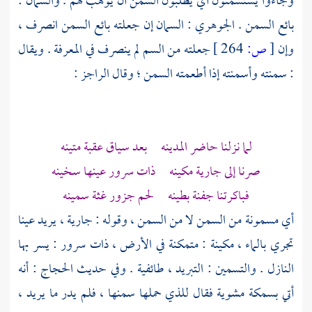
وجاءوا يستسمنون أي يطلبون السمن أن يوهب لهم . والسمان :
بائع السمن .
الجوهري
: السمان إن جعلته بائع السمن انصرف ،
وإن
[
ص:
264 ]
جعلته من السم لم ينصرف في المعرفة . ويقال
: سمنته وأسمنته إذا أطعمته السمن ؛ وقال الراجز :
لما نزلنا حاضر المدينه بعد سياق عقبة متينه
صرنا إلى جارية مكينه ذات سرور عينها سخينه
فباكرتنا جفنة بطينه لحم جزور غثة سمينه
أي مسمونة من السمن لا من السمن ، وقوله : جارية ، يريد عينا
تجري بالماء ، مكينة : متمكنة في الأرض ، ذات سرور : يسر بها
النازل . والتسمين : التبريد ، طائفية . وفي حديث
الحجاج
: أنه
أتي بسمكة مشوية فقال للذي حملها سمنها ، فلم يدر ما يريد ،