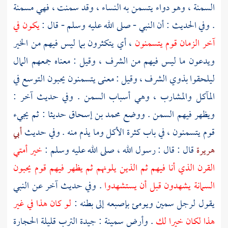
السمنة ، وهو دواء يتسمن به النساء ، وقد سمنت ، فهي مسمنة
. وفي الحديث : أن النبي - صلى الله عليه وسلم - قال :
يكون في
آخر الزمان قوم يتسمنون
، أي يتكثرون بما ليس فيهم من الخير
ويدعون ما ليس فيهم من الشرف ، وقيل : معناه جمعهم المال
ليلحقوا بذوي الشرف ، وقيل : معنى يتسمنون يحبون التوسع في
المآكل والمشارب ، وهي أسباب السمن . وفي حديث آخر :
ويظهر فيهم السمن . ووضع
محمد بن إسحاق
حديثا : ثم يجيء
قوم يتسمنون ، في باب كثرة الأكل وما يذم منه . وفي حديث
أبي
هريرة
قال : قال : رسول الله ، صلى الله عليه وسلم :
خير أمتي
القرن الذي أنا فيهم ثم الذين يلونهم ثم يظهر فيهم قوم يحبون
السمانة يشهدون قبل أن يستشهدوا
. وفي حديث آخر عن النبي
يقول لرجل سمين ويومئ بإصبعه إلى بطنه :
لو كان هذا في غير
هذا لكان خيرا لك
. وأرض سمينة : جيدة الترب قليلة الحجارة