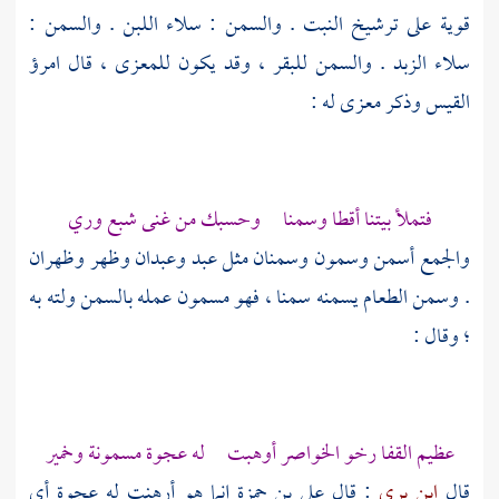
قوية على ترشيخ النبت . والسمن : سلاء اللبن . والسمن :
سلاء الزبد . والسمن للبقر ، وقد يكون للمعزى ، قال
امرؤ
القيس
وذكر معزى له :
فتملأ بيتنا أقطا وسمنا وحسبك من غنى شبع وري
والجمع أسمن وسمون وسمنان مثل عبد وعبدان وظهر وظهران
. وسمن الطعام يسمنه سمنا ، فهو مسمون عمله بالسمن ولته به
؛ وقال :
عظيم القفا رخو الخواصر أوهبت له عجوة مسمونة وخمير
قال
ابن بري
: قال
علي بن حمزة
إنما هو أرهنت له عجوة أي