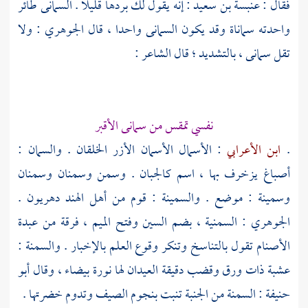
فقال :
عنبسة بن سعيد
: إنه يقول لك بردها قليلا . السمانى طائر
واحدته سماناة وقد يكون السمانى واحدا ، قال
الجوهري
: ولا
تقل سمانى ، بالتشديد ؛ قال الشاعر :
نفسي تمقس من سمانى الأقبر
.
ابن الأعرابي
: الأسمال الأسمان الأزر الخلقان . والسمان :
أصباغ يزخرف بها ، اسم كالجبان . وسمن وسمنان وسمنان
وسمينة : موضع . والسمينة : قوم من أهل
الهند
دهريون .
الجوهري
: السمنية ، بضم السين وفتح الميم ، فرقة من عبدة
الأصنام تقول بالتناسخ وتنكر وقوع العلم بالإخبار . والسمنة :
عشبة ذات ورق وقضب دقيقة العيدان لها نورة بيضاء ، وقال
أبو
حنيفة
: السمنة من الجنبة تنبت بنجوم الصيف وتدوم خضرتها .