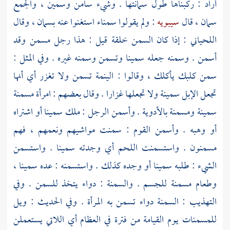
أراد : ركبناها طول سمانتها . وشيء سامن وسمين ، والجمع
سمان ، قال
سيبويه
: ولم يقولوا سمناء استغنوا عنه بسمان ، وقال
اللحياني
: إذا كان السمن خلقة قيل : هذا رجل مسمن وقد
أسمن . وسمنه جعله سمينا وتسمن وسمنه غيره . وفي المثل :
سمن كلبك يأكلك ، وقالوا : الينمة تسمن ولا تغزر أي أنها
تجعل الإبل سمينة ولا تجعلها غزارا . وقال بعضهم : امرأة مسمنة
سمينة ومسمنة بالأدوية . وأسمن الرجل : ملك سمينا أو اشتراه
أو وهبه . وأسمن القوم : سمنت مواشيهم ونعمهم ، فهم
مسمنون . واستسمنت اللحم أي وجدته سمينا . واستسمن
الشيء : طلبه سمينا أو وجده كذلك . واستسمنه : عده سمينا ،
وطعام مسمنة للجسم . والسمنة : دواء يتخذ للسمن . وفي
التهذيب : السمنة دواء تسمن به المرأة . وفي الحديث : ويل
للمسمنات يوم القيامة من فترة في العظام أي اللاتي يستعملن