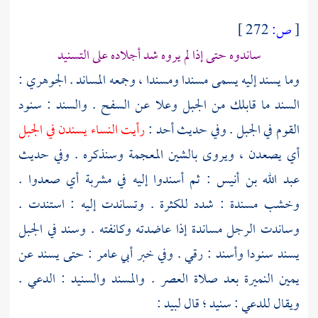
[
ص:
272 ]
ساندوه حتى إذا لم يروه شد أجلاده على التسنيد
وما يسند إليه يسمى مسندا ومسندا ، وجمعه المساند .
الجوهري
:
السند ما قابلك من الجبل وعلا عن السفح . والسند : سنود
القوم في الجبل . وفي حديث
أحد
:
رأيت النساء يسندن في الجبل
أي يصعدن ، ويروى بالشين المعجمة وسنذكره . وفي حديث
عبد الله بن أنيس
: ثم أسندوا إليه في مشربة أي صعدوا .
وخشب مسندة : شدد للكثرة . وتساندت إليه : استندت .
وساندت الرجل مساندة إذا عاضدته وكانفته . وسند في الجبل
يسند سنودا وأسند : رقي . وفي خبر
أبي عامر
: حتى يسند عن
يمين النميرة بعد صلاة العصر . والمسند والسنيد : الدعي .
ويقال للدعي : سنيد ؛ قال
لبيد
: