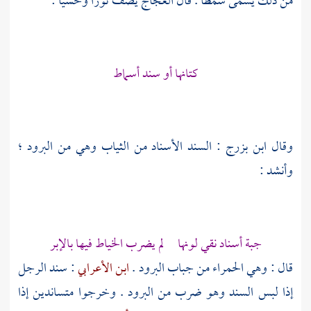
من ذلك يسمى سمطا . قال
العجاج
يصف ثورا وحشيا :
كتانها أو سند أسماط
وقال
ابن بزرج
: السند الأسناد من الثياب وهي من البرود ؛
وأنشد :
جبة أسناد نقي لونها لم يضرب الخياط فيها بالإبر
قال : وهي الحمراء من جباب البرود .
ابن الأعرابي
: سند الرجل
إذا لبس السند وهو ضرب من البرود . وخرجوا متساندين إذا