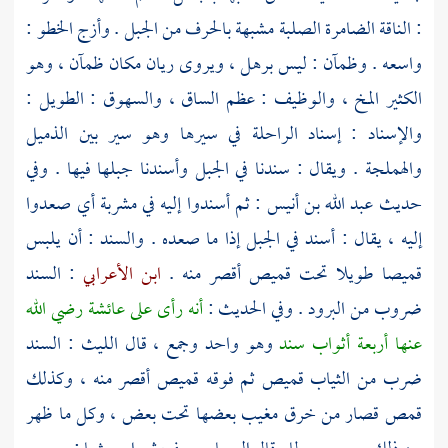
: الناقة الضامرة الصلبة مشبهة بالحرف من الجبل . وأزج الخطو :
واسعه . وظمآن : ليس برهل ، ويروى ريان مكان ظمآن ، وهو
الكثير المخ ، والوظيف : عظم الساق ، والسهوق : الطويل :
والإسناد : إسناد الراحلة في سيرها وهو سير بين الذميل
والهملجة . ويقال : سندنا في الجبل وأسندنا جبلها فيها . وفي
حديث
عبد الله بن أنيس
: ثم أسندوا إليه في مشربة أي صعدوا
إليه ، يقال : أسند في الجبل إذا ما صعده . والسند : أن يلبس
قميصا طويلا تحت قميص أقصر منه .
ابن الأعرابي
: السند
ضروب من البرود . وفي الحديث :
أنه رأى على
عائشة
رضي الله
عنها أربعة أثواب سند
وهو واحد وجمع ، قال
الليث
: السند
ضرب من الثياب قميص ثم فوقه قميص أقصر منه ، وكذلك
قمص قصار من خرق مغيب بعضها تحت بعض ، وكل ما ظهر