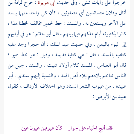
خرجوا على رايات شتى . وفي حديث
أبي هريرة
: خرج
ثمامة بن
أثال
وفلان متساندين أي متعاونين ، كأن كل واحد منهما يسند
على الآخر ويستعين به . والمسند : خط لحمير مخالف لخطنا هذا ،
كانوا يكتبونه أيام ملكهم فيما بينهم ، قال
أبو حاتم
: هو في أيديهم
إلى اليوم
باليمن
، وفي حديث
عبد الملك
: أن حجرا وجد عليه
كتاب بالمسند ، قال : هي كتابة قديمة ، وقيل : هو خط حمير ؛
قال
أبو العباس
: المسند كلام أولاد شيث . والسند : جيل من
الناس تتاخم بلادهم بلاد أهل
الهند
، والنسبة إليهم سندي .
أبو
عبيدة
: من عيوب الشعر السناد وهو اختلاف الأرداف ، كقول
عبيد بن الأبرص
:
فقد ألج الخباء على جوار كأن عيونهن عيون عين