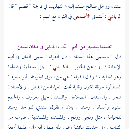
سند ، ورجل صالح مسند إليه ؛ التهذيب في ترجمة " قصم " قال
الرياشي
: أنشدني
الأصمعي
في النون مع الميم :
تطعنها بخنجر من لحم تحت الذنابى في مكان سخن
قال : ويسمى هذا السناد . قال
الفراء
: سمى الدال والجيم
الإجادة ؛ رواه عن
الخليل
.
الكسائي
: رجل سندأوة وقندأوة
وهو الخفيف ؛ وقال
الفراء
: هي من النوق الجريئة .
أبو سعيد
:
السندأوة خرقة تكون وقاية تحت العمامة من الدهن . والأسناد :
شجر . والسندان : الصلاءة . والسند : جيل معروف ، والجمع
سنود وأسناد . وسند : بلاد ، تقول سندي للواحد وسند
للجماعة ، مثل زنجي وزنج . والمسندة والمسندية : ضرب من
الثياب . وفي حديث
عائشة
رضي الله عنها : أنه رأى عليها أربعة