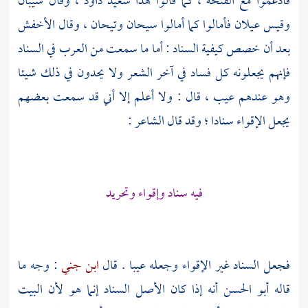
فأدغموا مع الفتحة ، كما قالوا هذا سعيد داود ، وقال شيبان
وقيس عيلان فأمالوا كما أمالوا سيحان وتيحان ، وقال
الأخفش
بعد أن خصص كيفية السناد : أما ما سمعت من العرب في السناد
فإنهم يجعلونه كل فساد في آخر الشعر ولا يحدون في ذلك شيئا
وهو عندهم عيب ، قال : ولا أعلم إلا أني قد سمعت بعضهم
يجعل الإقواء سنادا ؛ وقد قال الشاعر :
فيه سناد وإقواء وتحريد
فجعل السناد غير الإقواء وجعله عيبا . قال
ابن جني
: وجه ما
قاله
أبو الحسن
أنه إذا كان الأصل السناد إنما هو لأن البيت