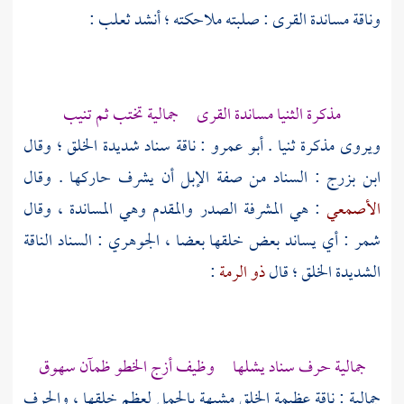
وناقة مساندة القرى : صلبته ملاحكته ؛ أنشد
ثعلب
:
مذكرة الثنيا مساندة القرى جمالية تختب ثم تنيب
ويروى مذكرة ثنيا .
أبو عمرو
: ناقة سناد شديدة الخلق ؛ وقال
ابن بزرج
: السناد من صفة الإبل أن يشرف حاركها . وقال
الأصمعي
: هي المشرفة الصدر والمقدم وهي المساندة ، وقال
شمر
: أي يساند بعض خلقها بعضا ،
الجوهري
: السناد الناقة
الشديدة الخلق ؛ قال
ذو الرمة
:
جمالية حرف سناد يشلها وظيف أزج الخطو ظمآن سهوق
جمالية : ناقة عظيمة الخلق مشبهة بالجمل لعظم خلقها ، والحرف