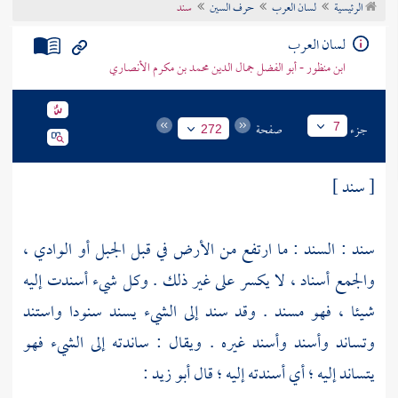
الرئيسية
لسان العرب
حرف السين
سند
تراجم الأعلام
لسان العرب
ابن منظور - أبو الفضل جمال الدين محمد بن مكرم الأنصاري
جزء
صفحة
7
272
[ سند ]
سند : السند : ما ارتفع من الأرض في قبل الجبل أو الوادي ،
والجمع أسناد ، لا يكسر على غير ذلك . وكل شيء أسندت إليه
شيئا ، فهو مسند . وقد سند إلى الشيء يسند سنودا واستند
وتساند وأسند وأسند غيره . ويقال : ساندته إلى الشيء فهو
يتساند إليه ؛ أي أسندته إليه ؛ قال
أبو زيد
: