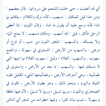
أي قد أعفيت ، حتى حملت الشحم على سرواتها . قال بعضهم :
ومن هذا قيل للمكثار : مسهب ، كأنه ترك والكلام ، يتكلم بما
شاء كأنه وسع عليه أن يقول ما شاء . وقال
الليث
: إذا أعطى
الرجل فأكثر ، قيل : قد أسهب . ومكان مسهب : لا يمنع الماء
ولا يمسكه . والمسهب : المتغير اللون من حب ، أو فزع أو
مرض . والسهب من الأرض : المستوي في سهولة ، والجمع
سهوب . والسهب : الفلاة ؛ وقيل : سهوب الفلاة نواحيها التي
لا مسلك فيها . والسهب : ما بعد من الأرض ، واستوى في
طمأنينة ، وهي أجواف الأرض ، وطمأنينتها الشيء القليل تقود
الليلة واليوم ، ونحو ذلك ، وهو بطون الأرض ، تكون في
الصحاري والمتون ، وربما تسيل ، وربما لا تسيل ، لأن فيها غلظا
وسهولا ، تنبت نباتا كثيرا ، وفيها خطرات من شجر أي أماكن