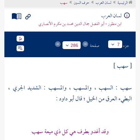
الرئيسية
لسان العرب
حرف السين
سهب
تراجم الأعلام
لسان العرب
ابن منظور - أبو الفضل جمال الدين محمد بن مكرم الأنصاري
جزء
صفحة
7
286
[ سهب ]
سهب : السهب ، والمسهب ، والمسهب : الشديد الجري ،
البطيء العرق من الخيل ؛ قال
أبو داود
:
وقد أغدو بطرف هي كل ذي ميعة سهب