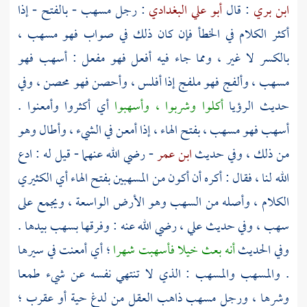
ابن بري
: قال
أبو علي البغدادي
: رجل مسهب - بالفتح - إذا
أكثر الكلام في الخطأ فإن كان ذلك في صواب فهو مسهب ،
بالكسر لا غير ، ومما جاء فيه أفعل فهو مفعل : أسهب فهو
مسهب ، وألفج فهو ملفج إذا أفلس ، وأحصن فهو محصن ، وفي
حديث الرؤيا
أكلوا وشربوا ، وأسهبوا
أي أكثروا وأمعنوا .
أسهب فهو مسهب ، بفتح الهاء ، إذا أمعن في الشيء ، وأطال وهو
من ذلك ، وفي حديث
ابن عمر
- رضي الله عنهما - قيل له : ادع
الله لنا ، فقال : أكره أن أكون من المسهبين بفتح الهاء أي الكثيري
الكلام ، وأصله من السهب وهو الأرض الواسعة ، ويجمع على
سهب ، وفي حديث
علي
، رضي الله عنه : وفرقها بسهب بيدها .
وفي الحديث
أنه بعث خيلا فأسهبت شهرا
؛ أي أمعنت في سيرها
. والمسهب والمسهب : الذي لا تنتهي نفسه عن شيء طمعا
وشرها ، ورجل مسهب ذاهب العقل من لدغ حية أو عقرب ؛