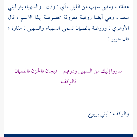
عطائه ، ومضى سهب من الليل ، أي : وقت . والسهباء بئر
لبني
سعد
، وهي أيضا روضة معروفة مخصوصة بهذا الاسم ، قال
الأزهري
: وروضة بالصمان تسمى السهباء والسهبى : مفازة ؛
قال
جرير
:
ساروا إليك من السهبى ودونهم فيجان فالحزن فالصمان
فالوكف
والوكف :
لبني يربوع
.