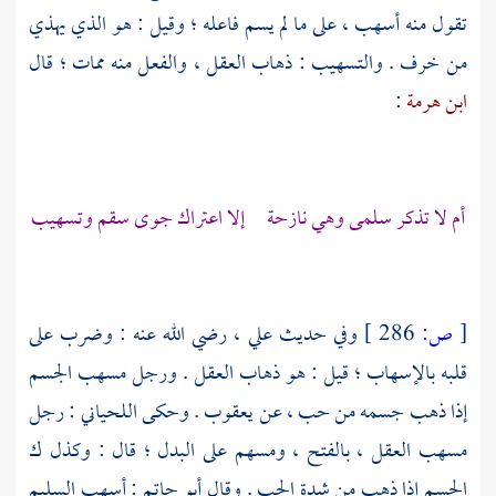
تقول منه أسهب ، على ما لم يسم فاعله ؛ وقيل : هو الذي يهذي
من خرف . والتسهيب : ذهاب العقل ، والفعل منه ممات ؛ قال
ابن هرمة
:
أم لا تذكر سلمى وهي نازحة إلا اعتراك جوى سقم وتسهيب
[
ص:
286 ]
وفي حديث
علي
، رضي الله عنه : وضرب على
قلبه بالإسهاب ؛ قيل : هو ذهاب العقل . ورجل مسهب الجسم
إذا ذهب جسمه من حب ، عن
يعقوب
. وحكى
اللحياني
: رجل
مسهب العقل ، بالفتح ، ومسهم على البدل ؛ قال : وكذل ك
الجسم إذا ذهب من شدة الحب . وقال
أبو حاتم
: أسهب السليم