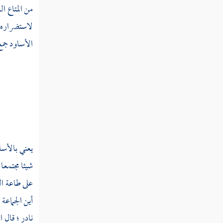
من المتاع ا
سبي
لاستضراره ب
الأساود جمع
ستت
ستج
ستر
ستع
ستق
يعني بالأس
ستل
شيئا مجتمعا
ستن
على طاعة ال
أين الجماعة
سته
نادر ؛ قال
ا