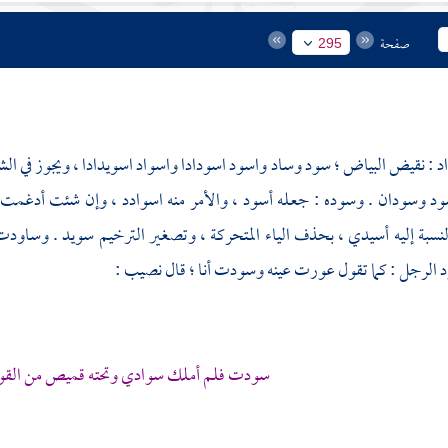
صفحة
295
د : نقيض البياض ؛ سود وساد واسود اسودادا واسواد اسويدادا ، ويجوز في الش
ود وسودان . وسوده : جعله أسود ، والأمر منه اسوادد ، وإن شئت أدغمت
لنسبة إليه أسيدي ، بحذف الياء المتحركة ، وتصغير الترخيم سويد . وساودت
د الرجل : كما تقول عورت عينه وسودت أنا ؛ قال
نصيب
:
سودت فلم أملك سوادي وتحته قميص من القوه