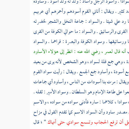
ادا . وأسود الرجل وأسأد : ولد له ولد أسود . وساوده
 كثير . ويقال : أتاني القوم أسودهم وأحمرهم أي عربهم
 رد علي شيئا . والسواد : جماعة النخل والشجر لخضرته
لقرى والرساتيق . والسواد : ما حوالي الكوفة من القرى
ا ورساتيقها . وسواد
الكوفة
والبصرة
: قراهما . والسواد
ث
أنه قال
لعمر
، رضي الله عنه : انظر إلى هؤلاء الأساود
دة ، وهي جمع قلة لسواد ، وهو الشخص لأنه يرى من بعيد
أسودة ، وأساود جمع الجمع . ويقال : رأيت سواد القوم
يقال : مرت بنا أسودات من الناس ، وأساود أي جماعات
ا على طاعة الإمام وهو السلطان . وسواد الأمير : ثقله .
سوادا ، كلاهما : ساره فأدنى سواده من سواده ، والاسم
 مصدر ساود وأن السواد الاسم كما تقدم القول في مزاح
ك على أن ترفع الحجاب وتسمع سوادي حتى أنهاك
" ؛ قال