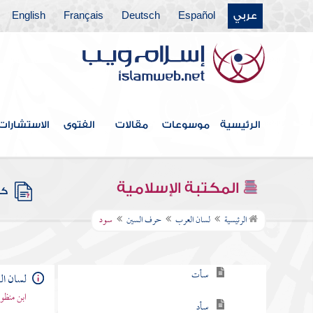
عربي
Español
Deutsch
Français
English
حرف الحاء
حرف الخاء
حرف الدال
حرف الذال
الرئيسية
موسوعات
مقالات
الفتوى
الاستشارات
حرف الراء
حرف الزاي
المكتبة الإسلامية
كتب
حرف السين
الرئيسية
لسان العرب
حرف السين
سود
سأب
سأت
لسان ا
ابن منظو
سأد