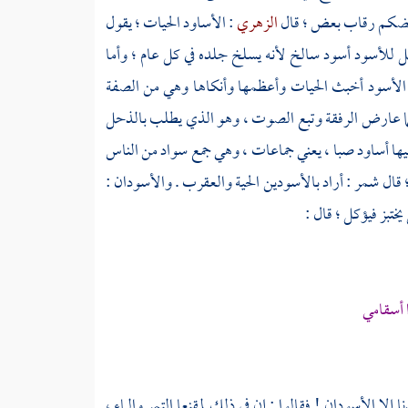
ب بعضكم رقاب بعض ؛ قال
الزهري
: الأساود الحيات ؛ يقول
 للأسود أسود سالخ لأنه يسلخ جلده في كل عام ؛ وأما
الأسود أخبث الحيات وأعظمها وأنكاها وهي من الصفة
ربما عارض الرفقة وتبع الصوت ، وهو الذي يطلب بالذحل
فيها أساود صبا ، يعني جماعات ، وهي جمع سواد من الناس
 قال
شمر
: أراد بالأسودين الحية والعقرب . والأسودان :
ختبز فيؤكل ؛ قال :
 أسقامي
ا إلا الأسودان ! فقالوا : إن في ذلك لمقنعا التمر والماء ،