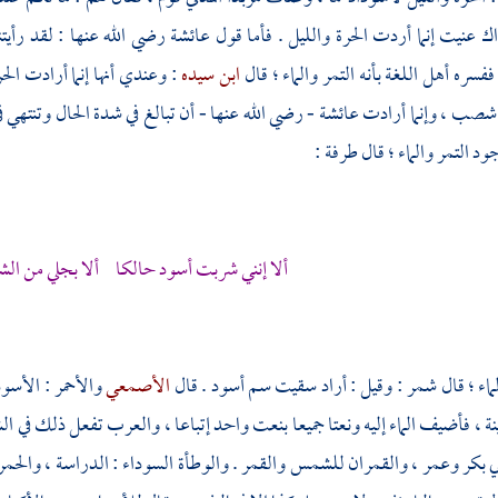
اك عنيت إنما أردت الحرة والليل . فأما قول
عائشة
رضي الله عنها : لقد رأيتن
فسره أهل اللغة بأنه التمر والماء ؛ قال
ابن سيده
: وعندي أنها إنما أرادت ال
صب ، وإنما أرادت
عائشة
- رضي الله عنها - أن تبالغ في شدة الحال وتنتهي 
د التمر والماء ؛ قال
طرفة
:
ألا إنني شربت أسود حالكا ألا بجلي من الش
ماء ؛ قال
شمر
: وقيل : أراد سقيت سم أسود . قال
الأصمعي
والأحمر
: الأسود
نة
، فأضيف الماء إليه ونعتا جميعا بنعت واحد إتباعا ، والعرب تفعل ذلك في ال
ي بكر
وعمر
، والقمران للشمس والقمر . والوطأة السوداء : الدراسة ، والحمر