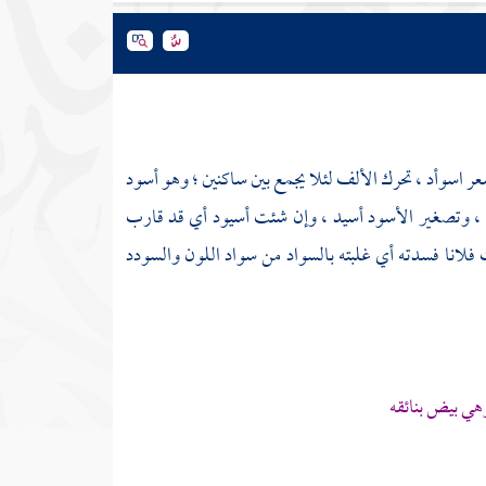
عر اسوأد ، تحرك الألف لئلا يجمع بين ساكنين ؛ وهو أسود
 ، وتصغير الأسود أسيد ، وإن شئت أسيود أي قد قارب
 فلانا فسدته أي غلبته بالسواد من سواد اللون والسودد
ي بيض بنائقه