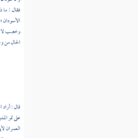
سجل
فقال : ما ذ
سجلط
الأسودان ؛ ف
وخصب لا ش
سجم
الحال من وجو
سجن
سجهر
سجا
سحب
سحبل
قال : أراد ال
على تمر
المدي
سحت
العمران
لأب
سحتب