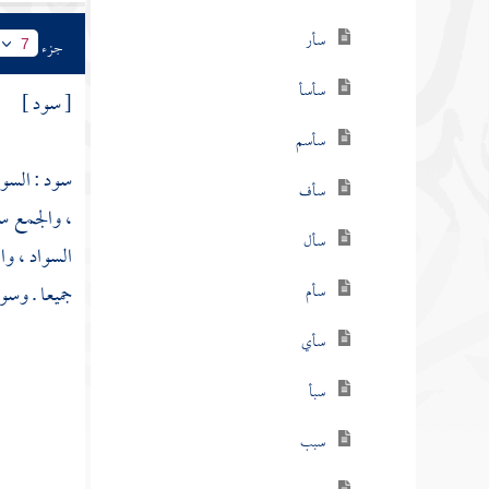
سأر
جزء
7
سأسأ
[ سود ]
سأسم
سود : السوا
سأف
، والجمع س
سأل
السواد ، وا
جميعا . وسو
سأم
سأي
سبأ
سبب