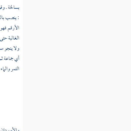
ستهم
بسالخة . وق
ستي
: ينصب بال
الأرقم فهو
سجج
الغالبة حتى
سجح
ولا ينجو سل
سجد
أي جماعة ثم
التمر والماء
سجر
سجس
سجست
سجع
سجف
والأسودان 