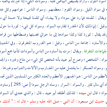
أسود اللون ، وأراد بقميص البياض قلبه . وسودت الشيء إذا غيرت بياضه سو
ه في سواد الليل . وسواد القوم : معظمهم . وسواد الناس : عوامهم وكل عدد
قال : كلمته فما رد علي سوداء ولا بيضاء أي كلمة قبيحة ولا حسنة أي ما
وقيل : إنما ذلك لأن الخضرة تقارب السواد . وسواد كل شيء : كورة ما حول ا
قد يقال : كورة كذا وكذا سوادها إلى ما حوالي قصبتها وفسطاطها من قراه
والأساود : جماعة من الناس ، وقيل : هم الضروب المتفرقون . وفي الحدي
جماعات المتفرقة
. ويقال : مرت بنا أساود من الناس وأسودات كأنها جمع أسو
سواد : الشخص ؛ وصرح
أبو عبيد
بأنه شخص كل شيء من متاع وغيره ، والجمع 
. وسواد العسكر : ما يشتمل عليه من المضارب والآلات والدواب وغيرها . و
لأعظم من الناس : هم الجمهور الأعظم والعدد الكثير من المسلمين الذين تجمعو
 أي مال كثير . والسواد : السرار ، وساد الرجل سودا
[
ص:
295 ]
وساوده 
واد ؛ قال
ابن سيده
: كذلك أطلقه
أبو عبيد
، قال : والذي عندي أن السواد
ي
حديث
ابن مسعود
: أن النبي - صلى الله عليه وسلم - قال له : " أذن