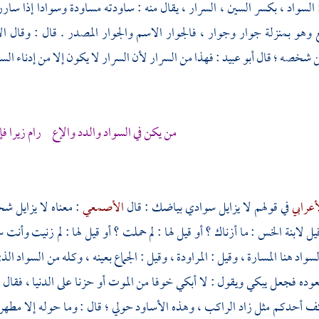
 السواد ، بكسر السين ، السرار ، يقال منه : ساودته مساودة وسوادا إذا ساررت
 وهو بمنزلة جوار وجوار ، فالجوار الاسم والجوار المصدر . قال : وقال
ال
شخصه ؛ قال
أبو عبيد
: فهذا من السرار لأن السرار لا يكون إلا من إدناء الس
من يكن في السواد والدد والإع رام زيرا فإن
أعرابي
في قولهم لا يزايل سوادي بياضك : قال
الأصمعي
: معناه لا يزايل
يل لابنة الخس : ما أزناك ؟ أو قيل لها : لم حملت ؟ أو قيل لها : لم زنيت وأ
لسواد هنا المسارة ، وقيل : المراودة ، وقيل : الجماع بعينه ، وكله من السوا
وده فجعل يبكي ويقول : لا أبكي خوفا من الموت أو حزنا على الدنيا ، فقال : 
 أحدكم مثل زاد الراكب ، وهذه الأساود حولي ؛ قال : وما حوله إلا مطهرة