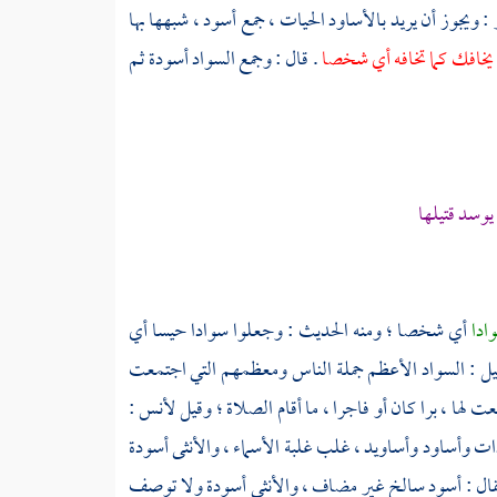
ر
: ويجوز أن يريد بالأساود الحيات ، جمع أسود ، شبهها بها
ه يخافك كما تخافه أي شخصا
. قال : وجمع السواد أسودة ثم
وسد قتيلها
ادا
أي شخصا ؛ ومنه الحديث : وجعلوا سوادا حيسا أي
؛ قيل : السواد الأعظم جملة الناس ومعظمهم التي اجتمعت
ها ، برا كان أو فاجرا ، ما أقام الصلاة ؛ وقيل لأنس :
دات وأساود وأساويد ، غلب غلبة الأسماء ، والأنثى أسودة
 يقال : أسود سالخ غير مضاف ، والأنثى أسودة ولا توصف