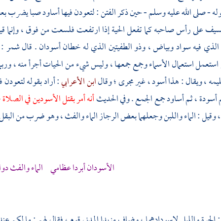
وله - صلى الله عليه وسلم - حين ذكر الفتن : لتعودن فيها أساود صبا يضر
سيف على رأس صاحبه كما تفعل الحية إذا ارتفعت فلسعت من فوق ، وإنما قيل
 الذي فيه سواد وبياض ، وذو الطفيتين الذي له خطان أسودان . قال
شمر
: 
 استعمل استعمال الأسماء وجمع جمعها ، وليس شيء من الحيات أجرأ منه ، و
يمه ، ويقال : هذا أسود ، غير مجرى ؛ وقال
ابن الأعرابي
: أراد بقوله لتعودن 
 أسودة ، ثم أساود جمع الجمع . وفي الحديث
أنه أمر بقتل الأسودين في الصلاة
؛
 ، وقيل : الماء واللبن وجعلهما بعض الرجاز الماء والفث ، وهو ضرب من البقل ي
الأسودان أبردا عظامي الماء والفث دوا
: الحرة والليل لاسودادهما ، وضاف
مزبدا المدني
قوم ، فقال لهم : ما لكم عندن