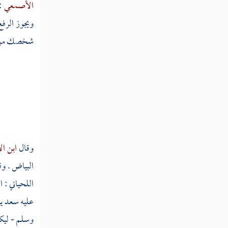
الأصمعي
:
سبغ
ويجوز الرفع
سبغل
شخصك من 
سبق
سبك
سبكر
سبل
وقال
ابن ال
سبن
البياض . وق
سبنج
اللحياني
: ا
عليه سعد يع
سبه
وسلم - ليكف
سبهل