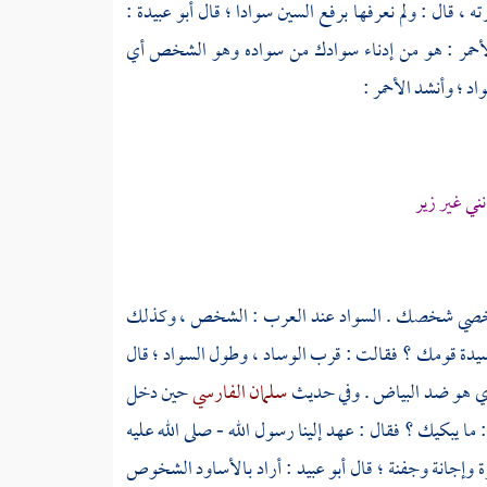
ه ، قال : ولم نعرفها برفع السين سوادا ؛ قال
أبو عبيدة
:
أحمر
: هو من إدناء سوادك من سواده وهو الشخص أي
واد ؛ وأنشد
الأحمر
:
ني غير زير
 شخصي شخصك . السواد عند العرب : الشخص ، وكذلك
نت سيدة قومك ؟ فقالت : قرب الوساد ، وطول السواد ؛ قال
د الذي هو ضد البياض . وفي حديث
سلمان الفارسي
حين دخل
ما يبكيك ؟ فقال : عهد إلينا رسول الله - صلى الله عليه
 وإجانة وجفنة ؛ قال
أبو عبيد
: أراد بالأساود الشخوص