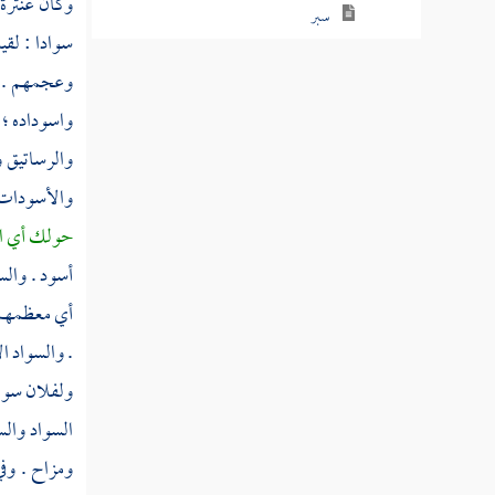
وكان
عنترة
سبر
سوادا : لقي
سبرت
وعجمهم . وي
واسوداده ؛ 
سبرج
والرساتيق و
سبرد
والأسودات 
سبسب
حولك أي ال
سبط
أسود . وال
أي معظمهم 
سبطر
. والسواد ا
سبع
ولفلان سواد
سبعر
السواد والس
ومزاح . وف
سبعل