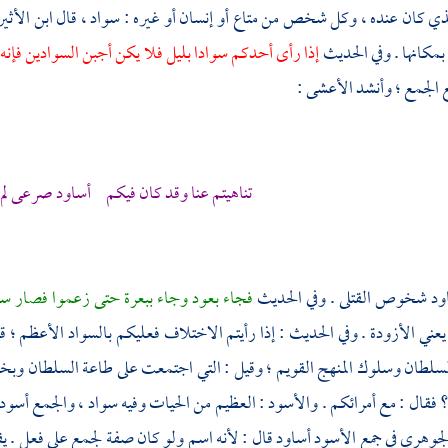
لذي كان عنده ، وكل شخص من متاع أو إنسان أو غيره : سواد ، قال
ابن الأثي
مكانها . وفي الحديث
إذا رأى أحدكم سوادا بليل فلا يكن أجبن السوادين فإن
 الجمع ؛ وأنشد
الأعشى
:
تناهيتم عنا وقد كان فيكم أساود صرعى لم ي
اود شخوص القتلى . وفي الحديث
فجاء بعود وجاء ببعرة حتى زعموا فصار سو
 يعني الأزودة . وفي الحديث : إذا رأيتم الاختلاف فعليكم بالسواد الأعظم 
سلطان وسلوك المنهج القويم ؛ وقيل : التي اجتمعت على طاعة السلطان وبخعت ل
 ؟ فقال : مع أمرائكم . والأسود : العظيم من الحيات وفيه سواد ، والجمع أسو
لجوهري
في جمع الأسود أساود قال : لأنه اسم ولو كان صفة لجمع على فعل .