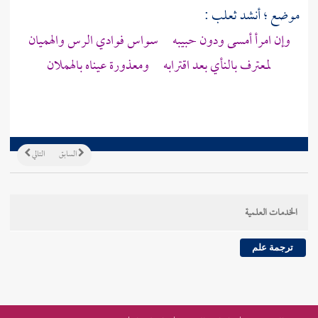
موضع ؛ أنشد
ثعلب
:
وإن امرأ أمسى ودون حبيبه سواس فوادي الرس والهميان
لمعترف بالنأي بعد اقترابه ومعذورة عيناه بالهملان
السابق
التالي
الخدمات العلمية
ترجمة علم