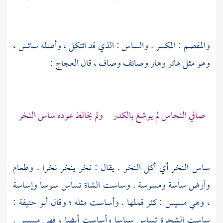
والمفصم : المكسر . والساس : الذي قد ائتكل ، وأصله سائس ،
وهو مثل هائر وهار وصائف وصاف ، قال
العجاج
:
صافي النحاس لم يوشغ بالكدر ولم يخالط عوده ساس النخر
ساس النخر أي أكل النخر . يقال : نخر ينخر نخرا . وطعام
وأرض ساسة ومسوسة . وساست الشاة تساس سوسا وإساسة
، وهي مسيس : كثر قملها . وأساست مثله ؛ وقال
أبو حنيفة
:
ساست الشجرة تساس سياسا وأساست أيضا ، فهي مسيس .