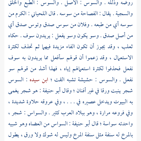
روضه وذلله . والسوس : الأصل . والسوس : الطبع والخلق
والسجية . يقال : الفصاحة من سوسه . قال
اللحياني
: الكرم من
سوسه أي من طبعه . وفلان من سوس صدق وتوس صدق أي
من أصل صدق . وسو يكون وسو يفعل : يريدون سوف . حكاه
ثعلب
، وقد يجوز أن تكون الفاء مزيدة فيهما ثم تحذف لكثرة
الاستعمال ، وقد زعموا أن قولهم سأفعل مما يريدون به سوف
نفعل فحذفوا لكثرة استعمالهم إياه ، فهذا أشذ من قولهم سو
نفعل . والسوس : حشيشة تشبه القت ؛
ابن سيده
: السوس
شجر ينبت ورقا في غير أفنان ؛ وقال
أبو حنيفة
: هو شجر يغمى
به البيوت ويدخل عصيره في . . . ، وفي عروقه حلاوة شديدة ،
وفي فروعه مرارة ، وهو ببلاد العرب كثير . والسواس : شجر ،
واحدته سواسة ؛ قال
أبو حنيفة
: السواس من العضاه وهو شبيه
بالمرخ له سنفة مثل سنفة المرخ وليس له شوك ولا ورق ، يطول