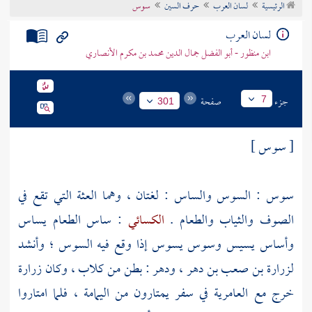
الرئيسية
لسان العرب
حرف السين
سوس
تراجم الأعلام
لسان العرب
ابن منظور - أبو الفضل جمال الدين محمد بن مكرم الأنصاري
جزء
صفحة
7
301
[ سوس ]
سوس : السوس والساس : لغتان ، وهما العثة التي تقع في
الصوف والثياب والطعام .
الكسائي
: ساس الطعام يساس
وأساس يسيس وسوس يسوس إذا وقع فيه السوس ؛ وأنشد
لزرارة بن صعب بن دهر
، ودهر : بطن من كلاب ، وكان
زرارة
خرج مع
العامرية
في سفر يمتارون من
اليمامة
، فلما امتاروا