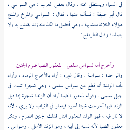
في السماء ويستظل تحته . وقال بعض العرب : هي السواسي ،
قال
أبو حنيفة
: فسألته عنها ، فقال : السواسي والمرخ والمنج
هؤلاء الثلاثة متشابهة ، وهي أفضل ما اتخذ منه زند يقتدح به ولا
يصلد ؛ وقال
الطرماح
:
وأخرج أمه لسواس سلمى لمعفور الضبا ضرم الجنين
والواحدة : سواسة . وقال غيره : أراد بالأخرج الرماد ، وأراد
بأمه الزندة أنه قطع من سواس سلمى ، وهي شجرة تنبت في
جبل سلمى . وقوله لمعفور الضبا أراد أن الزندة شجرة إذا قيل
الزند فيها أخرجت شيئا أسود فينعفر في التراب ولا يري ، لأنه
لا نار فيه ، فهو الولد المعفور النار فذلك الجنين الضرم ، وذكر
معفور الضبا لأنه نسبه إلى أبيه ، وهو الزند الأعلى .
وسواس
: