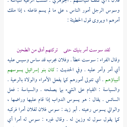
فلان ، أي كلف سياستهم .
الجوهري
: سست الرعية سياسة .
وسوس الرجل أمور الناس ، على ما لم يسم فاعله ، إذا ملك
أمرهم ؛ ويروى قول
الحطيئة
:
لقد سوست أمر بنيك حتى تركتهم أدق من الطحين
وقال
الفراء
: سوست خطأ . وفلان مجرب قد ساس وسيس عليه
أي أمر وأمر عليه . وفي الحديث :
كان بنو إسرائيل يسوسهم
أنبياؤهم
. أي تتولى أمورهم كما يفعل الأمراء والولاة بالرعية .
والسياسة : القيام على الشيء بما يصلحه . والسياسة : فعل
السائس . يقال : هو يسوس الدواب إذا قام عليها وراضها ،
والوالي يسوس رعيته .
أبو زيد
: سوس فلان لفلان أمرا فركبه
كما يقول سول له وزين له . وقال غيره : سوس له أمرا أي