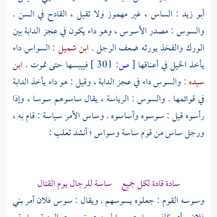
أبو زيد
: الساس ، غير مهموز ولا ثقيل ، القادح في السن .
والسوس : مصدر الأسوس ، وهو داء يكون في عجز الدابة بين
الورك والفخذ يورثه ضعف الرجل .
ابن شميل
: السواس داء
يأخذ الخيل في أعناقها
[
ص:
301 ]
فييبسها حتى تموت .
ابن
سيده
: والسوس داء في عجز الدابة ، وقيل : هو داء يأخذ الدابة
في قوائمها . والسوس : الرياسة ، يقال ساسوهم سوسا ، وإذا
رأسوه قيل : سوسوه وأساسوه . وساس الأمر سياسة : قام به ،
ورجل ساس من قوم ساسة وسواس ؛ أنشد
ثعلب
:
سادة قادة لكل جميع ساسة للرجال يوم القتال
وسوسه القوم : جعلوه يسوسهم . ويقال : سوس فلان أمر بني