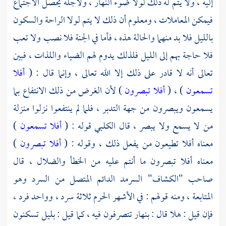
إليه ، ولا يتم له ذلك لولا ضوء النهار ، ولأجله يحصل الاجتماع
فيمكن المعاملات ، ومعلوم أن ذلك لا يتم لولا الراحة والسكون
بالليل فلا بد منهما والحالة هذه ، فأما في الجنة فلا نصب ولا تعب
فلا حاجة بهم إلى الليل فلذلك يدوم لهم الضياء واللذات ، فبين
تعالى أنه لا قادر على ذلك إلا الله تعالى ، وإنما قال : (
أفلا
تسمعون
) ، (
أفلا تبصرون
) لأن الغرض من ذلك الانتفاع بما
يسمعون ويبصرون من جهة التدبر ، فلما لم ينتفعوا نزلوا منزلة
من لا يسمع ولا يبصر ، قال
الكلبي
قوله : (
أفلا تسمعون
)
معناه أفلا تطيعون من يفعل ذلك ، وقوله : (
أفلا تبصرون
)
معناه أفلا تبصرون ما أنتم عليه من الخطأ والضلال ، قال
صاحب "الكشاف" السرمد الدائم المتصل من السرد وهو
المتابعة ، ومنه قولهم : في الأشهر الحرم ثلاثة سرد ، وواحد فرد ،
فإن قيل : هلا قال : بنهار تتصرفون فيه ، كما قيل : بليل تسكنون