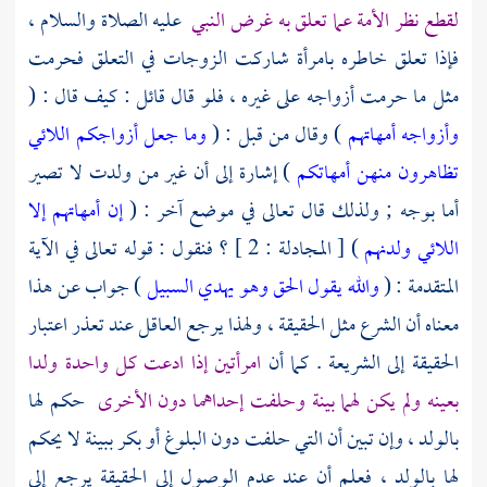
لقطع نظر الأمة عما تعلق به غرض النبي
عليه الصلاة والسلام ،
فإذا تعلق خاطره بامرأة شاركت الزوجات في التعلق فحرمت
مثل ما حرمت أزواجه على غيره ، فلو قال قائل : كيف قال : (
وأزواجه أمهاتهم
) وقال من قبل : (
وما جعل أزواجكم اللائي
تظاهرون منهن أمهاتكم
) إشارة إلى أن غير من ولدت لا تصير
أما بوجه ; ولذلك قال تعالى في موضع آخر : (
إن أمهاتهم إلا
اللائي ولدنهم
) [ المجادلة : 2 ] ؟ فنقول : قوله تعالى في الآية
المتقدمة : (
والله يقول الحق وهو يهدي السبيل
) جواب عن هذا
معناه أن الشرع مثل الحقيقة ، ولهذا يرجع العاقل عند تعذر اعتبار
الحقيقة إلى الشريعة . كما أن
امرأتين إذا ادعت كل واحدة ولدا
بعينه ولم يكن لهما بينة وحلفت إحداهما دون الأخرى
حكم لها
بالولد ، وإن تبين أن التي حلفت دون البلوغ أو بكر ببينة لا يحكم
لها بالولد ، فعلم أن عند عدم الوصول إلى الحقيقة يرجع إلى