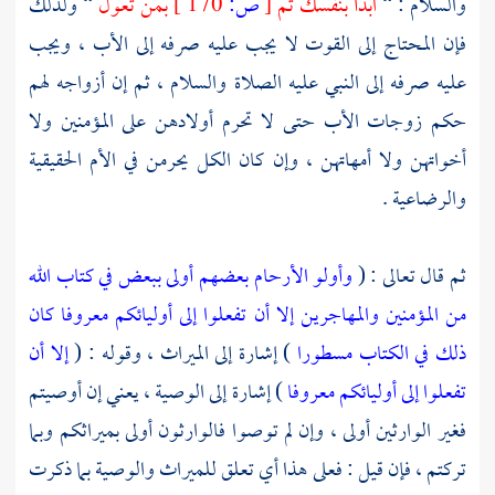
والسلام : “
ابدأ بنفسك ثم
[
ص:
170 ]
بمن تعول
“ ولذلك
فإن المحتاج إلى القوت لا يجب عليه صرفه إلى الأب ، ويجب
عليه صرفه إلى النبي عليه الصلاة والسلام ، ثم إن أزواجه لهم
حكم زوجات الأب حتى لا تحرم أولادهن على المؤمنين ولا
أخواتهن ولا أمهاتهن ، وإن كان الكل يحرمن في الأم الحقيقية
والرضاعية .
ثم قال تعالى : (
وأولو الأرحام بعضهم أولى ببعض في كتاب الله
من المؤمنين والمهاجرين إلا أن تفعلوا إلى أوليائكم معروفا كان
ذلك في الكتاب مسطورا
) إشارة إلى الميراث ، وقوله : (
إلا أن
تفعلوا إلى أوليائكم معروفا
) إشارة إلى الوصية ، يعني إن أوصيتم
فغير الوارثين أولى ، وإن لم توصوا فالوارثون أولى بميراثكم وبما
تركتم ، فإن قيل : فعلى هذا أي تعلق للميراث والوصية بما ذكرت