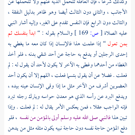
وكذلك شرعا ، فإن العاقلة تتحمل الدية عنهم ولا تتحملها عن
الأجانب ، والثاني دون الثالث أيضا وهو ظاهر بدليل النفقة ،
والثالث دون الرابع فإن النفس تقدم على الغير، وإليه أشار النبي
عليه الصلاة
[
ص:
169 ]
والسلام بقوله : “
ابدأ بنفسك ثم
بمن تعول
“ إذا علمت هذا فالإنسان إذا كان معه ما يغطي به
إحدى الرجلين أو يدفع به حاجة عن أحد شقي بدنه ، فلو أخذ
الغطاء من أحدهما وغطى به الآخر لا يكون لأحد أن يقول له : لم
فعلت . فضلا عن أن يقول بئسما فعلت ، اللهم إلا أن يكون أحد
العضوين أشرف من الآخر مثل ما إذا وقى الإنسان عينه بيده ،
ويدفع البرد عن رأسه الذي هو معدن حواسه ويترك رجله تبرد
فإنه الواجب عقلا ، فمن يعكس الأمر يقال له : لم فعلت . وإذا
تبين هذا
فالنبي صلى الله عليه وسلم أولى بالمؤمن من نفسه
، فلو
دفع المؤمن حاجة نفسه دون حاجة نبيه يكون مثله مثل من يدهن