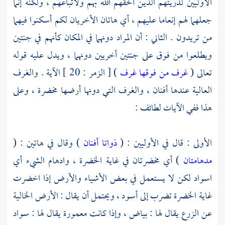
الأوليين لذريتهم الذين ألحقهم الله بهم ولأتباعهم ، ولكنه إنما
جعلهما لهم إنعاما عليهم ، أي هاتان الأخريان لكم أسكنوا فيهما
من تريدون . الثاني : أن المراد دونهما في المكان كأنهم في جنتين
ويطلعوا من فوق على جنتين أخريين دونهما ، ويدل عليه قوله
تعالى (
غرف من فوقها غرف
) [ الزمر : 20 ] الآية . والغرف
العالية عندها أفنان ، والغرف التي دونها أرضها مخضرة ، وعلى
هذا ففي الآيات لطائف :
الأولى : قال في الأوليين : (
ذواتا أفنان
) وقال في هاتين : (
مدهامتان
) أي مخضرتان في غاية الخضرة ، وادهام الشيء أي
اسواد لكن لا يستعمل في بعض الأشياء والأرض إذا اخضرت
غاية الخضرة تضرب إلى أسود ، ويحتمل أن يقال : الأرض الخالية
عن الزرع يقال لها : بياض ، وإذا كانت معمورة يقال لها : سواد