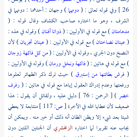
26 ] وفي قوله تعالى : (
دونهما
) وجهان : أحدهما : دونهما في
الشرف ، وهو ما اختاره صاحب الكشاف وقال قوله : (
مدهامتان
) مع قوله في الأوليين : (
ذواتا أفنان
) وقوله في هذه :
(
عينان نضاختان
) مع قوله في الأوليين : (
عينان تجريان
) لأن
النضخ دون الجري ، وقوله في الأوليين : (
من كل فاكهة زوجان
) مع قوله في هاتين : (
فاكهة ونخل ورمان
) وقوله في الأوليين :
(
فرش بطائنها من إستبرق
) حيث ترك ذكر الظهائر لعلوها
ورفعتها وعدم إدراك العقول إياها مع قوله في هاتين : (
رفرف
خضر
) [ الرحمن : 76 ] دليل عليه ، ولقائل أن يقول : هذا
ضعيف لأن عطايا الله في الآخرة
[
ص:
117 ]
متتابعة لا يعطي
شيئا بعد شيء إلا ويظن الظان أنه ذلك أو خير منه . ويمكن أن
يجاب عنه تقريرا لما اختاره
الزمخشري
أن الجنتين اللتين دون