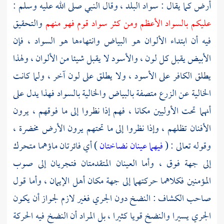
أرض كما يقال : سواد البلد ، وقال النبي صلى الله عليه وسلم :
عليكم بالسواد الأعظم ومن كثر سواد قوم فهو منهم
والتحقيق
فيه أن ابتداء الألوان هو البياض وانتهاءها هو السواد ، فإن
الأبيض يقبل كل لون ، والأسود لا يقبل شيئا من الألوان ، ولهذا
يطلق الكافر على الأسود ، ولا يطلق على لون آخر ، ولما كانت
الخالية عن الزرع متصفة بالبياض والخالية بالسواد فهذا يدل على
أنهما تحت الأوليين مكانا ، فهم إذا نظروا إلى ما فوقهم ، يرون
الأفنان تظلهم ، وإذا نظروا إلى ما تحتهم يرون الأرض مخضرة ،
وقوله تعالى : (
فيهما عينان نضاختان
) أي فائرتان ماؤهما متحرك
إلى جهة فوق ، وأما العينان المتقدمتان فتجريان إلى صوب
المؤمنين فكلاهما حركتهما إلى جهة مكان أهل الإيمان ، وأما قول
صاحب الكشاف : النضخ دون الجري فغير لازم لجواز أن يكون
الجري يسيرا والنضخ قويا كثيرا ، بل المراد أن النضخ فيه الحركة