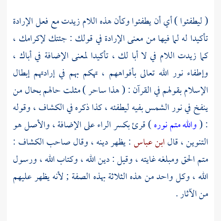
( ليطفئوا ) أي أن يطفئوا وكأن هذه اللام زيدت مع فعل الإرادة
تأكيدا له لما فيها من معنى الإرادة في قولك : جئتك لإكرامك ،
كما زيدت اللام في لا أبا لك ، تأكيدا لمعنى الإضافة في أباك ،
وإطفاء نور الله تعالى بأفواههم ، تهكم بهم في إرادتهم إبطال
الإسلام بقولهم في القرآن : ( هذا ساحر ) مثلت حالهم بحال من
ينفخ في نور الشمس بفيه ليطفئه ، كذا ذكره في الكشاف ، وقوله
: (
والله متم نوره
) قرئ بكسر الراء على الإضافة ، والأصل هو
التنوين ، قال
ابن عباس
: يظهر دينه ، وقال صاحب الكشاف :
متم الحق ومبلغه غايته ، وقيل : دين الله ، وكتاب الله ، ورسول
الله ، وكل واحد من هذه الثلاثة بهذه الصفة ; لأنه يظهر عليهم
من الآثار .