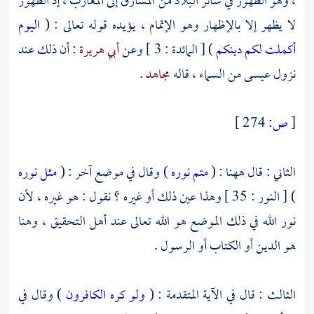
، وهو الظهور في سائر البلاد من المشارق إلى المغارب ، إذ الظهور
لا يظهر إلا بالإظهار وهو الإتمام ، يؤيده قوله تعالى : (
اليوم
أكملت لكم دينكم
) [ المائدة : 3 ] وعن
أبي هريرة
: أن ذلك عند
نزول
عيسى
من السماء ، قاله
مجاهد
.
[
ص:
274 ]
الثاني : قال ههنا : (
متم نوره
) وقال في موضع آخر : (
مثل نوره
) [ النور : 35 ] وهذا عين ذلك أو غيره ؟ نقول : هو غيره ، لأن
نور الله في ذلك الموضع هو الله تعالى عند أهل التحقيق ، وهنا
هو الدين أو الكتاب أو الرسول .
الثالث : قال في الآية المتقدمة : (
ولو كره الكافرون
) وقال في