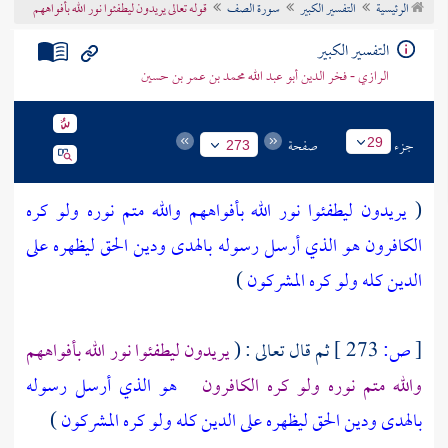
الرئيسية
التفسير الكبير
سورة الصف
قوله تعالى يريدون ليطفئوا نور الله بأفواههم
تراجم الأعلام
التفسير الكبير
الرازي - فخر الدين أبو عبد الله محمد بن عمر بن حسين
جزء
صفحة
29
273
(
يريدون ليطفئوا نور الله بأفواههم والله متم نوره ولو كره
الكافرون
هو الذي أرسل رسوله بالهدى ودين الحق ليظهره على
الدين كله ولو كره المشركون
)
[
ص:
273 ]
ثم قال تعالى : (
يريدون ليطفئوا نور الله بأفواههم
والله متم نوره ولو كره الكافرون
هو الذي أرسل رسوله
بالهدى ودين الحق ليظهره على الدين كله ولو كره المشركون
)