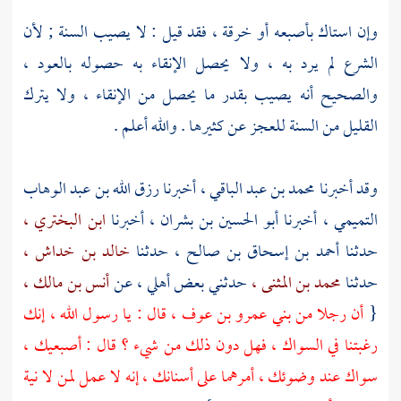
وإن استاك بأصبعه أو خرقة ، فقد قيل : لا يصيب السنة ; لأن
الشرع لم يرد به ، ولا يحصل الإنقاء به حصوله بالعود ،
والصحيح أنه يصيب بقدر ما يحصل من الإنقاء ، ولا يترك
القليل من السنة للعجز عن كثيرها . والله أعلم .
وقد أخبرنا
محمد بن عبد الباقي ،
أخبرنا
رزق الله بن عبد الوهاب
التميمي ،
أخبرنا
أبو الحسين بن بشران ،
أخبرنا
ابن البختري ،
حدثنا
أحمد بن إسحاق بن صالح
، حدثنا
خالد بن خداش ،
حدثنا
محمد بن المثنى ،
حدثني بعض أهلي ، عن
أنس بن مالك ،
{
أن رجلا من
بني عمرو بن عوف ،
قال : يا رسول الله ، إنك
رغبتنا في السواك ، فهل دون ذلك من شيء ؟ قال : أصبعيك ،
سواك عند وضوئك ، أمرهما على أسنانك ، إنه لا عمل لمن لا نية