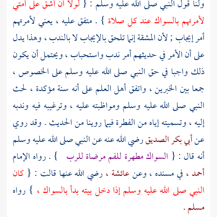
ولنا قول النبي صلى الله عليه وسلم : {
لولا أن أشق على أمتي
لأمرتهم بالسواك عند كل صلاة
} . متفق عليه ، يعني لأمرتهم
أمر إيجاب ; لأن المشقة إنما تلحق بالإيجاب لا بالندب ، وهذا يدل
على أن الأمر في حديثهم أمر ندب واستحباب ، ويحتمل أن يكون
ذلك واجبا في حق النبي صلى الله عليه وسلم على الخصوص ،
جمعا بين الخبرين ، واتفق أهل العلم على أنه سنة مؤكدة ، لحث
النبي صلى الله عليه وسلم ومواظبته عليه ، وترغيبه فيه وندبه
إليه ، وتسميته إياه من الفطرة فيما روينا من الحديث . وقد روي
عن
أبي بكر الصديق
رضي الله عنه عن النبي صلى الله عليه وسلم
أنه قال : {
السواك مطهرة للفم مرضاة للرب
} . رواه الإمام
أحمد ،
في مسنده ، وعن
عائشة ،
رضي الله عنها قالت : {
كان
النبي صلى الله عليه وسلم إذا دخل بيته بدأ بالسواك ،
} رواه
مسلم .