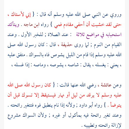
وروي عن النبي صلى الله عليه وسلم أنه قال : {
إني لأستاك ،
حتى لقد خشيت أن أحفي مقادم فمي
} رواه
ابن ماجه
.
ويتأكد
استحبابه في مواضع ثلاثة
: عند الصلاة ; للخبر الأول . وعند
القيام من النوم ; لما روى
حذيفة ،
قال : كان رسول الله صلى
الله عليه وسلم إذا قام من الليل يشوص فاه بالسواك . متفق عليه
، يعني : يغسله ، يقال : شاصه ، يشوصه ، وماصه : إذا غسله ،
وعن
عائشة ،
رضي الله عنها قالت : {
كان رسول الله صلى الله
عليه وسلم لا يرقد من ليل أو نهار فيستيقظ إلا تسوك قبل أن
يتوضأ .
} رواه
أبو داود ;
ولأنه إذا نام ينطبق فوه فتتغير رائحته .
وعند تغير رائحة فيه بمأكول أو غيره ; ولأن السواك مشروع
لإزالة رائحته وتطييبه .