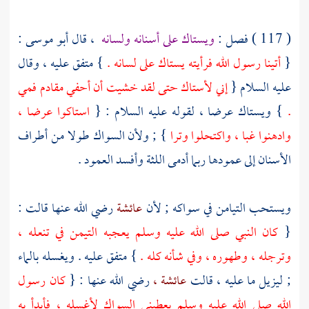
( 117 ) فصل :
ويستاك على أسنانه ولسانه
، قال
أبو موسى :
{
أتينا رسول الله فرأيته يستاك على لسانه .
} متفق عليه ، وقال
عليه السلام {
إني لأستاك حتى لقد خشيت أن أحفي مقادم فمي
.
} ويستاك عرضا ، لقوله عليه السلام : {
استاكوا عرضا ،
وادهنوا غبا ، واكتحلوا وترا
} ; ولأن السواك طولا من أطراف
الأسنان إلى عمودها ربما أدمى اللثة وأفسد العمود .
ويستحب التيامن في سواكه ; لأن
عائشة
رضي الله عنها قالت :
{
كان النبي صلى الله عليه وسلم يعجبه التيمن في تنعله ،
وترجله ، وطهوره ، وفي شأنه كله .
} متفق عليه . ويغسله بالماء
; ليزيل ما عليه ، قالت
عائشة ،
رضي الله عنها : {
كان رسول
الله صلى الله عليه وسلم يعطيني السواك لأغسله ، فأبدأ به