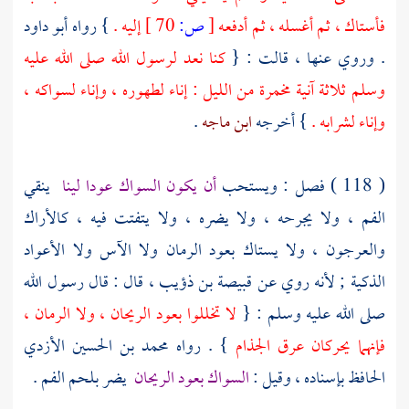
فأستاك ، ثم أغسله ، ثم أدفعه
[
ص:
70 ]
إليه .
} رواه
أبو داود
.
وروي عنها ، قالت : {
كنا نعد لرسول الله صلى الله عليه
وسلم ثلاثة آنية مخمرة من الليل : إناء لطهوره ، وإناء لسواكه ،
وإناء لشرابه .
} أخرجه
ابن ماجه
.
( 118 ) فصل : ويستحب
أن يكون السواك عودا لينا
ينقي
الفم ، ولا يجرحه ، ولا يضره ، ولا يتفتت فيه ، كالأراك
والعرجون ، ولا يستاك بعود الرمان ولا الآس ولا الأعواد
الذكية ; لأنه روي عن
قبيصة بن ذؤيب
، قال : قال رسول الله
صلى الله عليه وسلم : {
لا تخللوا بعود الريحان ، ولا الرمان ،
فإنهما يحركان عرق الجذام
} . رواه
محمد بن الحسين الأزدي
الحافظ بإسناده ، وقيل :
السواك بعود الريحان
يضر بلحم الفم .