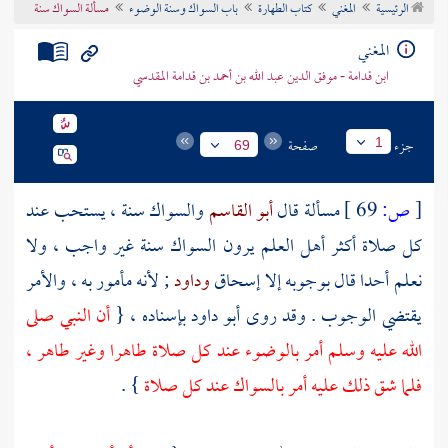
الرئيسية
المغني
كتاب الطهارة
باب السواك وسنة الوضوء
مسألة السواك سنة
تراجم الأعلام
المغني
ابن قدامة - موفق الدين عبد الله بن أحمد بن قدامة المقدسي
جزء
صفحة
1
69
[
ص:
69 ]
مسألة قال
أبو القاسم
والسواك سنة ، يستحب عند
كل صلاة أكثر أهل العلم يرون السواك سنة غير واجب ، ولا
نعلم أحدا قال بوجوبه إلا
إسحاق
وداود
; لأنه مأمور به ، والأمر
يقتضي الوجوب . وقد روى
أبو داود
بإسناده ، {
أن النبي صلى
الله عليه وسلم أمر بالوضوء عند كل صلاة طاهرا وغير طاهر ،
فلما شق ذلك عليه أمر بالسواك عند كل صلاة
} .