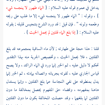
يدخل في عموم قوله عليه السلام : {
الماء طهور لا ينجسه شيء
} ، وقوله : " الماء طهور لا ينجسه شيء إلا ما غلب على ريحه
وطعمه ولونه " . فإن قيل : قد ورد الشرع بتنجيس قليله ; بقوله
عليه السلام : {
إذا بلغ الماء قلتين لم يحمل الخبث
} .
قلنا : هذا حجة على طهارته ; لأن ماء الساقية بمجموعه قد بلغ
القلتين ، فلا يحمل الخبث ، وتخصيص الجرية منه بهذا التقدير
تحكم لا دليل عليه ، ثم الخبر إنما ورد في الماء الراكد ، ولا يصح
قياس الجاري عليه ، لقوته بجريانه واتصاله بمادته ، ثم الخبر إنما
يدل بمنطوقه على نفي النجاسة عما بلغ القلتين ، وإنما يستدل
هاهنا بمفهومه ، وقضاء حق المفهوم يحصل بمخالفة ما دون
القلتين لما بلغهما ، وقد حصلت المخالفة بكون ما دون القلتين