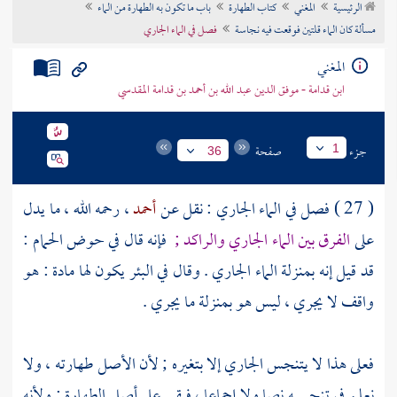
الرئيسية
المغني
كتاب الطهارة
باب ما تكون به الطهارة من الماء
تراجم الأعلام
مسألة كان الماء قلتين فوقعت فيه نجاسة
فصل في الماء الجاري
المغني
ابن قدامة - موفق الدين عبد الله بن أحمد بن قدامة المقدسي
جزء
صفحة
1
36
( 27 ) فصل في الماء الجاري : نقل عن
أحمد
، رحمه الله ، ما يدل
على
الفرق بين الماء الجاري والراكد ;
فإنه قال في حوض الحمام :
قد قيل إنه بمنزلة الماء الجاري . وقال في البئر يكون لها مادة : هو
واقف لا يجري ، ليس هو بمنزلة ما يجري .
فعلى هذا لا يتنجس الجاري إلا بتغيره ; لأن الأصل طهارته ، ولا
نعلم في تنجيسه نصا ولا إجماعا ، فبقي على أصل الطهارة ; ولأنه