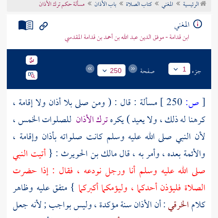
الرئيسية
المغني
كتاب الصلاة
باب الأذان
مسألة حكم ترك الأذان
تراجم الأعلام
المغني
ابن قدامة - موفق الدين عبد الله بن أحمد بن قدامة المقدسي
جزء
صفحة
1
250
[
ص:
250 ]
مسألة : قال : ( ومن صلى بلا أذان ولا إقامة ،
كرهنا له ذلك ، ولا يعيد ) يكره
ترك الأذان
للصلوات الخمس ،
لأن النبي صلى الله عليه وسلم كانت صلواته بأذان وإقامة ،
والأئمة بعده ، وأمر به ، قال
مالك بن الحويرث
: {
أتيت النبي
صلى الله عليه وسلم أنا ورجل نودعه ، فقال : إذا حضرت
الصلاة فليؤذن أحدكما ، وليؤمكما أكبركما
} متفق عليه وظاهر
كلام
الخرقي
: أن الأذان سنة مؤكدة ، وليس بواجب ; لأنه جعل