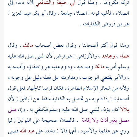
تركه مكروها . وهذا قول
أبي حنيفة
والشافعي
لأنه دعاء إلى
الصلاة ، فأشبه قوله : الصلاة جامعة . وقال
أبو بكر عبد العزيز
:
هو من فروض الكفايات .
وهذا قول أكثر أصحابنا ، وقول بعض أصحاب
مالك
. وقال
عطاء
،
ومجاهد
،
والأوزاعي
: هو فرض لأن النبي صلى الله عليه
وسلم أمر به
مالكا
وصاحبه ، وداوم عليه هو وخلفاؤه وأصحابه
، والأمر يقتضي الوجوب ، ومداومته على فعله دليل على وجوبه ،
ولأنه من شعائر الإسلام الظاهرة ، فكان فرضا كالجهاد فعلى قول
أصحابنا ; إذا قام به من تحصل به الكفاية سقط عن الباقين ; لأن
بلالا
كان يؤذن للنبي صلى الله عليه وسلم فيكتفي به . وإن
صلى
مصل بغير أذان ولا إقامة
، فالصلاة صحيحة على القولين ; لما
روي عن
علقمة
والأسود
، أنهما قالا : دخلنا على
عبد الله
فصلى