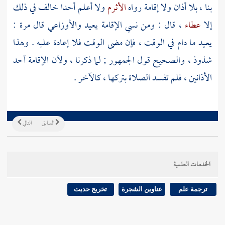
بنا ، بلا أذان ولا إقامة رواه
الأثرم
ولا أعلم أحدا خالف في ذلك
إلا
عطاء
، قال : ومن نسي الإقامة يعيد
والأوزاعي
قال مرة :
يعيد ما دام في الوقت ، فإن مضى الوقت فلا إعادة عليه . وهذا
شذوذ ، والصحيح قول الجمهور ; لما ذكرنا ، ولأن الإقامة أحد
الأذانين ، فلم تفسد الصلاة بتركها ، كالآخر .
السابق
التالي
الخدمات العلمية
ترجمة علم
عناوين الشجرة
تخريج حديث