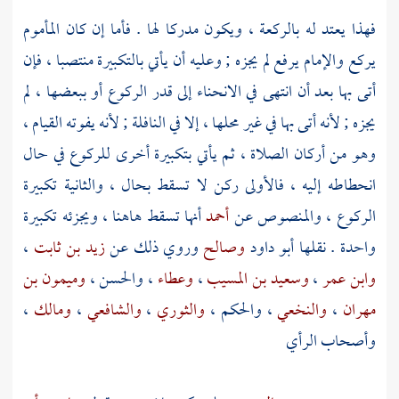
فهذا يعتد له بالركعة ، ويكون مدركا لها . فأما إن كان المأموم
يركع والإمام يرفع لم يجزه ; وعليه أن يأتي بالتكبيرة منتصبا ، فإن
أتى بها بعد أن انتهى في الانحناء إلى قدر الركوع أو ببعضها ، لم
يجزه ; لأنه أتى بها في غير محلها ، إلا في النافلة ; لأنه يفوته القيام ،
وهو من أركان الصلاة ، ثم يأتي بتكبيرة أخرى للركوع في حال
انحطاطه إليه ، فالأولى ركن لا تسقط بحال ، والثانية تكبيرة
الركوع ، والمنصوص عن
أحمد
أنها تسقط هاهنا ، ويجزئه تكبيرة
واحدة . نقلها
أبو داود
وصالح
وروي ذلك عن
زيد بن ثابت
،
وابن عمر
،
وسعيد بن المسيب
،
وعطاء
،
والحسن
،
وميمون بن
مهران
،
والنخعي
،
والحكم
،
والثوري
،
والشافعي
،
ومالك
،
وأصحاب الرأي