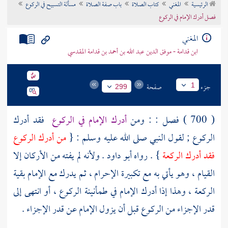
الرئيسية
المغني
كتاب الصلاة
باب صفة الصلاة
مسألة التسبيح في الركوع
تراجم الأعلام
فصل أدرك الإمام في الركوع
المغني
ابن قدامة - موفق الدين عبد الله بن أحمد بن قدامة المقدسي
جزء
صفحة
1
299
( 700 ) فصل : : ومن
أدرك الإمام في الركوع
فقد أدرك
الركوع ; لقول النبي صلى الله عليه وسلم : {
من أدرك الركوع
فقد أدرك الركعة
} . رواه
أبو داود
. ولأنه لم يفته من الأركان إلا
القيام ، وهو يأتي به مع تكبيرة الإحرام ، ثم يدرك مع الإمام بقية
الركعة ، وهذا إذا أدرك الإمام في طمأنينة الركوع ، أو انتهى إلى
قدر الإجزاء من الركوع قبل أن يزول الإمام عن قدر الإجزاء .