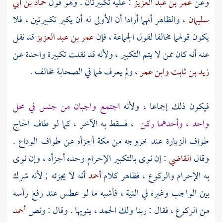
وعن
عمر بن عبد العزيز
: عليه تكبيرتان . وهو قول
حماد بن أبي
سليمان
، والظاهر أنهما أرادا أن الأولى له أن يكبر تكبيرتين ، فلا
يكون قولهما مخالفا لقول الجماعة ، فإن
عمر بن عبد العزيز
قد نقل
عنه أنه كان ممن لا يتم التكبير ، ولأنه قد نقلت تكبيرة واحدة عن
زيد بن ثابت
وابن عمر
، ولم يعرف لهما في الصحابة مخالف .
فيكون ذلك إجماعا ، ولأنه
اجتمع واجبان من جنس في محل
واحد ، وأحدهما ركن
، فسقط به الآخر ، كما لو طاف الحاج
طواف الزيارة عند خروجه من
مكة
أجزأه عن طواف الوداع .
وقال
القاضي
: إن نوى بالتكبير الإحرام وحده أجزأه ، وإن نوى
به الإحرام والركوع ، فظاهر كلام
أحمد
أنه لا يجزئه ; لأنه شرك
بين الواجب وغيره في النية ، فأشبه ما لو عطس عند رفع رأسه
من الركوع ، فقال : ربنا ولك الحمد ، ينويها . وقال : ونص
أحمد