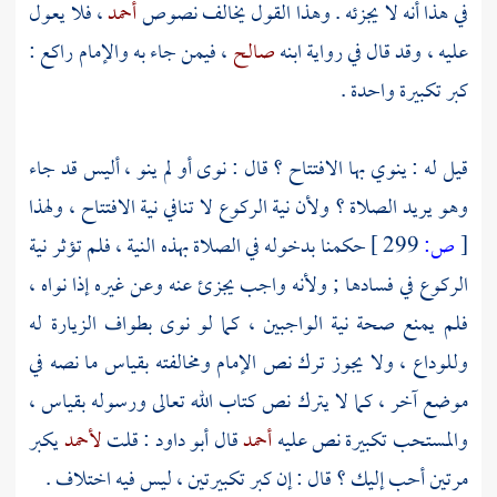
في هذا أنه لا يجزئه . وهذا القول يخالف نصوص
أحمد
، فلا يعول
عليه ، وقد قال في رواية ابنه
صالح
، فيمن جاء به والإمام راكع :
كبر تكبيرة واحدة .
قيل له : ينوي بها الافتتاح ؟ قال : نوى أو لم ينو ، أليس قد جاء
وهو يريد الصلاة ؟ ولأن نية الركوع لا تنافي نية الافتتاح ، ولهذا
[
ص:
299 ]
حكمنا بدخوله في الصلاة بهذه النية ، فلم تؤثر نية
الركوع في فسادها ; ولأنه واجب يجزئ عنه وعن غيره إذا نواه ،
فلم يمنع صحة نية الواجبين ، كما لو نوى بطواف الزيارة له
وللوداع ، ولا يجوز ترك نص الإمام ومخالفته بقياس ما نصه في
موضع آخر ، كما لا يترك نص كتاب الله تعالى ورسوله بقياس ،
والمستحب تكبيرة نص عليه
أحمد
قال
أبو داود
: قلت
لأحمد
يكبر
مرتين أحب إليك ؟ قال : إن كبر تكبيرتين ، ليس فيه اختلاف .