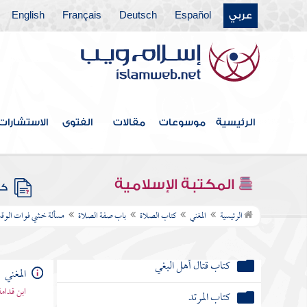
كتاب الظهار
عربي
Español
Deutsch
Français
English
كتاب اللعان
كتاب العدد
كتاب الرضاع
الرئيسية
موسوعات
مقالات
الفتوى
الاستشارات
كتاب النفقات
باب الحال التي تجب فيها النفقة على الزوج
المكتبة الإسلامية
كتب
كتاب الجراح
الرئيسية
المغني
كتاب الصلاة
باب صفة الصلاة
مسألة خشي فوات الوقت 
كتاب الديات
كتاب قتال أهل البغي
المغني
ابن قدامة
كتاب المرتد