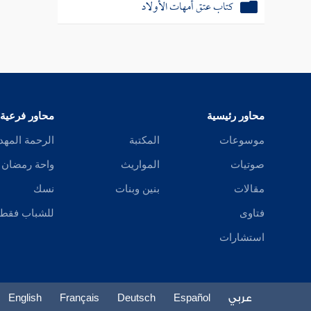
كتاب عتق أمهات الأولاد
محاور رئيسية
محاور فرعية
موسوعات
المكتبة
الرحمة المهد
صوتيات
المواريث
واحة رمضان
مقالات
بنين وبنات
نسك
فتاوى
للشباب فقط
استشارات
عربي
Español
Deutsch
Français
English