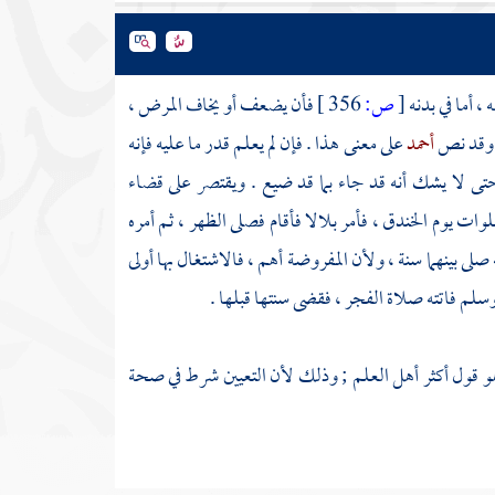
 ، أما في بدنه
[
ص:
356 ]
فأن يضعف أو يخاف المرض ،
. وقد نص
أحمد
على معنى هذا . فإن لم يعلم قدر ما عليه فإنه
حتى لا يشك أنه قد جاء بما قد ضيع . ويقتصر على قضاء
صلوات يوم
الخندق
، فأمر بلالا فأقام فصلى الظهر ، ثم أمره
 صلى بينهما سنة ، ولأن المفروضة أهم ، فالاشتغال بها أولى
وسلم فاتته صلاة الفجر ، فقضى سنتها قبلها .
و قول أكثر أهل العلم ; وذلك لأن التعيين شرط في صحة