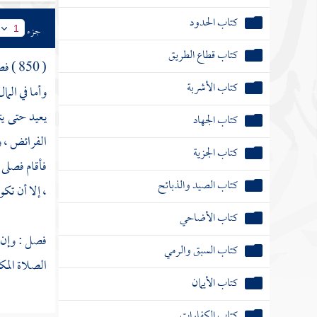
كتاب الحدود
جزء
1
كتاب قطاع الطريق
( 850 ) فصل
كتاب الأشربة
وأما في الم
يعيد حتى يت
كتاب الجهاد
الفرائض ، و
كتاب الجزية
فأقام فصلى ا
كتاب الصيد والذبائح
، إلا أن تك
كتاب الأضاحي
فصل : وإن ن
كتاب السبق والرمي
الصلاة المك
كتاب الأيمان
كتاب الكفارات