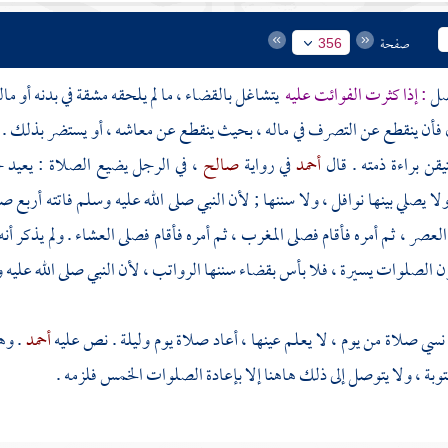
صفحة
356
: إذا كثرت الفوائت عليه
يتشاغل بالقضاء ، ما لم يلحقه مشقة في بدنه أو ماله
ال فأن ينقطع عن التصرف في ماله ، بحيث ينقطع عن معاشه ، أو يستضر بذلك 
يقن براءة ذمته . قال
أحمد
في رواية
صالح
، في الرجل يضيع الصلاة : يعيد 
لا يصلي بينها نوافل ، ولا سننها ; لأن النبي صلى الله عليه وسلم فاتته أربع 
لعصر ، ثم أمره فأقام فصلى المغرب ، ثم أمره فأقام فصلى العشاء . ولم يذكر أنه
ون الصلوات يسيرة ، فلا بأس بقضاء سننها الرواتب ، لأن النبي صلى الله عليه 
سي صلاة من يوم ، لا يعلم عينها ، أعاد صلاة يوم وليلة . نص عليه
أحمد
. وه
توبة ، ولا يتوصل إلى ذلك هاهنا إلا بإعادة الصلوات الخمس فلزمه .