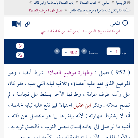
الرئيسية
المغني
كتاب الصلاة
باب الصلاة بالنجاسة وغير ذلك
تراجم الأعلام
مسألة إذا لم تكن ثيابه طاهرة وموضع صلاته طاهرا
فصل طهارة موضع الصلاة
المغني
ابن قدامة - موفق الدين عبد الله بن أحمد بن قدامة المقدسي
جزء
صفحة
1
402
( 952 ) فصل :
وطهارة موضع الصلاة
شرط أيضا ، وهو
الموضع الذي تقع عليه أعضاؤه وتلاقيه ثيابه التي عليه ، فلو كان
على رأسه طرف عمامة ، وطرفها الآخر يسقط على نجاسة ، لم
تصح صلاته . وذكر
ابن عقيل
احتمالا فيما تقع عليه ثيابه خاصة ،
أنه لا يشترط طهارته ; لأنه يباشرها بما هو منفصل عن ذاته ،
أشبه ما لو صلى إلى جانبه إنسان نجس الثوب ، فالتصق ثوبه به .
والأول المذهب لأن سترته تابعة له ، فهي كأعضاء سجوده .