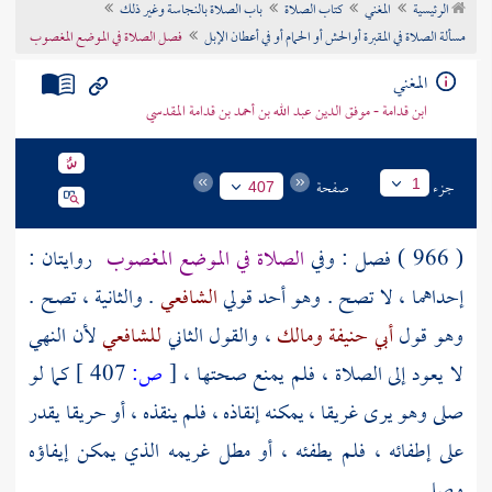
الرئيسية
المغني
كتاب الصلاة
باب الصلاة بالنجاسة وغير ذلك
تراجم الأعلام
مسألة الصلاة في المقبرة أوالحش أو الحمام أو في أعطان الإبل
فصل الصلاة في الموضع المغصوب
المغني
ابن قدامة - موفق الدين عبد الله بن أحمد بن قدامة المقدسي
جزء
صفحة
1
407
( 966 ) فصل : وفي
الصلاة في الموضع المغصوب
روايتان :
إحداهما ، لا تصح . وهو أحد قولي
الشافعي
. والثانية ، تصح .
وهو قول
أبي حنيفة
ومالك
، والقول الثاني
للشافعي
لأن النهي
لا يعود إلى الصلاة ، فلم يمنع صحتها ،
[
ص:
407 ]
كما لو
صلى وهو يرى غريقا ، يمكنه إنقاذه ، فلم ينقذه ، أو حريقا يقدر
على إطفائه ، فلم يطفئه ، أو مطل غريمه الذي يمكن إيفاؤه
وصلى .