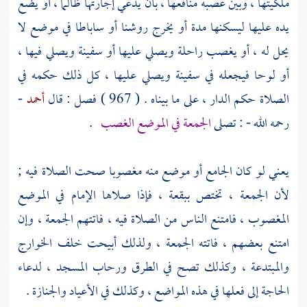
ملكيتها ، وبين غصبه منافعها ، بأن يدعي إجارتها ظالما ، أو يضع
يده عليها ليسكنها مدة أو يخرج روشنا أو ساباطا في موضع لا
يحل له ، أو يغصب راحلة ويصلي عليها أو سفينة ويصلي فيها ،
أو لوحا فيجعله في سفينة ويصلي عليها ، كل ذلك حكمه في
الصلاة حكم الدار ، على ما بيناه . ( 967 ) فصل : قال
أحمد
-
رحمه الله - : تصلى
الجمعة في الموضع الغصب
.
يعني لو كان الجامع أو موضع منه مغصوبا صحت الصلاة فيه ;
لأن الجمعة ، تختص ببقعة ، فإذا صلاها الإمام في الموضع
المغصوب ، فامتنع الناس من الصلاة فيه ، فاتتهم الجمعة ، وإن
امتنع بعضهم ، فاتته الجمعة ، ولذلك أبيحت خلف
الخوارج
والمبتدعة ، وكذلك تصح في الطرق ورحاب المسجد ، لدعاء
الحاجة إلى فعلها في هذه المواضع ، وكذلك في الأعياد والجنازة .