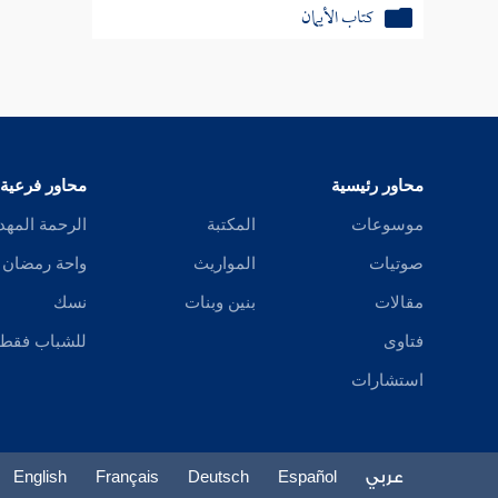
كتاب الأيمان
كتاب القرض
كتاب الرهن
كتاب الحوالة
محاور رئيسية
محاور فرعية
كتاب الكفالة
موسوعات
المكتبة
الرحمة المهد
صوتيات
المواريث
واحة رمضان
كتاب الشركة
مقالات
بنين وبنات
نسك
كتاب القسمة
فتاوى
للشباب فقط
كتاب الاستحقاق والغصب والجنايات على
استشارات
الأموال
كتاب الصلح
عربي
Español
Deutsch
Français
English