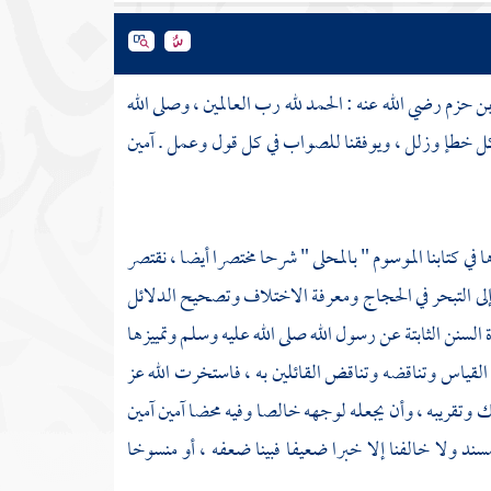
بن حزم
رضي الله عنه : الحمد لله رب العالمين ، وصلى الله
ن كل خطإ وزلل ، ويوفقنا للصواب في كل قول وعمل . آمين
ا في كتابنا الموسوم " بالمحلى " شرحا مختصرا أيضا ، نقتصر
ه إلى التبحر في الحجاج ومعرفة الاختلاف وتصحيح الدلائل
 السنن الثابتة عن رسول الله صلى الله عليه وسلم وتمييزها
د القياس وتناقضه وتناقض القائلين به ، فاستخرت الله عز
لك وتقريبه ، وأن يجعله لوجهه خالصا وفيه محضا آمين آمين
مسند ولا خالفنا إلا خبرا ضعيفا فبينا ضعفه ، أو منسوخا