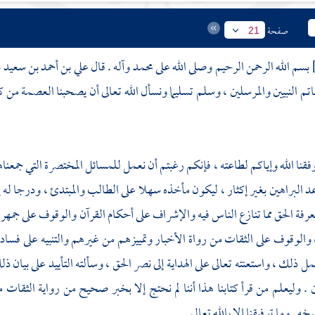
صفحة
21
بسم الله الرحمن الرحيم وصلى الله على
محمد
وآله . قال
علي بن أحمد بن سعيد 
تم النبيين والمرسلين ، وسلم تسليما ونسأل الله تعالى أن يصحبنا العصمة م
وفقنا الله وإياكم لطاعته ، فإنكم رغبتم أن نعمل للمسائل المختصرة التي جمعناه
عد البراهين بغير إكثار ، ليكون مأخذه سهلا على الطالب والمبتدئ ، ودرجا ل
معرفة الحق مما تنازع الناس فيه والإشراف على أحكام القرآن والوقوف على جمهرة
، والوقوف على الثقات من رواة الأخبار وتمييزهم من غيرهم والتنبيه على فسا
 ذلك ، واستعنته تعالى على الهداية إلى نصر الحق ، وسألته التأييد على بيان ذ
 . وليعلم من قرأ كتابنا هذا أننا لم نحتج إلا بخبر صحيح من رواية الثقات 
 . وما توفيقنا إلا بالله تعالى .