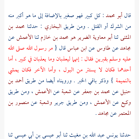
قال
أبو محمد
: كل كبير فهو صغير بالإضافة إلى ما هو أكبر منه
من الشرك أو القتل . ومن طريق
البخاري
: حدثنا
محمد بن
المثنى
ثنا
أبو معاوية الضرير هو محمد بن خازم
ثنا
الأعمش
عن
مجاهد
عن
طاوس
عن
ابن عباس
قال {
مر رسول الله صلى الله
عليه وسلم بقبرين فقال : إنهما ليعذبان وما يعذبان في كبير ، أما
أحدهما فكان لا يستتر من البول ، وأما الآخر فكان يمشي
بالنميمة
} وذكر باقي الخبر . ورويناه أيضا من طريق
أحمد بن
حنبل
عن
محمد بن جعفر
عن
شعبة
عن
الأعمش
، ومن طريق
وكيع
عن
الأعمش
، ومن طريق
جرير
وشعبة
عن
منصور بن
المعتمر
عن
مجاهد
.
حدثنا
يونس عبد الله بن مغيث
ثنا
أبو عيسى بن أبي عيسى
ثنا