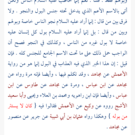
وبولهم فقط . قلنا : نعم إنما خاطب عليه السلام الناس ولكن
أتى بالاسم الأعم الذي يدخل تحته جنس البول والنجو . ولا
فرق بين من قال : إنما أراد عليه السلام نجو الناس خاصة وبولهم
وبين من قال : بل إنما أراد عليه السلام بول كل إنسان عليه
خاصة لا بول غيره من الناس ، وكذلك في النجو فصح أن
الواجب حمل ذلك على ما تحت الاسم الجامع للجنس كله . فإن
قيل : إن هذا الخبر الذي فيه العذاب في البول إنما هو من رواية
الأعمش
عن
مجاهد
، وقد تكلم فيها ، وأيضا فإنه مرة رواه عن
مجاهد
عن
ابن عباس
، ومرة عن
مجاهد
عن
طاوس
عن
ابن
عباس
، وأيضا فإن
ابن راهويه
ومحمد بن العلاء
ويحيى
وأبا سعيد
الأشج
رووه عن
وكيع
عن
الأعمش
فقالوا فيه {
كان لا يستتر
من بوله
} وهكذا رواه
عثمان بن أبي شيبة
عن
جرير
عن
منصور
عن
مجاهد
.