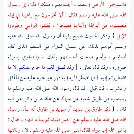
فاستوخموا الأرض وسقمت أجسامهم ، فشكوا ذلك إلى رسول
الله صلى الله عليه وسلم فقال : ألا تخرجون مع راعينا في إبله
فتصيبون من أبوالها وألبانها فصحوا ، فقتلوا الراعي وطردوا
الإبل
} وذكر الحديث فصح يقينا أن رسول الله صلى الله عليه
وسلم أمرهم بذلك على سبيل الدواء من السقم الذي كان
أصابهم ، وأنهم صحت أجسامهم بذلك ، والتداوي بمنزلة
ضرورة ، وقد قال تعالى : {
وقد فصل لكم ما حرم عليكم إلا ما
اضطررتم إليه
} فما اضطر المرء إليه فهو غير محرم عليه من المأكل
والمشرب ، فإن قيل : قد قال رسول الله صلى الله عليه وسلم ما
رويتموه من طريق
شعبة
عن
سماك
عن
علقمة بن وائل
عن أبيه
قال : {
ذكر
طارق بن سويد
أو
سويد بن طارق
أنه سأل رسول
الله صلى الله عليه وسلم عن الخمر فنهاه ثم سأله فنهاه ، فقال :
يا نبي الله إنها دواء فقال النبي صلى الله عليه وسلم : لا ، ولكنها