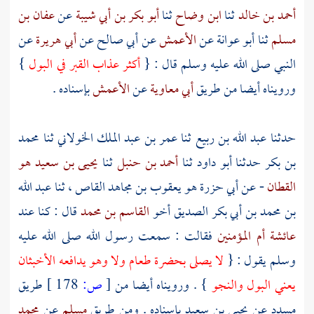
أحمد بن خالد
ثنا
ابن وضاح
ثنا
أبو بكر بن أبي شيبة
عن
عفان بن
مسلم
ثنا
أبو عوانة
عن
الأعمش
عن
أبي صالح
عن
أبي هريرة
عن
النبي صلى الله عليه وسلم قال : {
أكثر عذاب القبر في البول
}
ورويناه أيضا من طريق
أبي معاوية
عن
الأعمش
بإسناده .
حدثنا
عبد الله بن ربيع
ثنا
عمر بن عبد الملك الخولاني
ثنا
محمد
بن بكر
حدثنا
أبو داود
ثنا
أحمد بن حنبل
ثنا
يحيى بن سعيد هو
القطان
- عن
أبي حزرة هو يعقوب بن مجاهد القاص
، ثنا
عبد الله
بن محمد بن أبي بكر الصديق
أخو
القاسم بن محمد
قال : كنا عند
عائشة أم المؤمنين
فقالت : سمعت رسول الله صلى الله عليه
وسلم يقول : {
لا يصلى بحضرة طعام ولا وهو يدافعه الأخبثان
يعني البول والنجو
} . ورويناه أيضا من
[
ص:
178 ]
طريق
مسدد عن يحيى بن سعيد بإسناده . ومن طريق
مسلم
عن
محمد