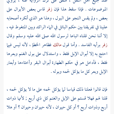
عند جميع أهل النقل ، متفق على ترك الرواية عنه ، يروي
الموضوعات . فإذا سقط هذا فإن
زفر
قاس بعض الأبوال على
بعض ، ولم يقس النجو على البول ، وهذا هو الذي أنكره أصحابه
علينا في تفريقنا بين حكم البائل في الماء الراكد وبين المتغوط فيه ،
إلا أننا نحن قلناه اتباعا لرسول الله صلى الله عليه وسلم وقال
زفر
برأيه الفاسد . وأما قول
مالك
فظاهر الخطإ ، لأنه ليس فيما
احتج به إلا أبوال الإبل فقط ، واستدلال على بول الغنم وبعرها
فقط ، فأدخل هو في حكم الطهارة أبوال البقر وأخثاءها وأبعار
الإبل وبعر كل ما يؤكل لحمه وبوله .
فإن قالوا فعلنا ذلك قياسا لما يؤكل لحمه على ما لا يؤكل لحمه ،
قلنا لهم فهلا قستم على الإبل والغنم كل ذي أربع ; لأنها ذوات
أربع وذوات أربع ؟ أو كل حيوان ، لأنه حيوان وحيوان ؟ أو هلا