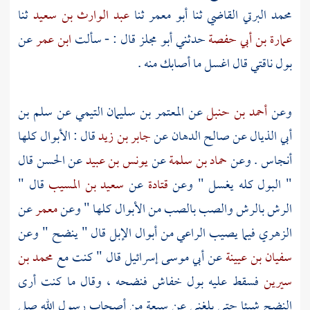
محمد البرتي القاضي
ثنا
أبو معمر
ثنا
عبد الوارث بن سعيد
ثنا
عمارة بن أبي حفصة
حدثني
أبو مجلز
قال : - سألت
ابن عمر
عن
بول ناقتي قال اغسل ما أصابك منه .
وعن
أحمد بن حنبل
عن
المعتمر بن سليمان التيمي
عن
سلم بن
أبي الذيال
عن
صالح الدهان
عن
جابر بن زيد
قال : الأبوال كلها
أنجاس . وعن
حماد بن سلمة
عن
يونس بن عبيد
عن
الحسن
قال
" البول كله يغسل " وعن
قتادة
عن
سعيد بن المسيب
قال "
الرش بالرش والصب بالصب من الأبوال كلها " وعن
معمر
عن
الزهري
فيما يصيب الراعي من أبوال الإبل قال " ينضح " وعن
سفيان بن عيينة
عن
أبي موسى إسرائيل
قال " كنت مع
محمد بن
سيرين
فسقط عليه بول خفاش فنضحه ، وقال ما كنت أرى
النضح شيئا حتى بلغني عن سبعة من أصحاب رسول الله صلى