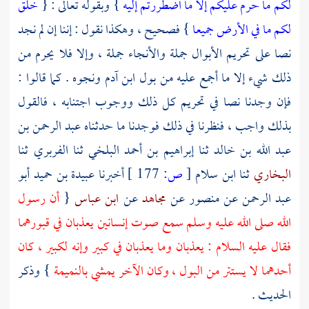
لكم ما حرم عليكم إلا ما اضطررتم إليه
} وبقوله تعالى : {
خلق
لكم ما في الأرض جميعا
} فصحيح ، وهكذا نقول : إننا إن لم نجد
نصا على تحريم الأبوال جملة والأنجاء جملة ، وإلا فلا يحرم من
ذلك شيء إلا ما أجمع عليه من بول ابن آدم ونجوه . كما قالوا :
فإن وجدنا نصا في تحريم كل ذلك ووجوب اجتنابه ، فالقول
بذلك واجب ، فنظرنا في ذلك فوجدنا ما حدثناه
عبد الرحمن بن
عبد الله بن خالد
ثنا
إبراهيم بن أحمد البلخي
ثنا
الفربري
ثنا
البخاري
ثنا
ابن سلام
[
ص:
177 ]
أخبرنا
عبيدة بن حميد أبو
عبد الرحمن
عن
منصور
عن
مجاهد
عن
ابن عباس
{
أن رسول
الله صلى الله عليه وسلم سمع صوت إنسانين يعذبان في قبورهما
فقال عليه السلام : يعذبان وما يعذبان في كبير وإنه لكبير ، كان
أحدهما لا يستتر من البول ، وكان الآخر يمشي بالنميمة
} وذكر
الحديث .