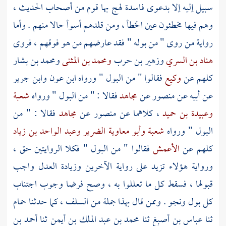
سبيل إليه إلا بدعوى فاسدة لهج بها قوم من أصحاب الحديث ،
وهم فيها مخطئون عين الخطأ ، ومن قلدهم أسوأ حالا منهم . وأما
رواية من روى " من بوله " فقد عارضهم من هو فوقهم ، فروى
هناد بن السري
وزهير بن حرب
ومحمد بن المثنى
ومحمد بن بشار
كلهم عن
وكيع
فقالوا " من البول " ورواه
ابن عون
وابن جرير
عن أبيه عن
منصور
عن
مجاهد
فقالا : " من البول " ورواه
شعبة
وعبيدة بن حميد
، كلاهما عن
منصور
عن
مجاهد
فقالا : " من
البول " ورواه
شعبة
وأبو معاوية الضرير
وعبد الواحد بن زياد
كلهم عن
الأعمش
فقالوا " من البول " فكلا الروايتين حق ،
ورواية هؤلاء تزيد على رواية الآخرين وزيادة العدل واجب
قبولها ، فسقط كل ما تعللوا به ، وصح فرضا وجوب اجتناب
كل بول ونجو . وممن قال بهذا جملة من السلف ، كما حدثنا
حمام
ثنا
عباس بن أصبغ
ثنا
محمد بن عبد الملك بن أيمن
ثنا
أحمد بن