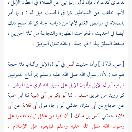
بدعوى كدعواه . فإن قال : إنما نهى عن الصلاة في أعطان الإبل ،
لأنها خلقت من الشياطين كما في الحديث قيل له : وإنما أمر
بالصلاة في مرابض الغنم لأنها من دواب الجنة كما قد صح ذلك
أيضا في الحديث ، فخرجت الطهارة والنجاسة من كلا الخبرين ،
فسقط التعلق بهذا الخبر جملة . وبالله تعالى التوفيق .
[
ص:
175 ]
وأما حديث
أنس
في أبوال الإبل وألبانها فلا حجة
لهم فيه ; لأن رسول الله صلى الله عليه وسلم إنما أباح
للعرنيين
شرب أبوال الإبل وألبان الإبل على سبيل التداوي من المرض
،
كما روينا من طريق
مسلم
: ثنا
أبو بكر بن أبي شيبة
ثنا
ابن علية
عن
حجاج بن أبي عثمان
حدثني
أبو رجاء
مولى
أبي قلابة
عن
أبي
قلابة
حدثني
أنس بن مالك
{
أن نفرا من
عكل
ثمانية قدموا على
رسول الله صلى الله عليه وسلم فبايعوه على الإسلام ،