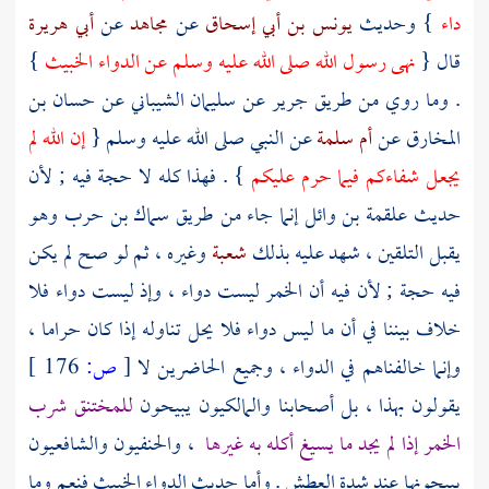
داء
} وحديث
يونس بن أبي إسحاق
عن
مجاهد
عن
أبي هريرة
قال {
نهى رسول الله صلى الله عليه وسلم عن الدواء الخبيث
}
. وما روي من طريق
جرير
عن
سليمان الشيباني
عن
حسان بن
المخارق
عن
أم سلمة
عن النبي صلى الله عليه وسلم {
إن الله لم
يجعل شفاءكم فيما حرم عليكم
} . فهذا كله لا حجة فيه ; لأن
حديث
علقمة بن وائل
إنما جاء من طريق
سماك بن حرب
وهو
يقبل التلقين ، شهد عليه بذلك
شعبة
وغيره ، ثم لو صح لم يكن
فيه حجة ; لأن فيه أن الخمر ليست دواء ، وإذ ليست دواء فلا
خلاف بيننا في أن ما ليس دواء فلا يحل تناوله إذا كان حراما ،
وإنما خالفناهم في الدواء ، وجميع الحاضرين لا
[
ص:
176 ]
يقولون بهذا ، بل أصحابنا والمالكيون يبيحون
للمختنق شرب
الخمر إذا لم يجد ما يسيغ أكله به غيرها
، والحنفيون والشافعيون
يبيحونها عند شدة العطش . وأما حديث الدواء الخبيث فنعم وما