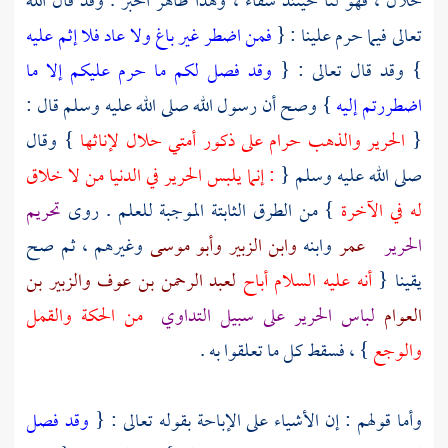
حلال ، فهو لنا حينئذ شفاء ، وهذا ظاهر الخبر . وقد قال الله
تعالى فيما حرم علينا : {
فمن اضطر غير باغ ولا عاد فلا إثم عليه
} وقد قال تعالى : {
وقد فصل لكم ما حرم عليكم إلا ما
اضطررتم إليه
} وصح أن رسول الله صلى الله عليه وسلم قال :
{
الحرير والذهب حرام على ذكور أمتي حلال لإناثها
} وقال
صلى الله عليه وسلم {
: إنما يلبس الحرير في الدنيا من لا خلاق
له في الآخرة
} من الطرق الثابتة الموجبة للعلم . روى
تحريم
الحرير
عمر
وابنه
وابن الزبير
وأبو موسى
وغيرهم ، ثم صح
يقينا {
أنه عليه السلام أباح
لعبد الرحمن بن عوف
والزبير بن
العوام
لباس الحرير على سبيل التداوي
من الحكة والقمل
والوجع
} ، فسقط كل ما تعلقوا به .
وأما قولهم : إن الأشياء على الإباحة بقوله تعالى : {
وقد فصل