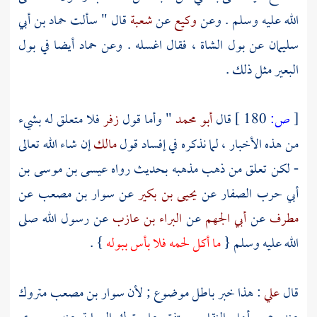
الله عليه وسلم . وعن
وكيع
عن
شعبة
قال " سألت
حماد بن أبي
سليمان
عن بول الشاة ، فقال اغسله . وعن
حماد
أيضا في بول
البعير مثل ذلك .
[
ص:
180 ]
قال
أبو محمد
" وأما قول
زفر
فلا متعلق له بشيء
من هذه الأخبار ، لما نذكره في إفساد قول
مالك
إن شاء الله تعالى
- لكن تعلق من ذهب مذهبه بحديث رواه
عيسى بن موسى بن
أبي حرب الصفار
عن
يحيى بن بكير
عن
سوار بن مصعب
عن
مطرف
عن
أبي الجهم
عن
البراء بن عازب
عن رسول الله صلى
الله عليه وسلم {
ما أكل لحمه فلا بأس ببوله
} .
قال
علي
: هذا خبر باطل موضوع ; لأن
سوار بن مصعب
متروك