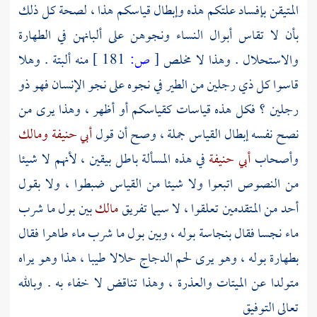
المتيقن بإفساد علتكم هذه وإبطال قياسكم هذا ، لصحة كل ذلك
بأن لا تقاس أبوال النساء ونجوهن على ألبانهن في الطهارة
والاستحلال . وهذا لا مخلص
[
ص:
181 ]
منه ألبتة . وهلا
قاسوا كل ذي رجلين من الطير في نجوه على نجو الإنسان فهو ذو
رجلين ؟ فكل هذه قياسات كقياسكم أو أظهر ، وهذا يرى من
نصح نفسه إبطال القياس جملة ، وصح أن قول
أبي حنيفة
ومالك
وأصحاب
أبي حنيفة
في هذه المسألة باطل بيقين ، لأنهم لا شيئا
من النصوص اتبعوا ولا شيئا من القياس ضبطوا ، ولا بقول
أحد من المتقدمين تعلقوا ، لا سيما تفريق
مالك
بين بول ما شرب
ماء نجسا فقال بنجاسة بوله ، وبين بول ما شرب ماء طاهرا فقال
بطهارة بوله ، وهو يرى لحم الدجاج حلالا طيبا ، هذا وهو يراه
متولدا عن الميتات والعذرة ، وهذا تناقض لا خفاء به . وبالله
تعالى التوفيق