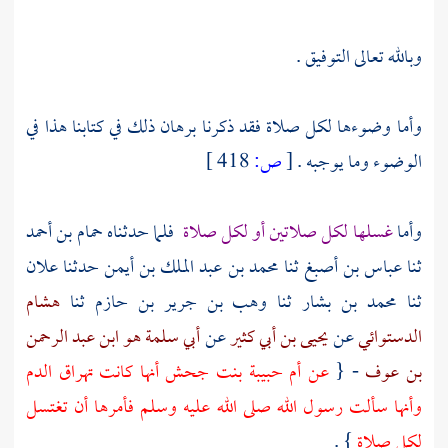
وبالله تعالى التوفيق .
وأما وضوءها لكل صلاة فقد ذكرنا برهان ذلك في كتابنا هذا في
الوضوء وما يوجبه .
[
ص:
418 ]
وأما
غسلها لكل صلاتين أو لكل صلاة
فلما حدثناه
حمام بن أحمد
ثنا
عباس بن أصبغ
ثنا
محمد بن عبد الملك بن أيمن
حدثنا
علان
ثنا
محمد بن بشار
ثنا
وهب بن جرير بن حازم
ثنا
هشام
الدستوائي
عن
يحيى بن أبي كثير
عن
أبي سلمة هو ابن عبد الرحمن
بن عوف
- {
عن
أم حبيبة بنت جحش
أنها كانت تهراق الدم
وأنها سألت رسول الله صلى الله عليه وسلم فأمرها أن تغتسل
لكل صلاة
} .