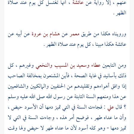
عنهم ، إلا رواية عن
عائشة
، أنها تغتسل كل يوم عند صلاة
الظهر .
ورويناه هكذا من طريق
معمر
عن
هشام بن عروة
عن أبيه عن
عائشة
هكذا مبينا ، كل يوم عند صلاة الظهر .
ومن التابعين
عطاء
وسعيد بن المسيب
والنخعي
وغيرهم ، كل
ذلك بأسانيد في غاية الصحة ، فأين المشنعون بمخالفة الصاحب
إذا وافق أهواءهم وتقليدهم من الحنفيين والمالكيين والشافعيين
عن هذا ومنعهم السنة الثابتة عن رسول الله صلى الله عليه وسلم
؟ قال
علي
: فجاءت السنة في التي تميز دمها أن الأسود حيض ،
وأن ما عداه طهر ، فوضح أمر هذه ، وجاءت السنة في التي لا
تميز دمها - وهو كله أسود لأن ما عداه طهر لا حيض ولها وقت