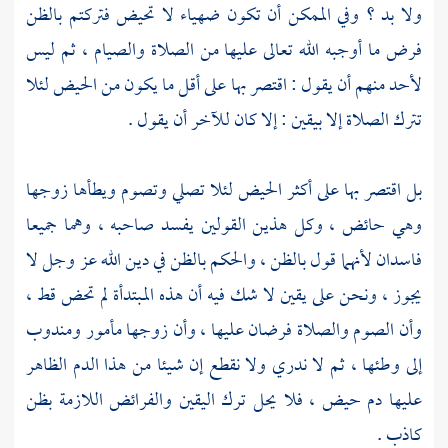
ولا بد ؟ وفي الممكن أن تكون ضهياء لا تحيض فتركتم بالظن
فرض ما أوجبه الله تعالى عليها من الصلاة والصيام ، ثم ليس
لأحد منهم أن يقول : اقتصر بها على أقل ما يكون من الحيض لئلا
تترك الصلاة إلا بيقين : إلا كان للآخر أن يقول .
بل اقتصر بها على أكثر الحيض لئلا تصلي وتصوم ويطأها زوجها
وهي حائض ، وكل هذين القولين يفسد صاحبه ، وهما جميعا
فاسدان لأنهما قول بالظن ، والحكم بالظن في دين الله عز وجل لا
يجوز ، ونحن على يقين لا شك فيه أن هذه المبتدأة لم تحض قط ،
وأن الصوم والصلاة فرضان عليها ، وأن زوجها مأمور ومندوب
إلى وطئها ، ثم لا ندري ولا نقطع إن شيئا من هذا الدم الظاهر
عليها دم حيض ، فلا يحل ترك اليقين والفرائض اللازمة بظن
كاذب .