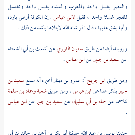
والعصر بغسل واحد والمغرب والعشاء بغسل واحد وتغتسل
للفجر غسلا واحدا ، فقيل
لابن عباس
: إن
الكوفة
أرض باردة
وأنها يشق عليها ، قال : لو شاء الله لابتلاها بأشد من ذلك .
ورويناه أيضا من طريق
سفيان الثوري
عن
أشعث بن أبي الشعثاء
عن
سعيد بن جبير
عن
ابن عباس
.
ومن طريق
ابن جريج
أن
عمرو بن دينار
أخبره أنه سمع
سعيد بن
جبير
يذكر هذا عن
ابن عباس
، ومن طريق
شعبة
وحماد بن سلمة
كلاهما عن
حماد بن أبي سليمان
عن
سعيد بن جبير
عن
ابن عباس
.
حدثنا
يونس بن عبد الله
حدثنا
أبو بكر بن أحمد بن خالد
ثنا أبي