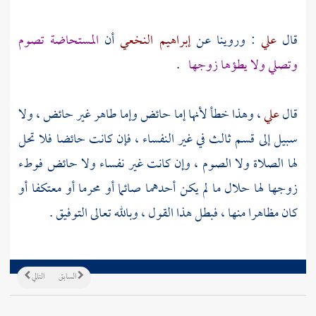
قال
علي
: وروينا عن
إبراهيم النخعي
أن
المستحاضة تصوم
وتصلي ولا يطؤها زوجها
.
قال
علي
، وهذا خطأ لأنها إما حائض وإما طاهر غير حائض ، ولا
سبيل إلى قسم ثالث في غير النفساء ، فإن كانت حائضا فلا تحل
لها الصلاة ولا الصوم ، وإن كانت غير نفساء ولا حائض فوطء
زوجها لها حلال ما لم يكن أحدهما صائما أو محرما أو معتكفا أو
كان مظاهرا منها ، فبطل هذا القول ، وبالله تعالى التوفيق .
السابق
التالي