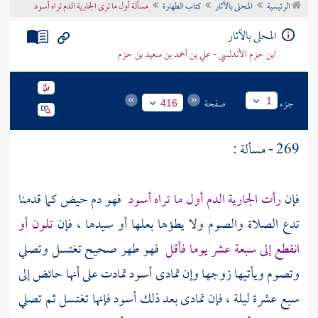
الرئيسية
المحلى بالآثار
كتاب الطهارة
مسألة أول ما ترى الجارية الدم تراه أسود
تراجم الأعلام
المحلى بالآثار
ابن حزم الأندلسي - علي بن أحمد بن سعيد بن حزم
جزء
صفحة
1
416
269 - مسألة :
فإن
رأت الجارية الدم أول ما تراه أسود
فهو دم حيض كما قدمنا
تدع الصلاة والصوم ولا يطؤها بعلها أو سيدها ، فإن
تلون أو
انقطع إلى سبعة عشر يوما فأقل
فهو طهر صحيح تغتسل وتصلي
وتصوم ويأتيها زوجها وإن تمادى أسود تمادت على أنها حائض إلى
سبع عشرة ليلة ، فإن تمادى بعد ذلك أسود فإنها تغتسل ثم تصلي