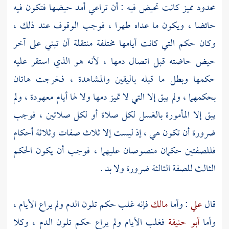
محدود مميز كانت تحيض فيه : أن تراعي أمد حيضها فتكون فيه
حائضا ، ويكون ما عداه طهرا ، فوجب الوقوف عند ذلك ،
وكان حكم التي كانت أيامها مختلفة منتقلة أن تبني على آخر
حيض حاضته قبل اتصال دمها ، لأنه هو الذي استقر عليه
حكمها وبطل ما قبله باليقين والمشاهدة ، فخرجت هاتان
بحكمهما ، ولم يبق إلا التي لا تميز دمها ولا لها أيام معهودة ، ولم
يبق إلا المأمورة بالغسل لكل صلاة أو لكل صلاتين ، فوجب
ضرورة أن تكون هي ، إذ ليست إلا ثلاث صفات وثلاثة أحكام
فللصفتين حكمان منصوصان عليهما ، فوجب أن يكون الحكم
الثالث للصفة الثالثة ضرورة ولا بد .
قال
علي
: وأما
مالك
فإنه غلب حكم تلون الدم ولم يراع الأيام ،
وأما
أبو حنيفة
فغلب الأيام ولم يراع حكم تلون الدم ، وكلا