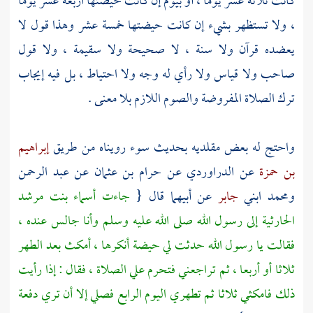
كانت ثلاثة عشر يوما ، أو بيوم إن كانت حيضتها أربعة عشر يوما
، ولا تستظهر بشيء إن كانت حيضتها خمسة عشر وهذا قول لا
يعضده قرآن ولا سنة ، لا صحيحة ولا سقيمة ، ولا قول
صاحب ولا قياس ولا رأي له وجه ولا احتياط ، بل فيه إيجاب
ترك الصلاة المفروضة والصوم اللازم بلا معنى .
واحتج له بعض مقلديه بحديث سوء رويناه من طريق
إبراهيم
بن حمزة
عن
الدراوردي
عن
حرام بن عثمان
عن
عبد الرحمن
ومحمد
ابني
جابر
عن أبيهما قال {
جاءت
أسماء بنت مرشد
الحارثية
إلى رسول الله صلى الله عليه وسلم وأنا جالس عنده ،
فقالت يا رسول الله حدثت لي حيضة أنكرها ، أمكث بعد الطهر
ثلاثا أو أربعا ، ثم تراجعني فتحرم علي الصلاة ، فقال : إذا رأيت
ذلك فامكثي ثلاثا ثم تطهري اليوم الرابع فصلي إلا أن تري دفعة