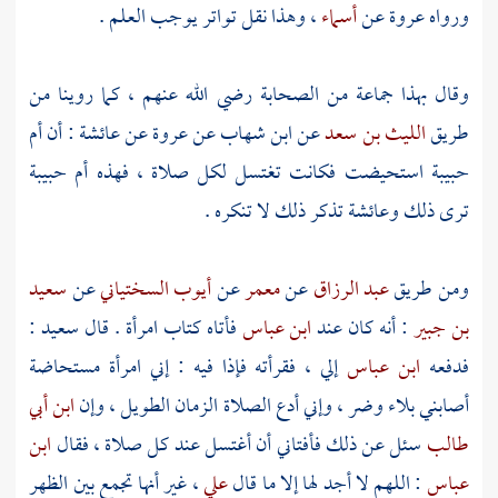
ورواه
عروة
عن
أسماء
، وهذا نقل تواتر يوجب العلم .
وقال بهذا جماعة من الصحابة رضي الله عنهم ، كما روينا من
طريق
الليث بن سعد
عن
ابن شهاب
عن
عروة
عن
عائشة
: أن
أم
حبيبة
استحيضت فكانت تغتسل لكل صلاة ، فهذه
أم حبيبة
ترى ذلك
وعائشة
تذكر ذلك لا تنكره .
ومن طريق
عبد الرزاق
عن
معمر
عن
أيوب السختياني
عن
سعيد
بن جبير
: أنه كان عند
ابن عباس
فأتاه كتاب امرأة . قال
سعيد
:
فدفعه
ابن عباس
إلي ، فقرأته فإذا فيه : إني امرأة مستحاضة
أصابني بلاء وضر ، وإني أدع الصلاة الزمان الطويل ، وإن
ابن أبي
طالب
سئل عن ذلك فأفتاني أن أغتسل عند كل صلاة ، فقال
ابن
عباس
: اللهم لا أجد لها إلا ما قال
علي
، غير أنها تجمع بين الظهر