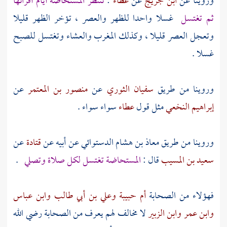
وروينا عن
ابن جريج
عن
عطاء
:
تنتظر المستحاضة أيام أقرائها
ثم تغتسل
غسلا واحدا للظهر والعصر ، تؤخر الظهر قليلا
وتعجل العصر قليلا ، وكذلك المغرب والعشاء وتغتسل للصبح
غسلا .
وروينا من طريق
سفيان الثوري
عن
منصور بن المعتمر
عن
إبراهيم النخعي
مثل قول
عطاء
سواء سواء .
وروينا من طريق
معاذ بن هشام الدستوائي
عن أبيه عن
قتادة
عن
سعيد بن المسيب
قال :
المستحاضة تغتسل لكل صلاة وتصلي
.
فهؤلاء من الصحابة
أم حبيبة
وعلي بن أبي طالب
وابن عباس
وابن عمر
وابن الزبير
لا مخالف لهم يعرف من الصحابة رضي الله