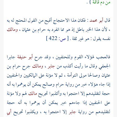
من دم قاتمة
} .
قال
أبو محمد
: فكان هذا الاحتجاج أقبح من القول المحتج له به
، لأن هذا الخبر باطل إذ هو مما انفرد به
حرام بن عثمان
،
ومالك
نفسه يقول : هو غير ثقة .
[
ص:
422 ]
فالعجب لهؤلاء القوم وللحنفيين ، وقد جرح
أبو حنيفة
جابرا
الجعفي
وقال ما رأيت أكذب من
جابر
،
ومالك
جرح
حرام بن
عثمان
وصالحا مولى التوأمة
، ثم لا مؤنة على المالكيين والحنفيين
إذا جاء هؤلاء خبر من رواية
حرام
وصالح
يمكن أن يوهموا به أنه
حجة لتقليدهم إلا احتجوا به وأكذبوا تجريح
مالك
لهم ولا مؤنة
على الحنفيين إذا جاءهم خبر يمكن أن يوهموا به أنه حجة
لتقليدهم من رواية
جابر
إلا احتجوا به ، ويكذبوا تجريح
أبي