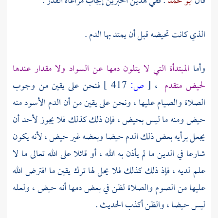
قال
أبو محمد
: ففي هذين الخبرين إيجاب مراعاة القدر .
الذي كانت تحيضه قبل أن يمتد بها الدم .
وأما
المبتدأة التي لا يتلون دمها عن السواد ولا مقدار عندها
لحيض متقدم
،
[
ص:
417 ]
فنحن على يقين من وجوب
الصلاة والصيام عليها ، ونحن على يقين من أن الدم الأسود منه
حيض ومنه ما ليس بحيض ، فإن ذلك كذلك فلا يجوز لأحد أن
يجعل برأيه بعض ذلك الدم حيضا وبعضه غير حيض ، لأنه يكون
شارعا في الدين ما لم يأذن به الله ، أو قائلا على الله تعالى ما لا
علم لديه ، فإذ ذلك كذلك فلا يحل لها ترك يقين ما افترض الله
عليها من الصوم والصلاة لظن في بعض دمها أنه حيض ، ولعله
ليس حيضا ، والظن أكذب الحديث .