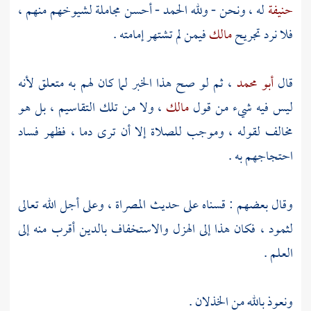
حنيفة
له ، ونحن - ولله الحمد - أحسن مجاملة لشيوخهم منهم ،
فلا نرد تجريح
مالك
فيمن لم تشتهر إمامته .
قال
أبو محمد
، ثم لو صح هذا الخبر لما كان لهم به متعلق لأنه
ليس فيه شيء من قول
مالك
، ولا من تلك التقاسيم ، بل هو
مخالف لقوله ، وموجب للصلاة إلا أن ترى دما ، فظهر فساد
احتجاجهم به .
وقال بعضهم : قسناه على حديث المصراة ، وعلى أجل الله تعالى
لثمود
، فكان هذا إلى الهزل والاستخفاف بالدين أقرب منه إلى
العلم .
ونعوذ بالله من الخذلان .