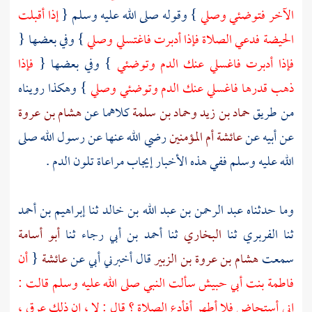
الآخر فتوضئي وصلي
} وقوله صلى الله عليه وسلم {
إذا أقبلت
الحيضة فدعي الصلاة فإذا أدبرت فاغتسلي وصلي
} وفي بعضها {
فإذا أدبرت فاغسلي عنك الدم وتوضئي
} وفي بعضها {
فإذا
ذهب قدرها فاغسلي عنك الدم وتوضئي وصلي
} وهكذا رويناه
من طريق
حماد بن زيد
وحماد بن سلمة
كلاهما عن
هشام بن عروة
عن أبيه عن
عائشة أم المؤمنين
رضي الله عنها عن رسول الله صلى
الله عليه وسلم ففي هذه الأخبار إيجاب مراعاة تلون الدم .
وما حدثناه
عبد الرحمن بن عبد الله بن خالد
ثنا
إبراهيم بن أحمد
ثنا
الفربري
ثنا
البخاري
ثنا
أحمد بن أبي رجاء
ثنا
أبو أسامة
سمعت
هشام بن عروة بن الزبير
قال أخبرني أبي عن
عائشة
{
أن
فاطمة بنت أبي حبيش
سألت النبي صلى الله عليه وسلم قالت :
إني أستحاض فلا أطهر أفأدع الصلاة ؟ قال : لا ، إن ذلك عرق ،