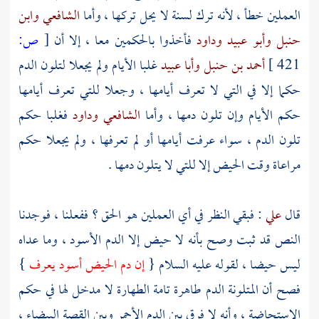
العملين خطأ ، لأنه ترك لسنة لا يحل تركها ، وأما
الشافعي
وابن
حنبل
وأبو عبيد
وداود
فأخذوا بالحكمين معا ، إلا أن
[
ص:
421 ]
أحمد بن حنبل
وأبا عبيد
غلبا الأيام ولم يجعلا لتلون الدم
حكما إلا في التي لا تعرف أيامها ، وجعلا للتي تعرف أيامها
حكم الأيام وإن تلون دمها ، وأما
الشافعي
وداود
فغلبا حكم
تلون الدم ، سواء عرفت أيامها أو لم تعرفها ، ولم يجعلا حكم
مراعاة وقت الحيض إلا للتي لا يتلون دمها .
قال
علي
: فبقي النظر في أي العملين هو الحق ؟ ففعلنا ، فوجدنا
النص قد ثبت وصح بأنه لا حيض إلا الدم الأسود ، وما عداه
ليس حيضا ، لقوله عليه السلام {
إن دم الحيض أسود يعرف
}
فصح أن المتلونة الدم طاهرة تامة الطهارة لا مدخل لها في حكم
الاستحاضة ، وأنه لا فرق بين الدم الأحمر وبين القصة البيضاء ،