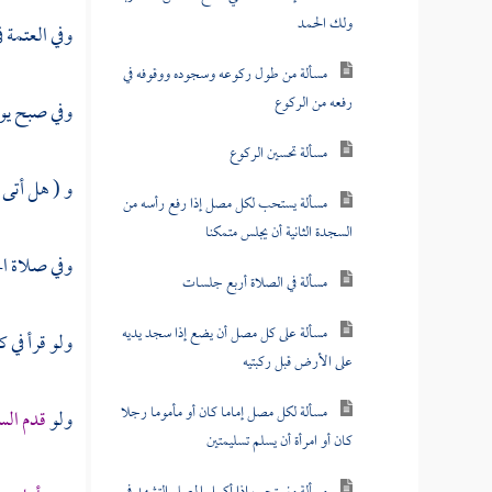
ولك الحمد
وفي العتمة 
مسألة من طول ركوعه وسجوده ووقوفه في
رفعه من الركوع
وفي صبح يوم 
مسألة تحسين الركوع
و ( هل أتى ع
مسألة يستحب لكل مصل إذا رفع رأسه من
السجدة الثانية أن يجلس متمكنا
وفي صلاة الج
مسألة في الصلاة أربع جلسات
مسألة على كل مصل أن يضع إذا سجد يديه
ولو قرأ في 
على الأرض قبل ركبتيه
مسألة لكل مصل إماما كان أو مأموما رجلا
ولو
قدم الس
كان أو امرأة أن يسلم تسليمتين