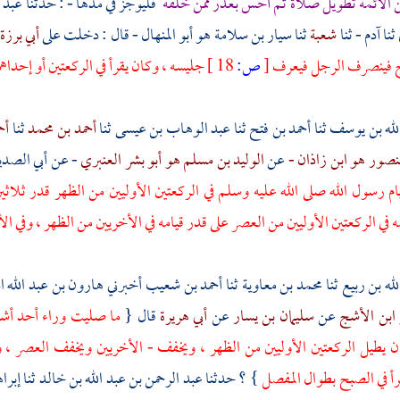
ن الأئمة تطويل صلاة ثم أحس بعذر ممن خلفه
فليوجز في مدها - : حدثنا
عبد ا
ثنا
آدم -
ثنا
شعبة
ثنا
سيار بن سلامة هو أبو المنهال
- قال : دخلت على
أبي برزة
 فينصرف الرجل فيعرف
[
ص:
18 ]
جليسه ، وكان يقرأ في الركعتين أو إحداهما 
لله بن يوسف
ثنا
أحمد بن فتح
ثنا
عبد الوهاب بن عيسى
ثنا
أحمد بن محمد
ثنا
أح
نصور هو ابن زاذان -
عن
الوليد بن مسلم هو أبو بشر العنبري
- عن
أبي الصد
ام رسول الله صلى الله عليه وسلم في الركعتين الأوليين من الظهر قدر ثلاث
ه في الركعتين الأوليين من العصر على قدر قيامه في الأخريين من الظهر ، وفي
لله بن ربيع
ثنا
محمد بن معاوية
ثنا
أحمد بن شعيب
أخبرني
هارون بن عبد الله ا
 ابن الأشج
عن
سليمان بن يسار
عن
أبي هريرة
قال {
ما صليت وراء أحد أشبه
ن يطيل الركعتين الأوليين من الظهر ، ويخفف - الأخريين ويخفف العصر ، و
أ في الصبح بطوال المفصل
} ؟ حدثنا
عبد الرحمن بن عبد الله بن خالد
ثنا
إبرا