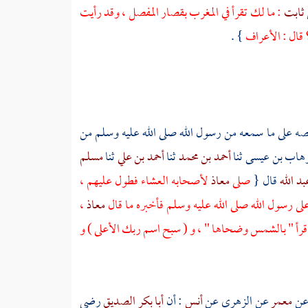
 ثابت
: ما لك تقرأ في المغرب بقصار المفصل ، وقد رأيت
؟ قال : الأعراف
} .
صه على ما سمعه من رسول الله صلى الله عليه وسلم من
وهاب بن عيسى
ثنا
أحمد بن محمد
ثنا
أحمد بن علي
ثنا
مسلم
بد الله
قال {
صلى
معاذ
لأصحابه العشاء فطول عليهم ،
على رسول الله صلى الله عليه وسلم فأخبره ما قال
معاذ
،
اقرأ " بالشمس وضحاها " ، و ( سبح اسم ربك الأعلى ) و
ن
معمر
عن
الزهري
عن
أنس
: أن
أبا بكر الصديق
رضي