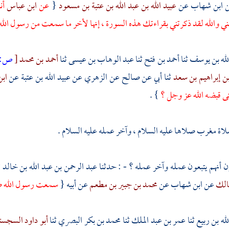
ابن شهاب
عن
عبيد الله بن عبد الله بن عتبة بن مسعود
{
عن
ابن عباس
أن
بني والله لقد ذكرتني بقراءتك هذه السورة ، إنها لأخر ما سمعت من رسول الله 
لله بن يوسف
ثنا
أحمد بن فتح
ثنا
عبد الوهاب بن عيسى
ثنا
أحمد بن محمد
[
ص:
ن إبراهيم بن سعد
ثنا أبي عن
صالح
عن
الزهري
عن
عبيد الله بن عتبة
عن
اب
ى قبضه الله عز وجل ؟
} .
اة مغرب صلاها عليه السلام ، وآخر عمله عليه السلام .
ن أنهم يتبعون عمله وآخر عمله ؟ - : حدثنا
عبد الرحمن بن عبد الله بن خالد
ث
الك
عن
ابن شهاب
عن
محمد بن جبير بن مطعم
عن أبيه {
سمعت رسول الله صلى
لله بن ربيع
ثنا
عمر بن عبد الملك
ثنا
محمد بن بكر البصري
ثنا
أبو داود السجست