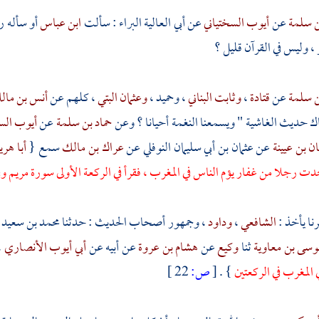
ن سلمة
عن
أيوب السختياني
عن
أبي العالية البراء
: سألت
ابن عباس
أو سأله ر
 ، وليس في القرآن قليل ؟
ن سلمة
عن
قتادة
،
وثابت البناني
،
وحميد
،
وعثمان البتي
، كلهم عن
أنس بن ما
ك حديث الغاشية " ويسمعنا النغمة أحيانا ؟ وعن
حماد بن سلمة
عن
أيوب الس
ن بن عيينة
عن
عثمان بن أبي سليمان النوفلي
عن
عراك بن مالك
سمع {
أبا هري
جدت رجلا من
غفار
يؤم الناس في المغرب ، فقرأ في الركعة الأولى سورة مريم وف
نا يأخذ :
الشافعي
،
وداود
، وجمهور أصحاب الحديث : حدثنا
محمد بن سعيد 
وسى بن معاوية
ثنا
وكيع
عن
هشام بن عروة
عن أبيه عن
أبي أيوب الأنصاري
،
 المغرب في الركعتين
} .
[
ص:
22 ]