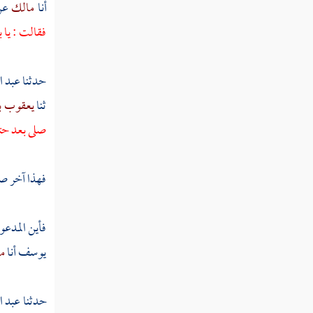
صلاة الاستسقاء
أنا
مالك
عن
فقالت : يا 
صلاة الكسوف
سجود القرآن
حدثنا
عبد ا
ثنا
يعقوب ب
كتاب الجنائز صلاة الجنائز وحكم الموتى
صلى بعد حت
كتاب الاعتكاف
كتاب الزكاة
فهذا آخر صل
كتاب الصيام
فأين المدعو
كتاب الحج
يوسف
أنا
م
كتاب الجهاد
حدثنا
عبد ا
كتاب الأضاحي