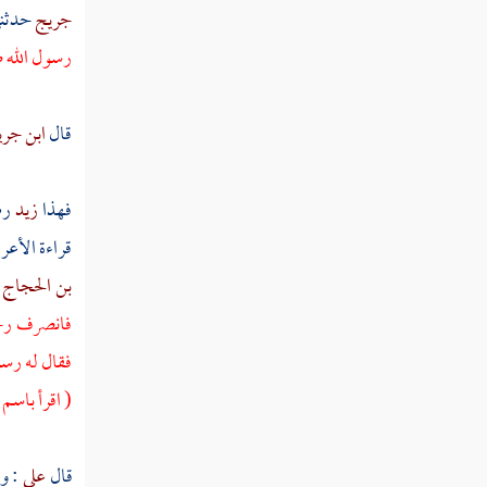
جريج
حدثن
كتاب الأطعمة
رسول الله ص
كتاب التذكية
كتاب الصيد
قال
ابن جر
كتاب الأشربة وما يحل منها وما يحرم
فهذا
زيد
رض
كتاب العقيقة
قراءة الأعر
كتاب النذور
بن الحجاج
فانصرف رجل
كتاب الأيمان
فقال له رسول
كتاب القرض
( اقرأ باسم
كتاب الرهن
قال
علي
: و
كتاب الحوالة