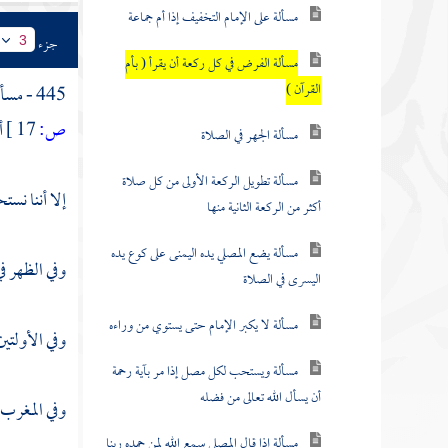
مسألة على الإمام التخفيف إذا أم جماعة
جزء
3
مسألة الفرض في كل ركعة أن يقرأ ( بأم
القرآن )
445 - مسألة : قد قلنا : إن
ص:
17 ]
أ
مسألة الجهر في الصلاة
مسألة تطويل الركعة الأولى من كل صلاة
إلا أننا نست
أكثر من الركعة الثانية منها
مسألة يضع المصلي يده اليمنى على كوع يده
وفي الظهر في
اليسرى في الصلاة
مسألة لا يكبر الإمام حتى يستوي من وراءه
وفي الأولتي
مسألة ويستحب لكل مصل إذا مر بآية رحمة
أن يسأل الله تعالى من فضله
وفي المغرب ن
مسألة إذا قال المصلي سمع الله لمن حمده ربنا