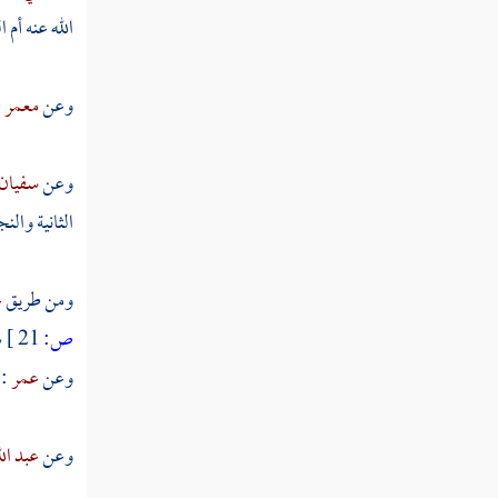
الله عنه أم 
كتاب الكفالة
كتاب الشركة
وعن
معمر
ع
كتاب القسمة
وعن
سفيان
كتاب الاستحقاق والغصب والجنايات على
الثانية والن
الأموال
كتاب الصلح
ومن طريق
ع
كتاب المداينات والتفليس
ص:
21 ]
س
وعن
عمر
: 
كتاب الإجارات والأجراء
كتاب الجعل في الآبق وغيره
وعن
عبد ال
كتاب المزارعة والمغارسة