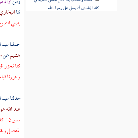
مسألة ونستحب إذا أكمل المصلي التشهد في
ومن
أراد م
كلتا الجلستين أن يصلي على رسول الله
ثنا
البخاري
مسألة والقنوت فعل حسن بعد الرفع
يصلي الصبح
من الركوع في آخر ركعة من كل صلاة فرض
سجود السهو
حدثنا
عبد ا
هشيم
عن
م
مسألة صلاة الجماعة
كنا نحزر قي
حكم المساجد
وحزرنا قيام
صلاة المسافر
حدثنا
عبد ا
صلاة الخوف
عبد الله هو
صلاة الجمعة
سليمان
: كا
صلاة العيدين
المفصل ويقر