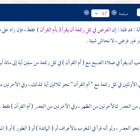
صفحة
17
الفرض في كل ركعة أن يقرأ ( بأم القرآن )
فقط ، فإن زاد على 
و غير فرض ، لا نحاش شيئا .
حب أن يقرأ في صلاة الصبح مع ( أم القرآن ) في كل ركعة من ستين آية إلى مائة آ
 الأولتين في كل ركعة مع " أم القرآن " نحو ثلاثين آية كذلك ، وفي الآخرتين م
ن من العصر كالآخرتين من الظهر ، وفي الآخرتين من العصر ( أم القرآن ) فقط .
حو العصر ، ولو أنه قرأ في المغرب بالأعراف أو ( المائدة ) أو ( الطور ) أو ( 