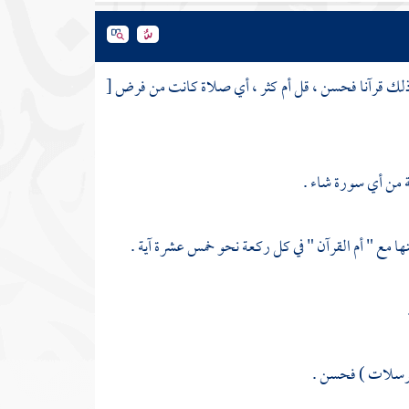
ذلك قرآنا فحسن ، قل أم كثر ، أي صلاة كانت من فرض
[
ية من أي سورة شاء .
نها مع " أم القرآن " في كل ركعة نحو خمس عشرة آية .
المرسلات ) فحسن .