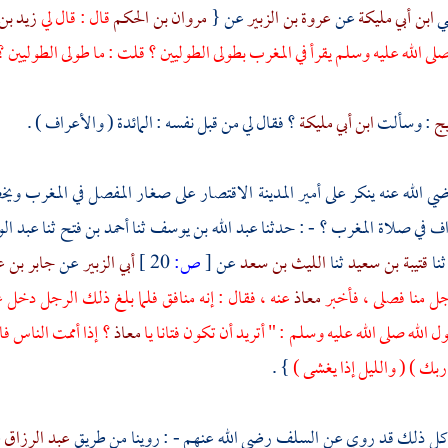
ي
ابن أبي مليكة
عن
عروة بن الزبير
عن {
مروان بن الحكم
قال : قال لي
زيد بن
لى الله عليه وسلم يقرأ في المغرب بطولى الطوليين ؟ قلت : ما طولى الطوليين 
يج
: وسألت
ابن أبي مليكة
؟ فقال لي من قبل نفسه : المائدة ( والأعراف ) .
ي الله عنه ينكر على أمير
المدينة
الاقتصار على صغار المفصل في المغرب ويخ
اف في صلاة المغرب ؟ - : حدثنا
عبد الله بن يوسف
ثنا
أحمد بن فتح
ثنا
عبد ال
ثنا
قتيبة بن سعيد
ثنا
الليث بن سعد
عن
[
ص:
20 ]
أبي الزبير
عن
جابر بن ع
 منا فصلى ، فأخبر
معاذ
عنه ، فقال : إنه منافق فلما بلغ ذلك الرجل دخل 
 الله صلى الله عليه وسلم : " أتريد أن تكون فتانا يا
معاذ
؟ إذا أممت الناس ف
 ربك ) ( والليل إذا يغشى )
} .
كل ذلك قد روي عن السلف رضي الله عنهم - : روينا من طريق
عبد الرزاق
ع