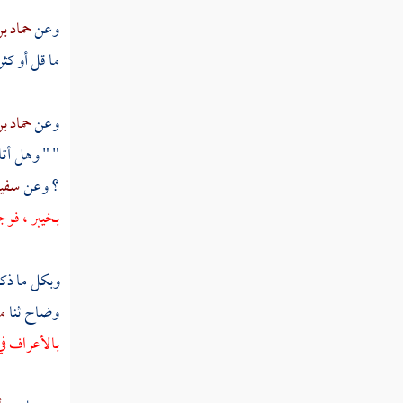
وعن
حماد ب
كتاب المعاملة في الثمار
ما قل أو كثر
كتاب إحياء الموات والإقطاع والحمى والصيد
يتوحش
وعن
حماد ب
المرفق
" " وهل أتا
كتاب الوكالة
؟ وعن
سفيا
كتاب المضاربة وهي القراض
بخيبر
، فو
كتاب الإقرار
وبكل ما ذكر
كتاب اللقطة والضالة والآبق
وضاح
ثنا
م
كتاب اللقيط
بالأعراف في
كتاب الوديعة