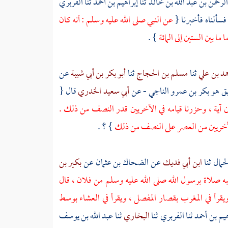
لرحمن بن عبد الله بن خالد
ثنا
إبراهيم بن أحمد
ثنا
الفربري
فسألناه فأخبرنا {
عن النبي صلى الله عليه وسلم : أنه كان
ما بين الستين إلى المائة
} .
مد بن علي
ثنا
مسلم بن الحجاج
ثنا
أبو بكر بن أبي شيبة
عن
يق هو بكر بن عمرو الناجي
- عن
أبي سعيد الخدري
قال {
ين آية ، وحزرنا قيامه في الأخريين قدر النصف من ذلك .
 الأخريين من العصر على النصف من ذلك
} ؟ .
لحمال
ثنا
ابن أبي فديك
عن
الضحاك بن عثمان
عن
بكير بن
 صلاة برسول الله صلى الله عليه وسلم من فلان ، قال
يقرأ في المغرب بقصار المفصل ، ويقرأ في العشاء بوسط
هيم بن أحمد
ثنا
الفربري
ثنا
البخاري
ثنا
عبد الله بن يوسف