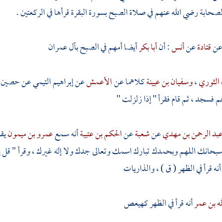
الصحابة رضي الله عنهم في صلاة الصبح بسورة البقرة قرأها في الركعتين .
ن
قتادة
عن
أنس
: أن
أبا بكر
أيضا أمهم في الصبح بآل عمران
 الثوري
،
وسفيان بن عيينة
كلاهما عن
الأعمش
عن
إبراهيم التيمي
عن
حصين ب
جم فسجد ، ثم قام فقرأ " إذا زلزلت "
بد الرحمن بن مهدي
عن
شعبة
عن
الحكم بن عتيبة
أنه سمع
عمرو بن ميمون
يق
بحانك اللهم وبحمدك تبارك اسمك وتعالى جدك ولا إله غيرك ، وقرأ " قل يا أي
أنه قرأ في الظهر ( ق ) ، والذاريات
له بن عمر
أنه قرأ في الظهر كهيعص