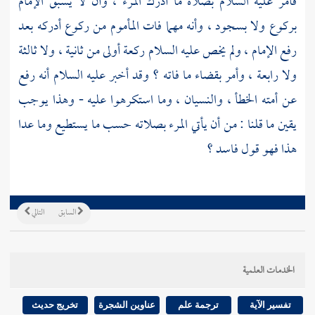
فأمر عليه السلام بصلاة ما أدرك المرء ، وأن لا يسبق الإمام
بركوع ولا بسجود ، وأنه مهما فات المأموم من ركوع أدركه بعد
رفع الإمام ، ولم يخص عليه السلام ركعة أولى من ثانية ، ولا ثالثة
ولا رابعة ، وأمر بقضاء ما فاته ؟ وقد أخبر عليه السلام أنه رفع
عن أمته الخطأ ، والنسيان ، وما استكرهوا عليه - وهذا يوجب
يقين ما قلنا : من أن يأتي المرء بصلاته حسب ما يستطيع وما عدا
هذا فهو قول فاسد ؟
السابق
التالي
الخدمات العلمية
تفسير الآية
ترجمة علم
عناوين الشجرة
تخريج حديث