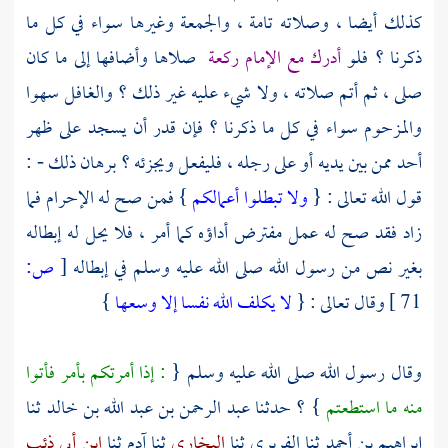
كذلك أيضا ، وصلاته تامة ، والجمعة وغيرها سواء في كل ما
ذكرنا ؟ فلو
أدرك مع الإمام ركعة
صلاها وأضافها إلى ما كان
صلى ، ثم أتم صلاته ، ولا شيء عليه غير ذلك ؟ والغافل سهوا
والمزحوم سواء في كل ما ذكرنا ؟ فإن قدر أن يسجد على ظهر
أحد ممن بين يديه أو على رجله ، فليفعل ويجزئه ؟ برهان ذلك - :
قول الله تعالى : {
ولا تبطلوا أعمالكم
} فمن صح له الإحرام فما
زاد فقد صح له عمل مفترض أداؤه كما أمر ، فلا يحل له إبطاله
بغير نص من رسول الله صلى الله عليه وسلم في إبطاله
[
ص:
71 ]
وقال تعالى : {
لا يكلف الله نفسا إلا وسعها
}
وقال رسول الله صلى الله عليه وسلم {
: إذا أمرتكم بأمر فأتوا
منه ما استطعتم
} ؟ حدثنا
عبد الرحمن بن عبد الله بن خالد
ثنا
إبراهيم بن أحمد
ثنا
الفربري
ثنا
البخاري
ثنا
آدم
ثنا
ابن أبي ذئب