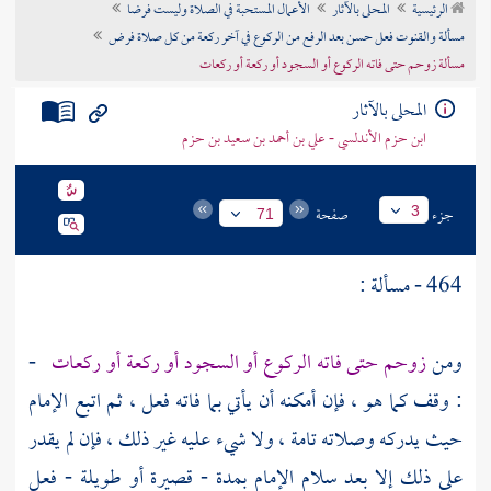
الرئيسية
المحلى بالآثار
الأعمال المستحبة في الصلاة وليست فرضا
تراجم الأعلام
مسألة والقنوت فعل حسن بعد الرفع من الركوع في آخر ركعة من كل صلاة فرض
مسألة زوحم حتى فاته الركوع أو السجود أو ركعة أو ركعات
المحلى بالآثار
ابن حزم الأندلسي - علي بن أحمد بن سعيد بن حزم
جزء
صفحة
3
71
464 - مسألة :
ومن
زوحم حتى فاته الركوع أو السجود أو ركعة أو ركعات
-
: وقف كما هو ، فإن أمكنه أن يأتي بما فاته فعل ، ثم اتبع الإمام
حيث يدركه وصلاته تامة ، ولا شيء عليه غير ذلك ، فإن لم يقدر
على ذلك إلا بعد سلام الإمام بمدة - قصيرة أو طويلة - فعل