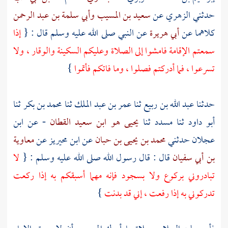
حدثني
الزهري
عن
سعيد بن المسيب
وأبي سلمة بن عبد الرحمن
كلاهما عن
أبي هريرة
عن النبي صلى الله عليه وسلم قال : {
إذا
سمعتم الإقامة فامشوا إلى الصلاة وعليكم السكينة والوقار ، ولا
تسرعوا ، فما أدركتم فصلوا ، وما فاتكم فأتموا
}
حدثنا
عبد الله بن ربيع
ثنا
عمر بن عبد الملك
ثنا
محمد بن بكر
ثنا
أبو داود
ثنا
مسدد
ثنا
يحيى هو ابن سعيد القطان
- عن
ابن
عجلان
حدثني
محمد بن يحيى بن حبان
عن
ابن محيريز
عن
معاوية
بن أبي سفيان
قال : قال رسول الله صلى الله عليه وسلم : {
لا
تبادروني بركوع ولا بسجود فإنه مهما أسبقكم به إذا ركعت
تدركوني به إذا رفعت ، إني قد بدنت
}