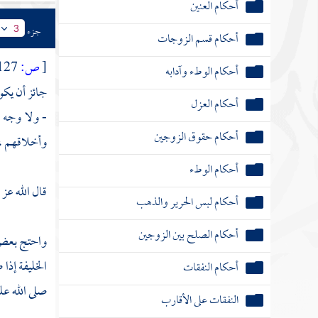
أحكام الوطء وآدابه
جزء
3
أحكام العزل
[
ص:
127 ]
أحكام حقوق الزوجين
جائز أن يكون
- ولا وجه ل
أحكام الوطء
وأخلاقهم ، ل
أحكام لبس الحرير والذهب
أحكام الصلح بين الزوجين
قال الله عز
أحكام النفقات
واحتج بعض ا
النفقات على الأقارب
الخليفة إذا
ما يفسخ به النكاح بعد صحته وما لا يفسخ به
صلى الله عل