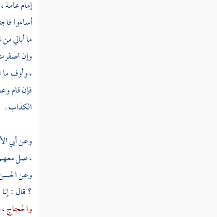
شاربها
إمام عامة ،
أساءوا فاج
مسائل التعزير وما لا حد فيه
ما أبالي من
وإن اصفرت 
، وأوف ما ا
فإن قام وع
الكذاب .
وعن
أبي ا
، صل معهم
وعن
الحسن
؟ قال : إن
والحجاج
، 