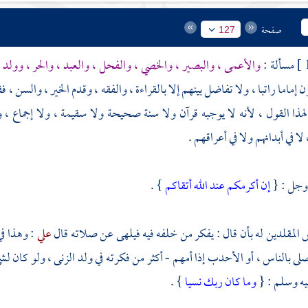
صفحة
127
مسألة :
والأعمى ، والبصير ، والخصي ، والفحل ، والعبد ، والحر ، وولد ا
 إماما راتبا ، ولا تفاضل بينهم إلا بالقراءة ، والفقه ، وقدم الخير ، والسن ، 
هذا القول ، لأنه لا يوجبه قرآن ولا سنة صحيحة ولا سقيمة ، ولا إجماع 
ا في أبدانهم ولا في أعراقهم .
 وجل : {
إن أكرمكم عند الله أتقاكم
} .
لمقلدين له بأن قال : يفكر من خلفه فيه فيلهى عن صلاته قال
علي
: وهذا في
 صلى بالناس ، أو الأحدب إذا أمهم - أكثر من فكرته في ولد الزنى ، ولو كان لشي
يه وسلم : {
وما كان ربك نسيا
} .