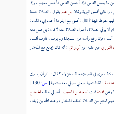
ن ما يعمل الناس فإذا أحسن الناس فأحسن معهم ، وإذا
، والثاني أفسق البرية وكان
ابن عمر
يقول : الصلاة حسنة
ها مفرطا فيها ؟ قال : أصلي مع الجماعة أحب إلي ، قلت :
ام لا يوفي الصلاة ، أعتزل الصلاة معه ؟ قال : بل صل معه
 أنت ، فإن رفع رأسه من السجدة ولم يوف ، فأوف أنت ،
 الثوري
عن
عقبة
عن
أبي وائل
: أنه كان يجمع مع المختار
، كيف ترى في الصلاة خلف هؤلاء ؟ قال : القرآن إمامك
لقمة
: لكنا نتمها ، يعني نصلي معه ونتمها
[
ص:
130 ]
؟ وعن
قتادة
قلت
لسعيد بن المسيب
: أنصلي خلف
الحجاج
عنهم امتنع من الصلاة خلف
المختار
،
وعبد الله بن زياد
،