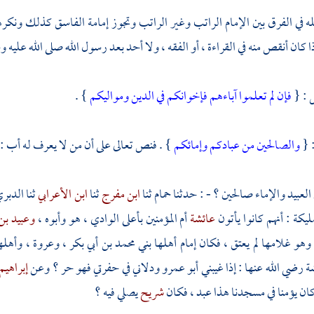
في الفرق بين الإمام الراتب وغير الراتب وتجوز إمامة الفاسق كذلك ونكرهه ،
 كان أنقص منه في القراءة ، أو الفقه ، ولا أحد بعد رسول الله صلى الله عليه و
 : {
فإن لم تعلموا آباءهم فإخوانكم في الدين ومواليكم
} .
: {
والصالحين من عبادكم وإمائكم
} . فنص تعالى على أن من لا يعرف له أب : إخ
العبيد والإماء صالحين ؟ - : حدثنا
حمام
ثنا
ابن مفرج
ثنا
ابن الأعرابي
ثنا
الدبر
مليكة
: أنهم كانوا يأتون
عائشة
أم المؤمنين بأعلى الوادي ، هو وأبوه ،
وعبيد بن
وهو غلامها لم يعتق ، فكان إمام أهلها بني
محمد بن أبي بكر
،
وعروة
، وأهلها
ة
رضي الله عنها : إذا غيبني
أبو عمرو
ودلاني في حفرتي فهو حر ؟ وعن
إبراهيم
كان يؤمنا في مسجدنا هذا عبد ، فكان
شريح
يصلي فيه ؟