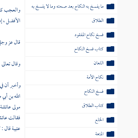
الطلاق
والعجب كله 
فسخ نكاح المفقود
الأفضل ، إذا
كتاب فسخ النكاح
قال عز وجل
اللعان
نكاح الأمة
وقال تعالى 
فسخ النكاح
كتاب الطلاق
وأخبر أن في 
الله بن أبي 
الخلع
مولى عائشة
المتعة
فقالت
عائش
الرجعة
عتيبة
قال : 