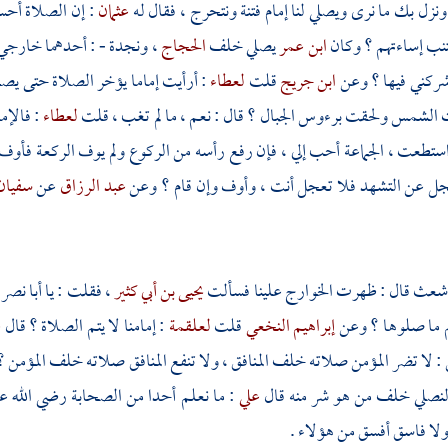
 ونزل بك ما نرى ويصلي لنا إمام فتنة ونتحرج ، فقال له
عثمان
: إن الصلاة أحس
تنب إساءتهم ؟ وكان
ابن عمر
يصلي خلف
الحجاج
،
ونجدة
- : أحدهما خارجي 
 شركني فيها ؟ وعن
ابن جريج
قلت
لعطاء
: أرأيت إماما يؤخر الصلاة حتى يصلي
الشمس ولحقت برءوس الجبال ؟ قال : نعم ، ما لم تغب ، قلت
لعطاء
: فالإم
ستطعت ، الجماعة أحب إلي ، فإن رفع رأسه من الركوع ولم يوف الركعة فأوف
جل عن التشهد فلا تعجل أنت ، وأوف وإن قام ؟ وعن
عبد الرزاق
عن
سفيان
لأشعث
قال : ظهرت
الخوارج
علينا فسألت
يحيى بن أبي كثير
، فقلت : يا
أبا نصر
 ما صلوها ؟ وعن
إبراهيم النخعي
قلت
لعلقمة
: إمامنا لا يتم الصلاة ؟ قال
ع
: لا تضر المؤمن صلاته خلف المنافق ، ولا تنفع المنافق صلاته خلف المؤمن 
ا لنصلي خلف من هو شر منه قال
علي
: ما نعلم أحدا من الصحابة رضي الله 
ولا فاسق أفسق من هؤلاء .