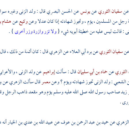
ن
سفيان الثوري
عن
يونس
عن
الحسن البصري
قال : ولد الزنى وغيره سو
ة رجل من المسلمين ، يؤم ، وتجوز شهادته إذا كان عدلا وعن
وكيع
عن
هشام ب
ى : قالت ليس عليه من خطيئة أبويه شيء {
ولا تزر وازرة وزر أخرى
} .
ن
سفيان الثوري
عن
برد أبي العلاء
عن
الزهري
قال : كان أئمة من ذلك ، قال
 الثوري
عن
حماد بن أبي سليمان
قال : سألت
إبراهيم
عن ولد الزنى ، والأعرابي
ن
الشعبي
: ولد الزنى تجوز شهادته ويؤم ؟ وعن
معمر
قال سألت
الزهري
عن ول
 زيد
صاحب رسول الله صلى الله عليه وسلم يؤم وهو مقعد ذاهب الرجل وق
رى .
لزهري
عن
حميد بن عبد الرحمن بن عوف
عن
عبيد الله بن عدي بن الخيار
أنه 