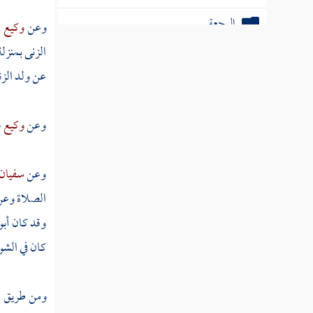
العدد
وعن
وكيع
ع
الاستبراء
الزنى بمنزل
الحضانة
عن ولد الزن
كتاب الرضاع
وعن
وكيع
ع
كتاب الدماء والقصاص والديات
كتاب العواقل والقسامة وقتل أهل البغي
وعن
سفيان
الصلاة وع
كتاب الحدود
وقد كان
أبو
كتاب المحاربين
كان في الشو
كتاب السرقة
ومن طريق
ا
مسألة في تحريم الخمر واختلاف الناس في حد