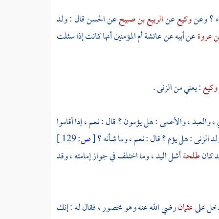
اء ؟ وعن
وكيع
عن
الربيع بن صبيح
عن
الحسن
قال : ولد
ن عروة
عن أبيه عن
عائشة
أم المؤمنين أنها كانت إذا سئلت
وكيع
: يعني من الزنى .
 ، والعبد ، والأعمى : هل يؤمون ؟ قال : نعم ، إذا أقاموا
د الزنى : هل يؤم ؟ قال : نعم ، وما شأنه ؟
[
ص:
129 ]
د كان
طلحة
أشل اليد ، وما اختلف في جواز إمامته ، وقد
دخل على
عثمان
رضي الله عنه وهو محصور ، فقال له : إنك