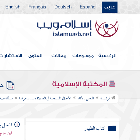
عربي
Español
Deutsch
Français
English
كتاب الوصايا
كتاب فعل المريض أو الموقوف للقتل أو الحامل
أو المسافر في أموالهم
كتاب الأقضية
الرئيسية
موسوعات
مقالات
الفتوى
الاستشارات
كتاب الشهادات
كتاب النكاح
المكتبة الإسلامية
كتب
أحكام الإيلاء
الرئيسية
المحلى بالآثار
الأعمال المستحبة في الصلاة وليست فرضا
مسألة صلاة
كتاب الظهار
أحكام العنين
المحلى ب
ابن حزم 
أحكام قسم الزوجات