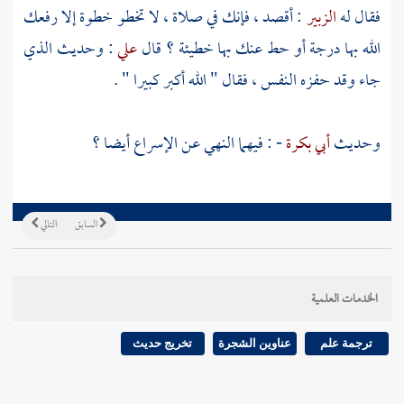
فقال له
الزبير
: أقصد ، فإنك في صلاة ، لا تخطو خطوة إلا رفعك
الله بها درجة أو حط عنك بها خطيئة ؟ قال
علي
: وحديث الذي
جاء وقد حفزه النفس ، فقال " الله أكبر كبيرا " .
وحديث
أبي بكرة
- : فيهما النهي عن الإسراع أيضا ؟
السابق
التالي
الخدمات العلمية
ترجمة علم
عناوين الشجرة
تخريج حديث