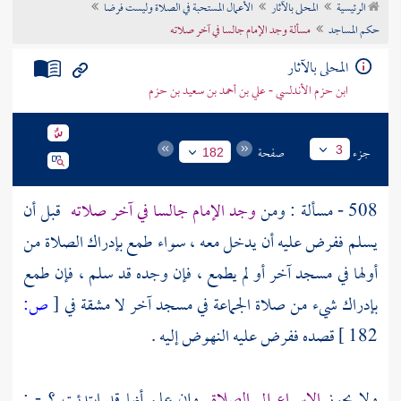
الرئيسية
المحلى بالآثار
الأعمال المستحبة في الصلاة وليست فرضا
تراجم الأعلام
حكم المساجد
مسألة وجد الإمام جالسا في آخر صلاته
المحلى بالآثار
ابن حزم الأندلسي - علي بن أحمد بن سعيد بن حزم
جزء
صفحة
3
182
508 - مسألة : ومن
وجد الإمام جالسا في آخر صلاته
قبل أن
يسلم ففرض عليه أن يدخل معه ، سواء طمع بإدراك الصلاة من
أولها في مسجد آخر أو لم يطمع ، فإن وجده قد سلم ، فإن طمع
بإدراك شيء من صلاة الجماعة في مسجد آخر لا مشقة في
[
ص:
182 ]
قصده ففرض عليه النهوض إليه .
ولا يجوز
الإسراع إلى الصلاة
وإن علم أنها قد ابتدئت ؟ - :