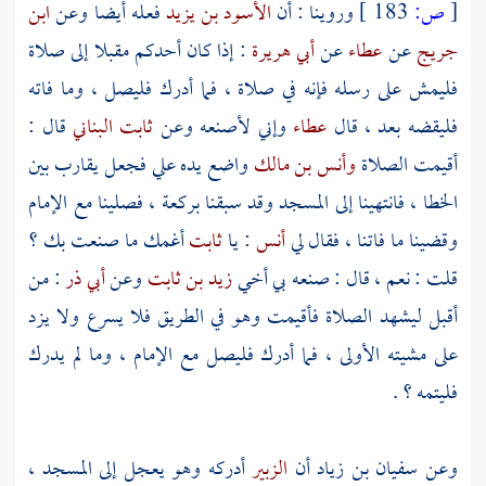
[
ص:
183 ]
وروينا : أن
الأسود بن يزيد
فعله أيضا وعن
ابن
جريج
عن
عطاء
عن
أبي هريرة
: إذا كان أحدكم مقبلا إلى صلاة
فليمش على رسله فإنه في صلاة ، فما أدرك فليصل ، وما فاته
فليقضه بعد ، قال
عطاء
وإني لأصنعه وعن
ثابت البناني
قال :
أقيمت الصلاة
وأنس بن مالك
واضع يده علي فجعل يقارب بين
الخطا ، فانتهينا إلى المسجد وقد سبقنا بركعة ، فصلينا مع الإمام
وقضينا ما فاتنا ، فقال لي
أنس
: يا
ثابت
أغمك ما صنعت بك ؟
قلت : نعم ، قال : صنعه بي أخي
زيد بن ثابت
وعن
أبي ذر
: من
أقبل ليشهد الصلاة فأقيمت وهو في الطريق فلا يسرع ولا يزد
على مشيته الأولى ، فما أدرك فليصل مع الإمام ، وما لم يدرك
فليتمه ؟ .
وعن
سفيان بن زياد
أن
الزبير
أدركه وهو يعجل إلى المسجد ،