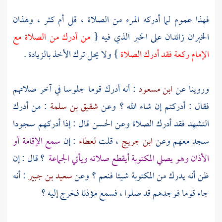
فهذا عموم لما أدركه المرء من الصلاة ، قل أم كثر ، وهذان
الخبران زائدان على الخبر الذي فيه {
من أدرك من الصلاة مع
الإمام ركعة فقد أدرك الصلاة
} ولا يحل ترك الأخذ بالزيادة .
وروينا عن
ابن مسعود
: أنه أدرك قوما جلوسا في آخر صلاتهم
فقال : أدركتم إن شاء الله ؟ وعن
شقيق بن سلمة
: من أدرك
التشهد فقد أدرك الصلاة وعن
الحسن
قال : إذا أدركهم سجودا
سجد معهم وعن
ابن جريج
، قلت
لعطاء
: إن
سمع الإقامة أو
الأذان وهو يصلي المكتوبة أيقطع صلاته ويأتي الجماعة
؟ قال : إن
ظن أنه يدرك من المكتوبة شيئا فنعم ؟ وعن
سعيد بن جبير
: أنه
جاء قوما فوجدهم قد صلوا ، فسمع مؤذنا فخرج إليه ؟