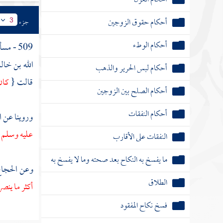
أحكام حقوق الزوجين
جزء
3
أحكام الوطء
509 - مسألة :
الله بن خال
أحكام لبس الحرير والذهب
قالت {
كان
أحكام الصلح بين الزوجين
أحكام النفقات
وروينا عن
ا
عليه وسلم 
النفقات على الأقارب
ما يفسخ به النكاح بعد صحته وما لا يفسخ به
وعن
الحجاج
الطلاق
أكثر ما ينص
فسخ نكاح المفقود