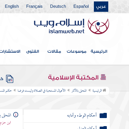
كتاب فعل المريض أو الموقوف للقتل أو الحامل
عربي
Español
Deutsch
Français
English
أو المسافر في أموالهم
كتاب الأقضية
كتاب الشهادات
كتاب النكاح
الرئيسية
موسوعات
مقالات
الفتوى
الاستشارات
أحكام الإيلاء
كتاب الظهار
المكتبة الإسلامية
كتب
أحكام العنين
الرئيسية
المحلى بالآثار
الأعمال المستحبة في الصلاة وليست فرضا
حكم المس
أحكام قسم الزوجات
أحكام الوطء وآدابه
المحلى ب
ابن حزم 
أحكام العزل