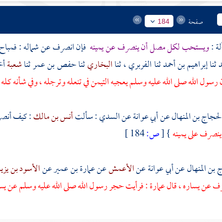
صفحة
184
ويستحب لكل مصل أن ينصرف عن يمينه
فإن انصرف عن شماله : فمباح 
د
ثنا
إبراهيم بن أحمد
ثنا
الفربري
، ثنا
البخاري
ثنا
حفص بن عمر
ثنا
شعبة
أخ
 رسول الله صلى الله عليه وسلم يعجبه التيمن في تنعله وترجله ، وفي شأنه كله
لحجاج بن المنهال
عن
أبي عوانة
عن
السدي
: سألت
أنس بن مالك
: كيف أنصر
ينصرف على يمينه
}
[
ص:
184 ]
 بن المنهال
عن
أبي عوانة
عن
الأعمش
عن
عمارة بن عمير
عن
الأسود بن يزي
رف عن يساره ، قال
عمارة
: فرأيت حجر رسول الله صلى الله عليه وسلم عن يسار