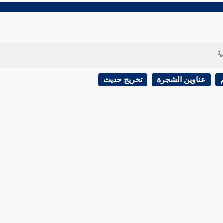
ية
عناوين الشجرة
تخريج حديث