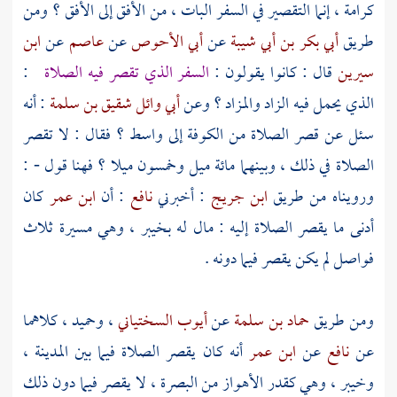
كرامة ، إنما التقصير في السفر البات ، من الأفق إلى الأفق ؟ ومن
طريق
أبي بكر بن أبي شيبة
عن
أبي الأحوص
عن
عاصم
عن
ابن
سيرين
قال : كانوا يقولون :
السفر الذي تقصر فيه الصلاة
:
الذي يحمل فيه الزاد والمزاد ؟ وعن
أبي وائل شقيق بن سلمة
: أنه
سئل عن قصر الصلاة من
الكوفة
إلى
واسط
؟ فقال : لا تقصر
الصلاة في ذلك ، وبينهما مائة ميل وخمسون ميلا ؟ فهنا قول - :
ورويناه من طريق
ابن جريج
: أخبرني
نافع
: أن
ابن عمر
كان
أدنى ما يقصر الصلاة إليه : مال له
بخيبر
، وهي مسيرة ثلاث
فواصل لم يكن يقصر فيما دونه .
ومن طريق
حماد بن سلمة
عن
أيوب السختياني
،
وحميد
، كلاهما
عن
نافع
عن
ابن عمر
أنه كان يقصر الصلاة فيما بين
المدينة
،
وخيبر
، وهي كقدر
الأهواز
من
البصرة
، لا يقصر فيما دون ذلك