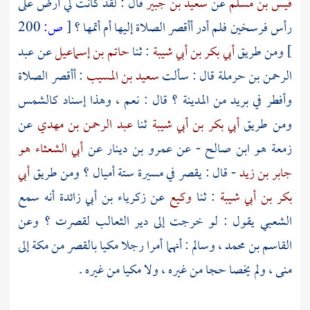
قيس بن مسلم
عن
سعيد بن جبير
قال : لقد كانت لي أرض على
رأس فرسخين فلم أدر أأقصر الصلاة إليها أم أتمها ؟
[
ص:
200
]
ومن طريق
أبي بكر بن أبي شيبة
: ثنا
حاتم بن إسماعيل
عن
عبد
الرحمن بن حرملة
قال : سألت
سعيد بن المسيب
: أأقصر الصلاة
وأفطر في بريد من
المدينة
؟ قال : نعم ، وهذا إسناد كالشمس
ومن طريق
أبي بكر بن أبي شيبة
ثنا
عبد الرحمن بن مهدي
عن
زمعة هو ابن صالح
- عن
عمرو بن دينار
عن
أبي الشعثاء هو
جابر بن زيد
- قال : يقصر في مسيرة ستة أميال ؟ ومن طريق
أبي
بكر بن أبي شيبة
: ثنا
وكيع
عن
زكرياء بن أبي زائدة
أنه سمع
الشعبي
يقول : لو خرجت إلى
دير الثعالب
لقصرت ؟ وعن
القاسم بن محمد
،
وسالم
: أنهما أمرا رجلا مكيا بالقصر من
مكة
إلى
منى
، ولم يخصا حجا من غيره ، ولا مكيا من غيره .