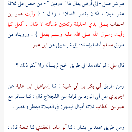
هو شرحبيل -
إلى أرض يقال لها "
دومين
" - من
حمص
على ثلاثة
عشر ميلا ، فكان يقصر الصلاة ، وقال : {
رأيت
عمر بن
الخطاب
يصلي
بذي الحليفة
ركعتين فسألته ؟ فقال : أفعل كما
رأيت رسول الله صلى الله عليه وسلم يفعل
} . ورويناه من
طريق
مسلم
أيضا بإسناده إلى
شرحبيل
عن
ابن عمر
.
قال
علي
: لو كان هذا في طريق الحج لم يسأله ولا أنكر ذلك ؟
ومن طريق
أبي بكر بن أبي شيبة
: ثنا
إسماعيل ابن علية
عن
الجريري
عن أبي
الورد بن ثمامة
عن
اللجلاج
قال : كنا نسافر مع
عمر بن الخطاب
ثلاثة أميال فيتجوز في الصلاة فيفطر ويقصر .
ومن طريق
محمد بن بشار
: ثنا
أبو عامر العقدي
ثنا
شعبة
قال :