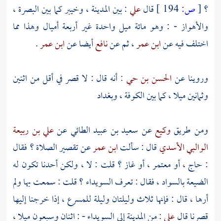
؟
[
ص:
194 ]
قال
علي
: بين
المدينة
،
وخيبر
كما بين
البصرة
،
والأهواز
- : وهو مائة ميل واحدة غير أربعة أميال وهذا مما
اختلف فيه عن
ابن عمر
، ثم عن
نافع
أيضا عن
ابن عمر
.
وروينا عن
الحسن بن حي
: أنه قال : لا قصر في أقل من اثنين
وثمانين ميلا ، كما بين
الكوفة
،
وبغداد
ومن طريق
وكيع
عن
سعيد بن عبيد الطائي
عن
علي بن ربيعة
الوالبي الأسدي
قال : سألت
ابن عمر
عن تقصير الصلاة ؟ فقال
: حاج ، أو معتمر ، أو غاز ؟ قلت : لا ، ولكن أحدنا تكون له
الضيعة
بالسواد
، فقال : تعرف
السويداء
؟ قلت : سمعت بها ولم
أرها ، قال : فإنها ثلاث وليلتان وليلة للمسرع ، إذا خرجنا إليها
قصرنا قال
علي
: من
المدينة
إلى
السويداء
- : اثنان وسبعون ميلا ،