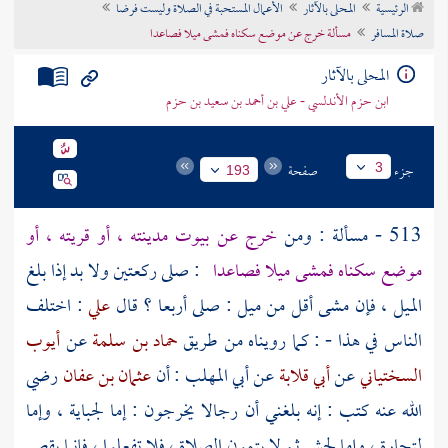
الرئيسية
المحلى بالآثار
الأعمال المستحبة في الصلاة وليست فرضا
تراجم الأعلام
صلاة المسافر
مسألة خرج عن موضع سكناه فمشى ميلا فصاعدا
المحلى بالآثار
ابن حزم الأندلسي - علي بن أحمد بن سعيد بن حزم
جزء
صفحة
3
193
513 - مسألة : ومن
خرج عن بيوت مدينته ، أو قريته ، أو
موضع سكناه فمشى ميلا فصاعدا
: صلى ركعتين ولا بد إذا بلغ
الميل ، فإن مشى أقل من ميل : صلى أربعا ؟ قال
علي
: اختلف
الناس في هذا - : كما رويناه من طريق
حماد بن سلمة
عن
أيوب
السختياني
عن
أبي قلابة
عن
أبي المهلب
: أن
عثمان بن عفان
رضي
الله عنه كتب : إنه بلغني أن رجالا يخرجون : إما لجباية ، وإما
لتجارة ، وإما لجشر ثم لا يتمون الصلاة ، فلا تفعلوا ، فإنما يقصر