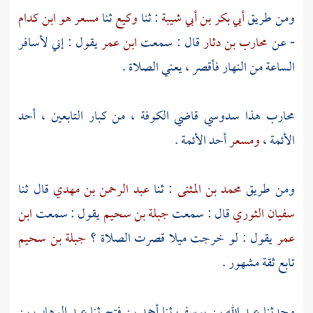
ومن طريق
أبي بكر بن أبي شيبة
: ثنا
وكيع
ثنا
مسعر هو ابن كدام
- عن
محارب بن دثار
قال : سمعت
ابن عمر
يقول : إني لأسافر
الساعة من النهار فأقصر ، يعني الصلاة .
محارب هذا سدوسي قاضي
الكوفة
، من كبار التابعين ، أحد
الأئمة ،
ومسعر
أحد الأئمة .
ومن طريق
محمد بن المثنى
: ثنا
عبد الرحمن بن مهدي
قال ثنا
سفيان الثوري
قال : سمعت
جبلة بن سحيم
يقول : سمعت
ابن
عمر
يقول : لو خرجت ميلا قصرت الصلاة ؟
جبلة بن سحيم
تابع ثقة مشهور .
وحدثنا
عبد الله بن يوسف
ثنا
أحمد بن فتح
ثنا
عبد الوهاب بن