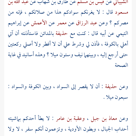
الشيباني
عن
قيس بن مسلم
عن
طارق بن شهاب
عن
عبد الله بن
مسعود
قال : لا يغرنكم سوادكم هذا من صلاتكم ، فإنه من
مصركم ؟ وعن
عبد الرزاق
عن
معمر
عن
الأعمش
عن
إبراهيم
التيمي
عن أبيه قال : كنت مع
حذيفة
بالمدائن
فاستأذنته أن آتي
أهلي
بالكوفة
، فأذن لي وشرط علي أن لا أفطر ولا أصلي ركعتين
حتى أرجع إليه ، وبينهما نيف وستون ميلا ؟ وهذه أسانيد في غاية
الصحة
وعن
حذيفة
: أن لا يقصر إلى السواد ، وبين
الكوفة
والسواد :
سبعون ميلا .
وعن
معاذ بن جبل
،
وعقبة بن عامر
: لا يطأ أحدكم بماشيته
أحداب الجبال ، وبطون الأودية ، وتزعمون أنكم سفر ، لا ولا