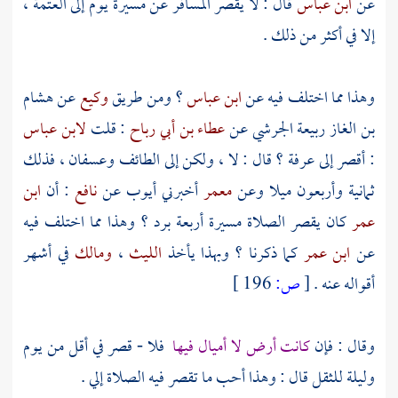
عن
ابن عباس
قال : لا يقصر المسافر عن مسيرة يوم إلى العتمة ،
إلا في أكثر من ذلك .
وهذا مما اختلف فيه عن
ابن عباس
؟ ومن طريق
وكيع
عن
هشام
بن الغاز ربيعة الجرشي
عن
عطاء بن أبي رباح
: قلت
لابن عباس
: أقصر إلى
عرفة
؟ قال : لا ، ولكن إلى
الطائف
وعسفان
، فذلك
ثمانية وأربعون ميلا وعن
معمر
أخبرني
أيوب
عن
نافع
: أن
ابن
عمر
كان يقصر الصلاة مسيرة أربعة برد ؟ وهذا مما اختلف فيه
عن
ابن عمر
كما ذكرنا ؟ وبهذا يأخذ
الليث
،
ومالك
في أشهر
أقواله عنه .
[
ص:
196 ]
وقال : فإن
كانت أرض لا أميال فيها
فلا - قصر في أقل من يوم
وليلة للثقل قال : وهذا أحب ما تقصر فيه الصلاة إلي .