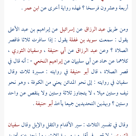
أربعة وعشرون فرسخا ؟ فهذه رواية أخرى عن
ابن عمر
.
ومن طريق
عبد الرزاق
عن
إسرائيل
عن
إبراهيم بن عبد الأعلى
يقول : سمعت
سويد بن غفلة
يقول : إذا سافرت ثلاثا فاقصر
الصلاة ؟ وعن
عبد الرزاق
عن
أبي حنيفة
،
وسفيان الثوري
،
كلاهما عن
حماد
عن
أبي سليمان
عن
إبراهيم النخعي
- : أنه قال في
قصر الصلاة ، قال
أبو حنيفة
في روايته : مسيرة ثلاث وقال
سفيان
في روايته : إلى نحو
المدائن
يعني من
الكوفة
، وهو نحو
نيف وستين ميلا ، لا يتجاوز ثلاثة وستين ولا ينقص عن واحد
وستين ؟ وبهذين التحديدين جميعا يأخذ
أبو حنيفة
.
وقال في تفسير الثلاث : سير الأقدام والثقل والإبل وقال
سفيان
الثوري
: لا قصر في أقل من مسيرة ثلاث ، ولم نجد عنه تحديد