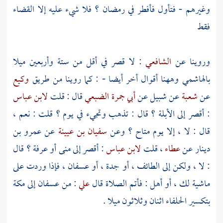
وغيرهم - فتأول فأفطر في رمضان ؟ فلا شيء عليه إلا القضاء
فقط
وروينا عن
الشافعي
: لا قصر في أقل من ستة وأربعين ميلا
بالهاشمي وههنا أقوال أخر أيضا - : كما روينا من طريق
وكيع
عن
شعبة
عن
شبيل
عن
أبي جمرة الضبعي
قال : قلت
لابن عباس
: أقصر إلى
الأبلة
؟ قال : تذهب وتجيء في يوم ؟ قلت : نعم ،
قال : لا ، إلا يوم متاح ؟ وعن
سفيان بن عيينة
عن
عمرو بن
دينار
عن
عطاء
، قلت
لابن عباس
: أقصر إلى
منى
أو
عرفة
؟ قال
: لا ، ولكن إلى
الطائف
، أو
جدة
، أو
عسفان
، فإذا وردت على
ماشية لك ، أو أهل : فأتم الصلاة قال
علي
: من
عسفان
إلى
مكة
بتكسير الحلفاء اثنان وثلاثون ميلا .