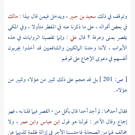
وتوقف في ذلك
سعيد بن جبير
، ويدخل فيمن قال بهذا :
مالك
في بعض أقواله ، على ما ذكرنا عنه في المفطر متأولا ، وفي المكي
يقصر
بمنى
وعرفة
؟ قال
علي
: وإنما تقصينا الروايات في هذه
الأبواب ، لأننا وجدنا المالكيين والشافعيين قد أخذوا يجربون
أنفسهم في دعوى الإجماع على قولهم
[
ص:
201 ]
بل قد هجم على ذلك كبير من هؤلاء وكبير من
هؤلاء .
فقال أحدهما : لم أجد أحدا قال بأقل من - القصر فيما قلنا به ، فهو
إجماع وقال الآخر : قولنا هو قول
ابن عباس
وابن عمر
، ولا
مخالف لهما من الصحابة فاحتسبنا الأجر في إزالة ظلمة كذبهما عن