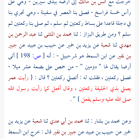
خرجت مع
أنس بن مالك
إلى أرضه
ببذق سيرين
- وهي على
رأس خمسة فراسخ - فصلى بنا العصر في سفينة ، وهي تجري بنا
في
دجلة
قاعدا على بساط ركعتين ثم سلم ، ثم صلى بنا ركعتين ثم
سلم ؟ ومن طريق
البزاز
: ثنا
محمد بن المثنى
ثنا
عبد الرحمن بن
مهدي
ثنا
شعبة
عن
يزيد بن خمير
عن
حبيب بن عبيد
عن
جبير
بن نفير
عن
ابن السمط هو شرحبيل
- : أنه
[
ص:
198 ]
أتى
أرضا يقال لها "
دومين
" - من
حمص
على بضعة عشر ميلا -
فصلى ركعتين ، فقلت له : أتصلي ركعتين ؟ قال : {
رأيت
عمر
يصلي
بذي الحليفة
ركعتين ، وقال أفعل كما رأيت رسول الله
صلى الله عليه وسلم يفعل
} " .
وعن
محمد بن بشار
: ثنا
محمد بن أبي عدي
ثنا
شعبة
عن
يزيد بن
خمير
عن
حبيب بن عبيد
عن
جبير بن نفير
قال : خرج
ابن السمط