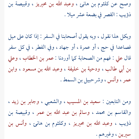
وصح عن
كلثوم بن هانئ
،
وعبد الله بن محيريز
،
وقبيصة بن
ذؤيب
: القصر في بضعة عشر ميلا .
وبكل هذا نقول ، وبه يقول أصحابنا في السفر : إذا كان على ميل
فصاعدا في حج ، أو عمرة ، أو جهاد ، وفي الفطر ، في كل سفر
قال
علي
: فهم من الصحابة كما أوردنا :
عمر بن الخطاب
،
وعلي
بن أبي طالب
،
ودحية بن خليفة
،
وعبد الله بن مسعود
،
وابن
عمر
،
وأنس
،
وشرحبيل بن السمط
.
ومن التابعين :
سعيد بن المسيب
،
والشعبي
،
وجابر بن زيد
،
والقاسم بن محمد
،
وسالم بن عبد الله بن عمر
،
وقبيصة بن
ذؤيب
،
وعبد الله بن محيريز
،
وكلثوم بن هانئ
،
وأنس بن
سيرين
، وغيرهم .