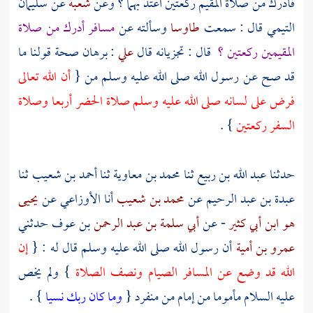
فأدرك من صلاة المقيم ركعتين اعتد بهما ؟ وعن
شعبة
عن
سليمان
التيمي
قال : سمعت
طاوسا
وسألته عن
مسافر أدرك من صلاة
المقيمين ركعتين ؟
قال : تجزيانه قال
علي
: برهان صحة قولنا ما
قد صح عن رسول الله صلى الله عليه وسلم من {
أن الله تعالى
فرض على لسانه صلى الله عليه وسلم صلاة الحضر أربعا وصلاة
السفر ركعتين
} .
حدثنا
عبد الله بن ربيع
ثنا
محمد بن معاوية
ثنا
أحمد بن شعيب
ثنا
عبدة بن عبد الرحيم
عن
محمد بن شعيب
أنا
الأوزاعي
عن
يحيى
هو ابن أبي كثير
- عن
أبي سلمة بن عبد الرحمن
بن
عوف
حدثني
عمرو بن أمية
أن رسول الله صلى الله عليه وسلم قال له : {
إن
الله قد وضع عن المسافر الصيام ونصف الصلاة
} ولم يخص
عليه السلام مأموما من إمام من منفرد {
وما كان ربك نسيا
} .