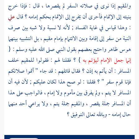
والمقيم إذا نوى في صلاته السفر لم يقصرها ، قال : فإذا خرج
بنيته إلى الإتمام فأحرى أن يخرج إلى الإتمام بحكم إمامه ؟ قال
علي
: وهذا قياس في غاية الفساد ; لأنه لا نسبة ولا شبه بين صرف
النية من سفر إلى إقامة وبين الائتمام بإمام مقيم ، بل التشبيه بينهما
هوس ظاهر واحتج بعضهم بقول النبي صلى الله عليه وسلم : {
إنما جعل الإمام ليؤتم به
} ؟ فقلنا لهم : فقولوا للمقيم خلف
المسافر : أن يأتم به إذن ؟ فقال قائلهم : قد جاء " أتموا صلاتكم
فإنا قوم سفر " ؟ فقلنا : لو صح هذا لكان عليكم ; لأن فيه أن
المسافر لا يتم ، ولم يفرق بين مأموم ولا إمام ، فالواجب على هذا
أن المسافر جملة يقصر ، والمقيم جملة يتم ، ولا يراعي أحد منهما
حال إمامه - وبالله تعالى التوفيق ؟