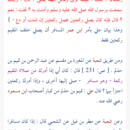
سمعت برسول الله صلى الله عليه وسلم وآمنت به ؟ قلت : نعم
؟ قال فإنه كان يصلي ركعتين فصل ركعتين إن شئت أو دع -
}
وهذا بيان جلي بأمر
ابن عمر
المسافر أن يصلي خلف المقيم
ركعتين فقط
ومن طريق
شعبة
عن
المغيرة بن مقسم
عن
عبد الرحمن بن تميم بن
حذلم
.
[
ص:
231 ]
قال : كان أبي إذا
أدرك من صلاة المقيم
ركعة - وهو مسافر
- صلى إليها أخرى ، وإذا أدرك ركعتين
اجتزأ بهما ؟ قال
علي
:
تميم بن حذلم
من كبار أصحاب
ابن مسعود
رضي الله عنه .
وعن
شعبة
عن
مطر بن فيل
عن
الشعبي
قال : إذا كان مسافرا