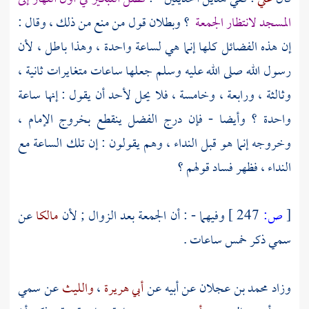
المسجد لانتظار الجمعة
؟ وبطلان قول من منع من ذلك ، وقال :
إن هذه الفضائل كلها إنما هي لساعة واحدة ، وهذا باطل ، لأن
رسول الله صلى الله عليه وسلم جعلها ساعات متغايرات ثانية ،
وثالثة ، ورابعة ، وخامسة ، فلا يحل لأحد أن يقول : إنها ساعة
واحدة ؟ وأيضا - فإن درج الفضل ينقطع بخروج الإمام ،
وخروجه إنما هو قبل النداء ، وهم يقولون : إن تلك الساعة مع
النداء ، فظهر فساد قولهم ؟
[
ص:
247 ]
وفيهما - : أن الجمعة بعد الزوال ; لأن
مالكا
عن
سمي
ذكر خمس ساعات .
وزاد
محمد بن عجلان
عن أبيه عن
أبي هريرة
،
والليث
عن
سمي