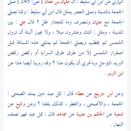
المازني
عن
ابن أبي سليط
: أن
عثمان بن عفان
[
ص:
245 ]
صلى
الجمعة
بالمدينة
وصلى العصر
بملل
قال
ابن أبي سليط
: وكنا نصلي
الجمعة مع
عثمان
وننصرف وما للجدار ظل ؟ قال
علي
: بين
المدينة
،
وملل
: اثنان وعشرون ميلا ، ولا يجوز ألبتة أن تزول
الشمس ثم يخطب ويصلي الجمعة ثم يمشي هذه المسافة قبل
اصفرار الشمس إلا من طرق طرق السرايا أو ركض ركض
البريد المؤجل وبالحري أن يكون هذا ؟ وقد روينا أيضا هذا عن
ابن الزبير
.
وعن
ابن جريج
عن
عطاء
قال : كل عيد حين يمتد الضحى :
الجمعة ، والأضحى ، والفطر ، كذلك بلغنا ؟ وعن
وكيع
عن
شعبة
عن
الحكم بن عتيبة
عن
مجاهد
قال : كل عيد فهو نصف
النهار .