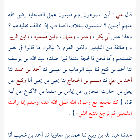
قال
علي
: أين المموهون إنهم متبعون عمل الصحابة رضي الله
عنهم أجمعين ؟ المشنعون بخلاف الصاحب إذا خالف تقليدهم ؟
وهذا عمل
أبي بكر
،
وعمر
،
وعثمان
،
وابن مسعود
،
وابن الزبير
، وطائفة من التابعين ولكن القوم لا يبالون ما قالوا في نصر
تقليدهم وأما نحن فالحجة عندنا فيما حدثناه
عبد الله بن يوسف
ثنا
أحمد بن فتح
ثنا
عبد الوهاب بن عيسى
ثنا
أحمد بن محمد
ثنا
أحمد بن علي
ثنا
مسلم بن الحجاج
ثنا
يحيى بن يحيى
أنا
وكيع
عن
يعلى بن الحارث المحاربي
عن
إياس بن سلمة بن الأكوع
عن أبيه
قال {
كنا نجمع مع رسول الله صلى الله عليه وسلم إذا زالت
الشمس ثم نرجع نتتبع الفيء
} .
حدثنا
عبد الله بن ربيع
ثنا
محمد بن معاوية
ثنا
أحمد بن شعيب
أنا