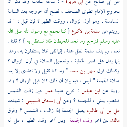
عن
أبي صالح
عن
أبي هريرة
- : ساعة سادسة وقد ذكر أن
بخروج الإمام تطوى الصحف ، فصح أن خروجه بعد الساعة
السادسة ، وهو أول الزوال ، ووقت الظهر ؟ فإن قيل : " قد
رويتم عن
سلمة بن الأكوع
{
كنا نجمع مع رسول الله صلى الله
عليه وسلم فنرجع وما نجد للحيطان ظلا نستظل به
} ؟ قلنا :
نعم ، ولم ينف
سلمة
الظل جملة ، إنما نفى ظلا يستظلون به ، وهذا
إنما يدل على قصر الخطبة ، وتعجيل الصلاة في أول الزوال ؟
وكذلك قول
سهل بن سعد
" وما كنا نقيل ولا نتغدى إلا بعد
صلاة الجمعة " ليس ، فيه بيان أن ذلك كان قبل الزوال ؟ وقد
روينا عن
ابن عباس
: خرج علينا
عمر
حين زالت الشمس
فخطب يعني ، للجمعة ؟ وعن
أبي إسحاق السبيعي
: شهدت
علي بن أبي طالب
يصلي الجمعة إذا زالت ، الشمس ؟ وفرق
مالك
بين آخر
وقت الجمعة
وبين آخر وقت الظهر ، على أنه