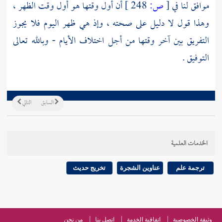
موافق لنا في
[
ص:
248 ]
أن أول وقتها هو أول وقت الظهر ،
وهذا قول لا دليل على صحته ، وإذ هي ظهر اليوم فلا يجوز
التفريق بين آخر وقتها من أجل اختلاف الأيام - وبالله تعالى
التوفيق .
السابق
التالي
الخدمات العلمية
ترجمة علم
عناوين الشجرة
تخريج حديث
وثيقة الخصوصية
اتفاقية الخدمة
اتصل بنا
من نحن