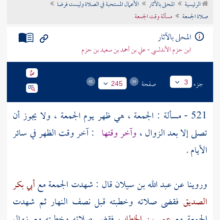
الرئيسية
المحلى بالآثار
الأعمال المستحبة في الصلاة وليست فرضا
تراجم الأعلام
صلاة الجمعة
مسألة وقت الجمعة
المحلى بالآثار
ابن حزم الأندلسي - علي بن أحمد بن سعيد بن حزم
جزء
صفحة
3
245
521 - مسألة : الجمعة ، هي ظهر يوم الجمعة ، ولا يجوز أن
تصلى إلا بعد الزوال ،
وآخر وقتها
: آخر وقت الظهر في سائر
الأيام .
وروينا عن
عبد الله بن سيلان
قال : شهدت الجمعة مع
أبي بكر
الصديق
فقضى صلاته وخطبته قبل نصف النهار ثم شهدت
الجمعة مع
عمر بن الخطاب
فقضى صلاته وخطبته مع زوال