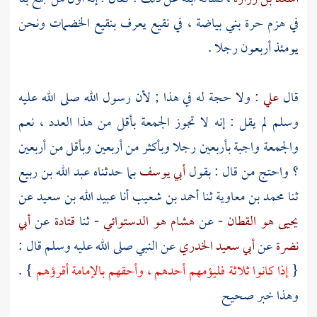
في
هزم
حرة بني بياضة
، في نقيع يعرف بنقيع
الخضمات
ونحن
يومئذ أربعون رجلا .
قال
علي
: ولا حجة له في هذا ; لأن رسول الله صلى الله عليه
وسلم لم يقل : إنه لا تجوز الجمعة بأقل من هذا العدد ، نعم
والجمعة واجبة بأربعين رجلا وبأكثر من أربعين وبأقل من أربعين
؟ واحتج من قال : بقول
أبي يوسف
بما حدثناه
عبد الله بن ربيع
ثنا
محمد بن معاوية
ثنا
أحمد بن شعيب
أنا
عبيد الله بن سعيد
عن
يحيى هو القطان
- عن
هشام هو الدستوائي
- ثنا
قتادة
عن
أبي
نضرة
عن
أبي سعيد الخدري
عن النبي صلى الله عليه وسلم قال :
{
إذا كانوا ثلاثة فليؤمهم أحدهم ، وأحقهم بالإمامة أقرؤهم
} .
وهذا خبر صحيح