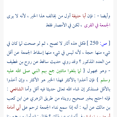
وأيضا - : فإن
أبا حنيفة
أول من يخالف هذا الخبر ، لأنه لا يرى
الجمعة في القرى
، لكن في الأمصار فقط
[
ص:
250 ]
فكل هذه آثار لا تصح ، ثم لو صحت لما كان في
شيء منها حجة ، لأنه ليس في شيء منها إسقاط الجمعة عن أقل
من العدد المذكور ؟ وقد روي حديث ساقط عن
روح بن غطيف
- وهو مجهول {
لما بلغوا مائتين جمع بهم النبي صلى الله عليه
وسلم
} فإن أخذوا بالأكثر فهذا الخبر هو الأكثر ، وإن أخذوا
بالأقل فسنذكر إن شاء الله تعالى حديثا فيه أقل وأما
الشافعي
:
فإنه احتج بخبر صحيح رويناه من طريق
الزهري
عن
ابن كعب
بن مالك
عن أبيه : أنه إذا سمع نداء الجمعة ترحم على
أبي أمامة
أسعد بن زرارة
، فسأله ابنه عن ذلك ؟ فقال : إنه أول من جمع بنا