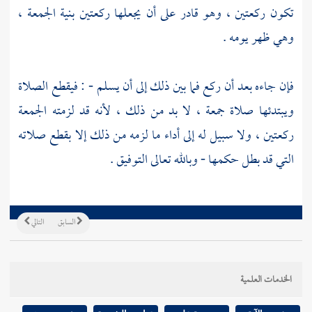
تكون ركعتين ، وهو قادر على أن يجعلها ركعتين بنية الجمعة ،
وهي ظهر يومه .
فإن جاءه بعد أن ركع فما بين ذلك إلى أن يسلم - : فيقطع الصلاة
ويبتدئها صلاة جمعة ، لا بد من ذلك ، لأنه قد لزمته الجمعة
ركعتين ، ولا سبيل له إلى أداء ما لزمه من ذلك إلا بقطع صلاته
التي قد بطل حكمها - وبالله تعالى التوفيق .
السابق
التالي
الخدمات العلمية