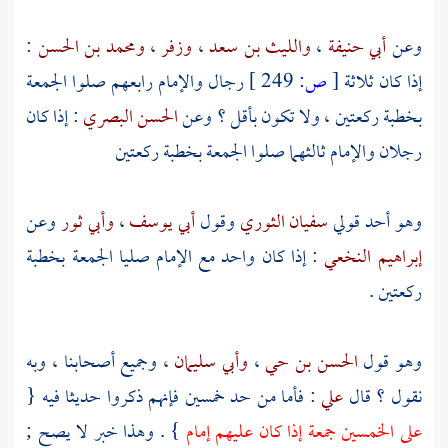
وعن
أبي حنيفة
،
والليث بن سعد
،
وزفر
،
ومحمد بن الحسن
:
إذا كان ثلاثة
[
ص:
249 ]
رجال والإمام رابعهم صلوا الجمعة
بخطبة ركعتين ، ولا تكون بأقل ؟ وعن
الحسن البصري
: إذا كان
رجلان والإمام ثالثهما صلوا الجمعة بخطبة ركعتين
وهو أحد قولي
سفيان الثوري
وقول
أبي يوسف
،
وأبي ثور
وعن
إبراهيم النخعي
: إذا كان واحد مع الإمام صليا الجمعة بخطبة
ركعتين .
وهو قول
الحسن بن حي
،
وأبي سليمان
، وجميع أصحابنا ، وبه
نقول ؟ قال
علي
: فأما من حد خمسين فإنهم ذكروا حديثا فيه {
على الخمسين جمعة إذا كان عليهم إمام
} . وهذا خبر لا يصح ;