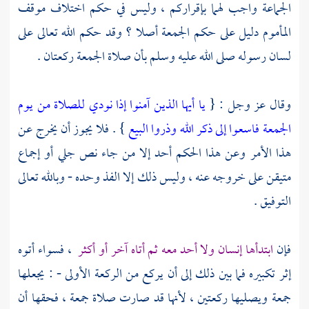
الجماعة واجب لهما بإقراركم ، وليس في حكم اختلاف موقف
المأموم دليل على حكم الجمعة أصلا ؟ وقد حكم الله تعالى على
لسان رسوله صلى الله عليه وسلم بأن صلاة الجمعة ركعتان .
وقال عز وجل : {
يا أيها الذين آمنوا إذا نودي للصلاة من يوم
الجمعة فاسعوا إلى ذكر الله وذروا البيع
} . فلا يجوز أن يخرج عن
هذا الأمر وعن هذا الحكم أحد إلا من جاء نص جلي أو إجماع
متيقن على خروجه عنه ، وليس ذلك إلا الفذ وحده - وبالله تعالى
التوفيق .
فإن
ابتدأها إنسان ولا أحد معه ثم أتاه آخر أو أكثر
، فسواء أتوه
إثر تكبيره فما بين ذلك إلى أن يركع من الركعة الأولى - : يجعلها
جمعة ويصليها ركعتين ، لأنها قد صارت صلاة جمعة ، فحقها أن