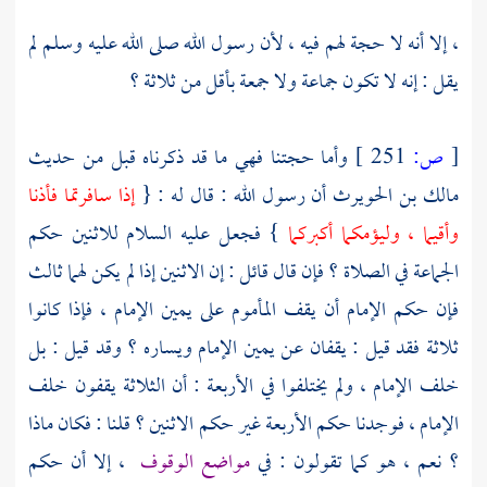
، إلا أنه لا حجة لهم فيه ، لأن رسول الله صلى الله عليه وسلم لم
يقل : إنه لا تكون جماعة ولا جمعة بأقل من ثلاثة ؟
[
ص:
251 ]
وأما حجتنا فهي ما قد ذكرناه قبل من حديث
مالك بن الحويرث
أن رسول الله : قال له : {
إذا سافرتما فأذنا
وأقيما ، وليؤمكما أكبركما
} فجعل عليه السلام للاثنين حكم
الجماعة في الصلاة ؟ فإن قال قائل : إن الاثنين إذا لم يكن لهما ثالث
فإن حكم الإمام أن يقف المأموم على يمين الإمام ، فإذا كانوا
ثلاثة فقد قيل : يقفان عن يمين الإمام ويساره ؟ وقد قيل : بل
خلف الإمام ، ولم يختلفوا في الأربعة : أن الثلاثة يقفون خلف
الإمام ، فوجدنا حكم الأربعة غير حكم الاثنين ؟ قلنا : فكان ماذا
؟ نعم ، هو كما تقولون : في
مواضع الوقوف
، إلا أن حكم