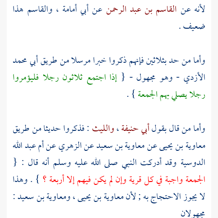
لأنه عن
القاسم بن عبد الرحمن
عن
أبي أمامة
،
والقاسم
هذا
ضعيف .
وأما من حد بثلاثين فإنهم ذكروا خبرا مرسلا من طريق
أبي محمد
الأزدي
- وهو مجهول - {
إذا اجتمع ثلاثون رجلا فليؤمروا
رجلا يصلي بهم الجمعة
} .
وأما من قال بقول
أبي حنيفة
،
والليث
: فذكروا حديثا من طريق
معاوية بن يحيى
عن
معاوية بن سعيد
عن
الزهري
عن
أم عبد الله
الدوسية
وقد أدركت النبي صلى الله عليه وسلم أنه قال : {
الجمعة واجبة في كل قرية وإن لم يكن فيهم إلا أربعة ؟
} . وهذا
لا يجوز الاحتجاج به ; لأن
معاوية بن يحيى
،
ومعاوية بن سعيد
:
مجهولان