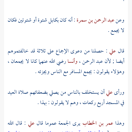
وعن
عبد الرحمن بن سمرة
: أنه كان
بكابل
شتوة أو شتوتين فكان
لا يجمع .
قال
علي
: حصلنا من دعوى الإجماع على ثلاثة قد خالفتموهم
أيضا ; لأن
عبد الرحمن
،
وأنسا
رضي الله عنهما كانا لا يجمعان ،
وهؤلاء يقولون : يجمع المسافر مع الناس ويجزئه .
ورأى
علي
أن يستخلف بالناس من يصلي بضعفائهم صلاة العيد
في المسجد أربع ركعات ، وهم لا يقولون : بهذا .
وهذا
عمر بن الخطاب
يرى الجمعة عموما قال
علي
: قال الله