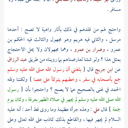
مسافر .
واحتج لهم من قلدهم في ذلك بآثار واهية لا تصح : أحدها
مرسل ، والثاني فيه
هريم
وهو مجهول والثالث فيه
الحكم بن
عمرو
،
وضرار بن عمرو
، وهما مجهولان ولا يحل الاحتجاج
بمثل هذا ؟ ولو شئنا لعارضناهم بما رويناه من طريق
عبد الرزاق
عن
ابن جريج
قال {
بلغني أن رسول الله صلى الله عليه وسلم
جمع بأصحابه في سفر ، وخطبهم يتوكأ على عصا
} ولكننا ولله
الحمد في غنى بالصحيح عما لا يصح ؟ واحتجوا بأن {
رسول
الله صلى الله عليه وسلم لم يجهر في صلاة الظهر
بعرفة
، وكان يوم
جمعة
} قال
علي
: وهذه جرأة عظيمة وما روى قط أحد : أنه عليه
السلام لم يجهر فيها ، والقاطع بذلك كاذب على الله تعالى وعلى