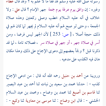
رسوله صلى الله عليه وسلم قد قفا ما لا علم به ؟ وقد قال
عطاء
وغيره : إن
وافق يوم
عرفة
يوم جمعة
جهر الإمام ؟ قال
علي
: ولا
خلاف في أنه عليه السلام خطب وصلى ركعتين وهذه صلاة
الجمعة ، وحتى لو صح لهم أنه عليه السلام لم يجهر لما كان لهم في
ذلك حجة أصلا ،
[
ص:
253 ]
لأن الجهر ليس فرضا ، ومن
أسر في صلاة جهر ، أو جهر في صلاة سر
، فصلاته تامة ، لما قد
ذكرنا قبل ؟ ولجأ بعضهم إلى دعوى الإجماع على ذلك وهذا مكان
هان فيه الكذب على مدعيه .
وروينا عن
أحمد بن حنبل
رحمه الله أنه قال : من ادعى الإجماع
كذب - : حدثنا
محمد بن سعيد بن نبات
ثنا
أحمد بن عبد البصير
ثنا
قاسم بن أصبغ
ثنا
محمد بن وضاح
،
ومحمد بن عبد السلام
الخشني
- : قال
ابن وضاح
: ثنا
موسى بن معاوية
ثنا
وكيع
- :