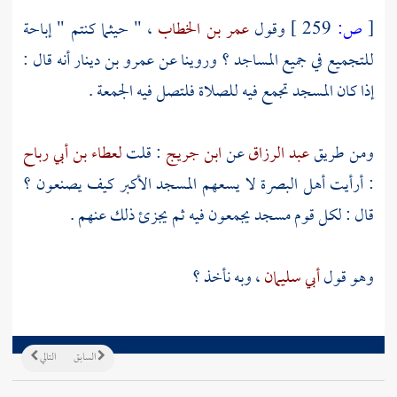
[
ص:
259 ]
وقول
عمر بن الخطاب
، " حيثما كنتم " إباحة
للتجميع في جميع المساجد ؟ وروينا عن
عمرو بن دينار
أنه قال :
إذا كان المسجد تجمع فيه للصلاة فلتصل فيه الجمعة .
ومن طريق
عبد الرزاق
عن
ابن جريج
: قلت
لعطاء بن أبي رباح
: أرأيت أهل
البصرة
لا يسعهم المسجد الأكبر كيف يصنعون ؟
قال : لكل قوم مسجد يجمعون فيه ثم يجزئ ذلك عنهم .
وهو قول
أبي سليمان
، وبه نأخذ ؟
السابق
التالي