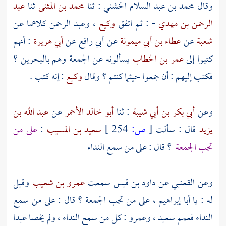
وقال
محمد بن عبد السلام الخشني
: ثنا
محمد بن المثنى
ثنا
عبد
الرحمن بن مهدي
- : ثم اتفق
وكيع
،
وعبد الرحمن
كلاهما عن
شعبة
عن
عطاء بن أبي ميمونة
عن
أبي رافع
عن
أبي هريرة
: أنهم
كتبوا إلى
عمر بن الخطاب
يسألونه عن الجمعة وهم
بالبحرين
؟
فكتب إليهم : أن جمعوا حيثما كنتم ؟ وقال
وكيع
: إنه كتب .
وعن
أبي بكر بن أبي شيبة
: ثنا
أبو خالد الأحمر
عن
عبد الله بن
يزيد
قال : سألت
[
ص:
254 ]
سعيد بن المسيب
:
على من
تجب الجمعة
؟ قال : على من سمع النداء
وعن
القعنبي
عن
داود بن قيس
سمعت
عمرو بن شعيب
وقيل
له : يا أبا
إبراهيم
، على من تجب الجمعة ؟ قال : على من سمع
النداء فعمم
سعيد
،
وعمرو
: كل من سمع النداء ، ولم يخصا عبدا