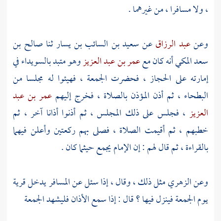
، ولا مسافرا ، من غيرهما .
وعن
عبد الرزاق
عن
سعيد بن السائب بن يسار
ثنا
صالح بن
سعد المكي
أنه كان مع
عمر بن عبد العزيز
وهو متبد بالسويداء في
إمارته على
الحجاز
، فحضرت الجمعة ، فهيئوا له مجلسا من
البطحاء ، ثم أذن المؤذن بالصلاة ، فخرج إليهم
عمر بن عبد
العزيز
، فجلس على ذلك المجلس ، ثم أذنوا أذانا آخر ، ثم
خطبهم ، ثم أقيمت الصلاة ، فصلى بهم ركعتين وأعلن فيهما
بالقراءة ، ثم قال لهم : إن الإمام يجمع حيثما كان .
وعن
الزهري
مثل ذلك ، وقال ، إذا سئل عن المسافر يدخل قرية
يوم الجمعة فينزل فيها ؟ قال : إذا سمع الأذان فليشهد الجمعة