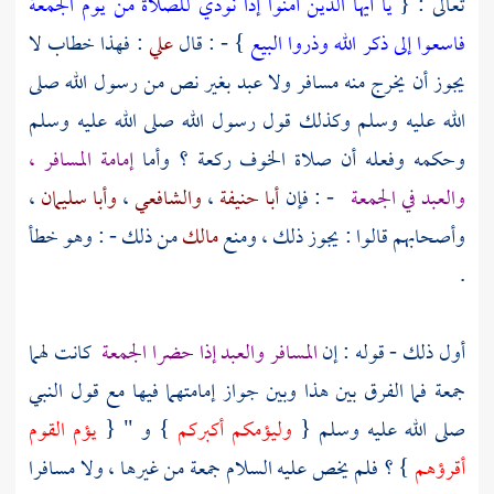
تعالى : {
يا أيها الذين آمنوا إذا نودي للصلاة من يوم الجمعة
فاسعوا إلى ذكر الله وذروا البيع
} - : قال
علي
: فهذا خطاب لا
يجوز أن يخرج منه مسافر ولا عبد بغير نص من رسول الله صلى
الله عليه وسلم وكذلك قول رسول الله صلى الله عليه وسلم
وحكمه وفعله أن صلاة الخوف ركعة ؟ وأما
إمامة المسافر ،
والعبد في الجمعة
- : فإن
أبا حنيفة
،
والشافعي
،
وأبا سليمان
،
وأصحابهم قالوا : يجوز ذلك ، ومنع
مالك
من ذلك - : وهو خطأ
.
أول ذلك - قوله : إن
المسافر والعبد إذا حضرا الجمعة
كانت لهما
جمعة فما الفرق بين هذا وبين جواز إمامتهما فيها مع قول النبي
صلى الله عليه وسلم {
وليؤمكم أكبركم
} و " {
يؤم القوم
أقرؤهم
} ؟ فلم يخص عليه السلام جمعة من غيرها ، ولا مسافرا