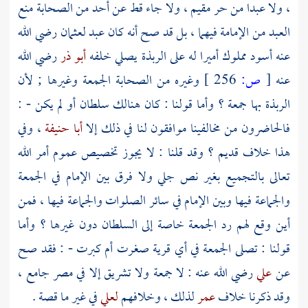
، ولا عبدا من حر مقيم ، ولا جاء قط عن أحد من الصحابة منع
العبد من الإمامة فيهما ، بل قد صح أنه كان عبد
لعثمان
رضي الله
عنه أسود مملوك أميرا له على
الربذة
يصلي خلفه
أبو ذر
رضي الله
عنه
[
ص:
256 ]
وغيره من الصحابة الجمعة وغيرها ; لأن
الربذة
بها جمعة ؟ وأما قولنا : كان هنالك سلطان أو لم يكن - :
فالحاضرون من مخالفينا موافقون لنا في ذلك إلا
أبا حنيفة
، وفي
هذا خلاف قديم ؟ وقد قلنا : لا يجوز تخصيص عموم أمر الله
تعالى بالتجميع بغير نص جلي ولا فرق بين الإمام في الجمعة
والجماعة فيها وبين الإمام في سائر الصلوات والجماعة فيها ، فمن
أين وقع لهم رد الجمعة خاصة إلى السلطان دون غيرها ؟ وأما
قولنا : تصلى الجمعة في أي قرية صغرت أم كبرت - : فقد صح
عن
علي
رضي الله عنه : لا جمعة ولا تشريق إلا في مصر جامع ،
وقد ذكرنا خلاف
عمر
لذلك ، وخلافهم
لعلي
في غير ما قصة .