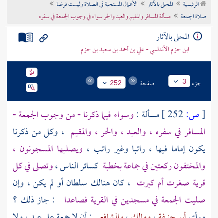
الرئيسية
المحلى بالآثار
الأعمال المستحبة في الصلاة وليست فرضا
تراجم الأعلام
صلاة الجمعة
مسألة المسافر والمقيم والعبد والحر سواء في وجوب الجمعة في سفره
المحلى بالآثار
ابن حزم الأندلسي - علي بن أحمد بن سعيد بن حزم
جزء
صفحة
3
252
[
ص:
252 ]
مسألة :
وسواء فيما ذكرنا - من وجوب الجمعة -
المسافر في سفره ، والعبد ، والحر ، والمقيم
، وكل من ذكرنا
يكون إماما فيها ، راتبا وغير راتب ،
ويصليها المسجونون ،
والمختفون ركعتين في جماعة بخطبة
كسائر الناس ،
وتصلى في كل
قرية صغرت أم كبرت
، كان هنالك سلطان أو لم يكن ، وإن
صليت الجمعة في مسجدين في القرية فصاعدا
: جاز ذلك ؟
ورأى
أبو حنيفة
،
ومالك
،
والشافعي
: أن لا جمعة على عبد ، ولا