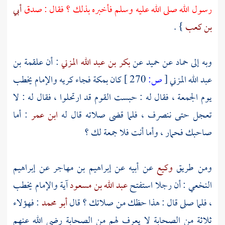
رسول الله صلى الله عليه وسلم فأخبره بذلك ؟ فقال : صدق
أبي
بن كعب
} .
وبه إلى
حماد
عن
حميد
عن
بكر بن عبد الله المزني
: أن
علقمة بن
عبد الله المزني
[
ص:
270 ]
كان
بمكة
فجاء كريه والإمام يخطب
يوم الجمعة ، فقال له : حبست القوم قد ارتحلوا ، فقال له : لا
تعجل حتى ننصرف ، فلما قضى صلاته قال له
ابن عمر
: أما
صاحبك فحمار ، وأما أنت فلا جمعة لك ؟
ومن طريق
وكيع
عن أبيه عن
إبراهيم بن مهاجر
عن
إبراهيم
النخعي
: أن رجلا استفتح
عبد الله بن مسعود
آية والإمام يخطب
، فلما صلى قال : هذا حظك من صلاتك ؟ قال
أبو محمد
: فهؤلاء
ثلاثة من الصحابة لا يعرف لهم من الصحابة رضي الله عنهم