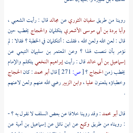
روينا من طريق
سفيان الثوري
عن
مجالد
قال : رأيت
الشعبي
،
وأبا بردة بن أبي موسى الأشعري
يتكلمان
والحجاج
يخطب حين
قال : لعن الله ولعن الله ، فقلت : أتتكلمان في الخطبة ؟ فقالا : لم
نؤمر بأن ننصت لهذا ؟ وعن
المعتمر بن سليمان التيمي
عن
إسماعيل بن أبي خالد
قال : رأيت
إبراهيم النخعي
يتكلم والإمام
يخطب زمن
الحجاج
؟
[
ص:
271 ]
قال
أبو محمد
: كان
الحجاج
وخطباؤه يلعنون
عليا
،
وابن الزبير
رضي الله عنهم ولعن لاعنهم
.
قال
أبو محمد
: وقد روينا خلافا عن بعض السلف لا نقول به ؟ -
: رويناه من طريق
وكيع
عن
ابن نائل
عن
إسماعيل بن أمية
عن