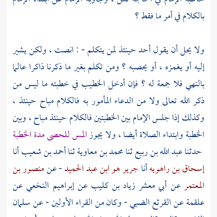
بالكلام في أمر ما فقط ؟
ولا يحل أن يقول أحد حينئذ لمن يتكلم - : انصت ، ولكن يشير
إليه أو يغمزه ، أو يحصبه ؟ ومن تكلم بغير ما ذكرنا ذاكرا عالما
بالنهي فلا جمعة له ؟ فإن أدخل الخطيب في خطبته ما ليس من
ذكر الله تعالى ولا من الدعاء المأمور به فالكلام مباح حينئذ ،
وكذلك إذا جلس الإمام بين الخطبتين فالكلام حينئذ مباح ، وبين
الخطبة وابتداء الصلاة أيضا ، ولا يجوز
المس للحصى مدة الخطبة
حدثنا
عبد الله بن ربيع
ثنا
محمد بن معاوية
ثنا
أحمد بن شعيب
أنا
إسحاق بن راهويه
أنا
جرير هو ابن عبد الحميد
- عن
منصور بن
المعتمر
عن
أبي معشر زياد بن كليب
عن
إبراهيم النخعي
عن
علقمة
عن
القرثع الضبي
- وكان من القراء الأولين - عن
سلمان