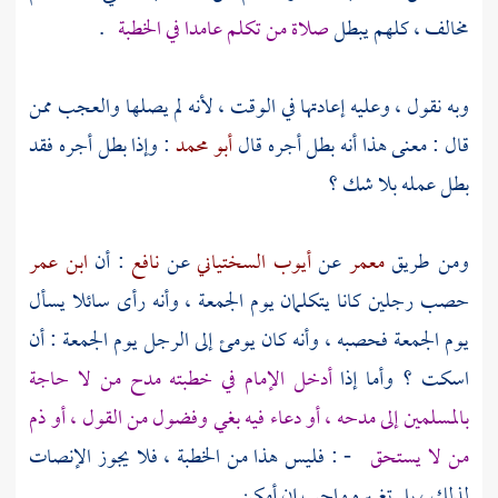
مخالف ، كلهم يبطل
صلاة من تكلم عامدا في الخطبة
.
وبه نقول ، وعليه إعادتها في الوقت ، لأنه لم يصلها والعجب ممن
قال : معنى هذا أنه بطل أجره قال
أبو محمد
: وإذا بطل أجره فقد
بطل عمله بلا شك ؟
ومن طريق
معمر
عن
أيوب السختياني
عن
نافع
: أن
ابن عمر
حصب رجلين كانا يتكلمان يوم الجمعة ، وأنه رأى سائلا يسأل
يوم الجمعة فحصبه ، وأنه كان يومئ إلى الرجل يوم الجمعة : أن
اسكت ؟ وأما إذا
أدخل الإمام في خطبته مدح من لا حاجة
بالمسلمين إلى مدحه ، أو دعاء فيه بغي وفضول من القول ، أو ذم
من لا يستحق
- : فليس هذا من الخطبة ، فلا يجوز الإنصات
لذلك ، بل تغييره واجب إن أمكن