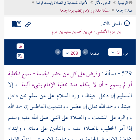
الرئيسية
المحلى بالآثار
الأعمال المستحبة في الصلاة وليست فرضا
تراجم الأعلام
صلاة الجمعة
مسألة الكلام والإمام يخطب يوم الجمعة
المحلى بالآثار
ابن حزم الأندلسي - علي بن أحمد بن سعيد بن حزم
جزء
صفحة
3
269
529 - مسألة :
وفرض على كل من حضر الجمعة - سمع الخطبة
أو لم يسمع - أن لا يتكلم مدة خطبة الإمام بشيء ألبتة
، إلا
التسليم إن دخل حينئذ ، ورد السلام على من سلم ممن دخل
حينئذ ، وحمد الله تعالى إن عطس ، وتشميت العاطس إن حمد الله
، والرد على المشمت ، والصلاة على النبي صلى الله عليه وسلم
إذا أمر الخطيب بالصلاة عليه ، والتأمين على دعائه ، وابتداء
مخاطبة الإمام في الحاجة تعن ، ومجاوبة الإمام ممن ابتدأه الإمام