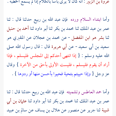
عروة بن الزبير
: أنه كان لا يرى بأسا بالكلام إذا لم يسمع الخطبة .
وأما
ابتداء السلام ورده
فإن
عبد الله بن ربيع
حدثنا قال : ثنا
عمر بن عبد الملك
ثنا
محمد بن بكر
ثنا
أبو داود
ثنا
أحمد بن حنبل
ثنا
بشر هو ابن المفضل
- عن
محمد بن عجلان
عن
المقبري هو
سعيد بن أبي سعيد
- عن
أبي هريرة
قال : قال رسول الله صلى
الله عليه وسلم : {
إذا انتهى أحدكم إلى المجلس فليسلم ، فإذا
أراد أن يقوم فليسلم ، فليست الأولى بأحق من الآخرة
} وقال
عز وجل {
وإذا حييتم بتحية فحيوا بأحسن منها أو ردوها
} .
وأما
حمد العاطس وتشميته
فإن
عبد الله بن ربيع
حدثنا قال : ثنا
عمر بن عبد الملك
ثنا
محمد بن بكر
ثنا
أبو داود
ثنا
عثمان بن أبي
شيبة
ثنا
جرير
عن
منصور
عن
هلال بن يساف
عن
سالم بن عبيد