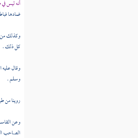
كتاب العواقل والقسامة وقتل أهل البغي
أنه ليس في ص
ضادها فباط
كتاب الحدود
كتاب المحاربين
وكذلك من
كتاب السرقة
كل ذلك .
مسألة في تحريم الخمر واختلاف الناس في حد
شاربها
وقال عليه ا
وسلم .
مسائل التعزير وما لا حد فيه
روينا من ط
وعن
القاس
الصاحب الذ