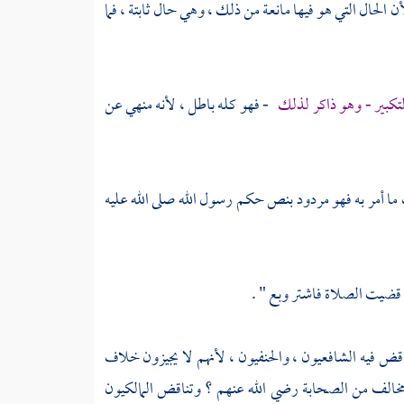
ن الحال التي هو فيها مانعة من ذلك ، وهي حال ثابتة ، فما
التكبير - وهو ذاكر لذلك
- فهو كله باطل ، لأنه منهي عن
ا أمر به فهو مردود بنص حكم رسول الله صلى الله عليه
 قضيت الصلاة فاشتر وبع " .
ناقض فيه الشافعيون ، والحنفيون ، لأنهم لا يجيزون خلاف
مخالف من الصحابة رضي الله عنهم ؟ وتناقض المالكيون