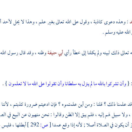
د
: وهذه دعوى كاذبة ، وقول على الله تعالى بغير علم ، وهذا لا يحل لأحد أن ي
لله عليه وسلم .
ه تعالى ذلك لبينه ولم يكلنا إلى خطأ رأي
أبي حنيفة
وظنه ، وقد قال رسول الله 
: {
وأن تشركوا بالله ما لم ينزل به سلطانا وأن تقولوا على الله ما لا تعلمون
} .
 قد علمنا ذلك ؟ قلنا : ومن أين علمتموه ؟ فإن ادعيتم ضرورة كذبتم ، لأننا
، ولا سبيل لهم إليه ، فلم يبق إلا الظن وقالوا : نحن منهيون عن البيع في الص
وز أن يكون في الصلاة أصلا ; لأنه إذا وقع عمدا
[
ص:
292 ]
أبطلها ، فليس ح