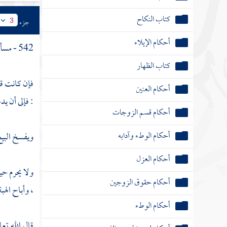
كتاب النكاح
جزء
3
أحكام الإيلاء
542 - مسألة :
كتاب الظهار
أحكام العنين
فإن كانت قر
أحكام قسم الزوجات
: فإلى أن ي
أحكام الوطء وآدابه
ويفسخ البيع
أحكام العزل
أحكام حقوق الزوجين
ولا يحرم حين
، وأباح اله
أحكام الوطء
أحكام لبس الحرير والذهب
قال الله تعا