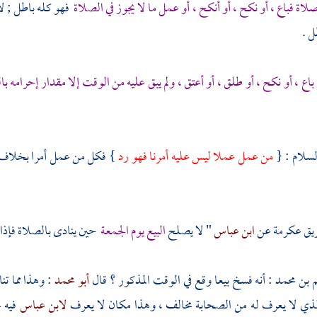
لاة فباع ، أو نكح ، أو أنكح ، أو عمل ما لا يجوز في الصلاة
فهو كله باطل ; لأ
ل .
باع ، أو نكح ، أو طلق ، أو أعتق ، ولم يبق عليه من الوقت إلا مقدار إحرامه ب
لسلام : {
من عمل عملا ليس عليه أمرنا فهو رد
} فكل من عمل أمرا بخلاف م
ريق
عكرمة
عن
ابن عباس
" لا يصلح
البيع يوم الجمعة
حين ينادى بالصلاة فإذا
م بن محمد
: أنه فسخ بيعا وقع في الوقت المذكور ؟ قال
أبو محمد
: وهذا مما ت
ي لا يعرف له من الصحابة مخالف ، وهذا مكان لا يعرف
لابن عباس
فيه 