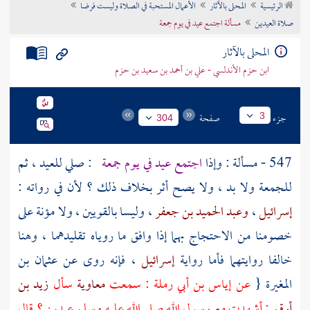
الرئيسية
المحلى بالآثار
الأعمال المستحبة في الصلاة وليست فرضا
تراجم الأعلام
صلاة العيدين
مسألة اجتمع عيد في يوم جمعة
المحلى بالآثار
ابن حزم الأندلسي - علي بن أحمد بن سعيد بن حزم
جزء
صفحة
3
304
547 - مسألة : وإذا
اجتمع عيد في يوم جمعة
: صلي للعيد ، ثم
للجمعة ولا بد ، ولا يصح أثر بخلاف ذلك ؟ لأن في رواته :
إسرائيل
،
وعبد الحميد بن جعفر
، وليسا بالقويين ، ولا مؤنة على
خصومنا من الاحتجاج بهما إذا وافق ما روياه تقليدهما ، وهنا
خالفا روايتهما فأما رواية
إسرائيل
، فإنه روى عن
عثمان بن
المغيرة
{
عن
إياس بن أبي رملة
: سمعت
معاوية
سأل
زيد بن
أرقم
: أشهدت مع رسول الله صلى الله عليه وسلم عيدين ؟ قال