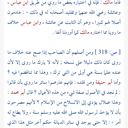
فأما
مالك
: فإنه في اختياره بعض ما روي من طريق
ابن عباس
،
وعائشة
رضي الله عنهما وتقليد أصحابه له في ذلك - : هادمون
أصلا لهم كبيرا ، وهو أن الثابت عن
عائشة
،
وابن عباس
خلاف
ما رويا مما اختاره
مالك
كما أوردنا آنفا .
[
ص:
318 ]
ومن أصلهم أن الصاحب إذا صح عنه خلاف ما
روى كان ذلك دليلا على نسخه ; لأنه لا يترك ما روى إلا لأن
عنده علما بسنة هي أولى من التي ترك ، وهذا مما تناقضوا فيه ؟
وأما
أبو حنيفة
ومن قلده : فإنهم عارضوا سائر ما روي بأن قالوا
: لم نجد في الأصول صفة شيء من هذه الأعمال ؟ قال
أبو محمد
:
وهذا ضلال يؤدي إلى الانسلاخ من الإسلام ؟ لأنهم مصرحون
بأن لا يؤخذ لرسول الله صلى الله عليه وسلم سنة ، ولا يطاع له
أمر - : إلا حتى يوجد في سائر الديانة حكم آخر مثل هذا الذي