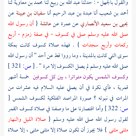
والقول بالجهل - : حدثنا
عبد الله بن ربيع
ثنا
محمد بن معاوية
ثنا
أحمد بن شعيب
أنا
عبدة بن عبد الرحيم
أنا
سفيان بن عيينة
عن
يحيى بن سعيد الأنصاري
عن
عمرة
عن
عائشة
{
أن رسول الله
صلى الله عليه وسلم صلى في كسوف - في صفة
زمزم
- أربع
ركعات وأربع سجدات
} . فهذه صلاة كسوف كانت
بمكة
سوى التي كانت
بالمدينة
، وما رووا قط عن أحد " أن رسول الله
صلى الله عليه وسلم لم يصل الكسوف إلا مرة " .
[
ص:
321 ]
وكسوف الشمس يكون متواترا ، بين كل كسوفين
خمسة أشهر
قمرية ، فأي نكرة في أن يصلي عليه السلام فيه عشرات من
المرات في نبوته ؟ صورة المراصد الفلكية لكسوف الشمس
[
ص:
322 ]
وأما اقتصارنا على ما وصفنا في صلاة كسوف القمر
لقول رسول الله صلى الله عليه وسلم {
صلاة الليل والنهار
مثنى مثنى
} فلا يجوز أن تكون صلاة إلا مثنى مثنى ، إلا صلاة