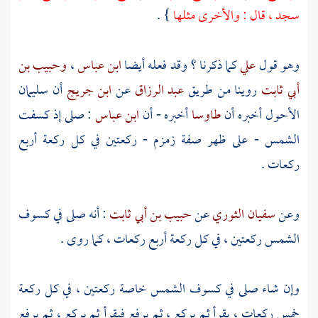
سجد ، قال : والأخرى مثلها
} .
وهو قول
علي
كما ذكرنا ؟ وقد فعله أيضا
ابن عباس
،
وحبيب بن
أبي ثابت
روينا من طريق
عبد الرزاق
عن
ابن جريج
أن
سليمان
الأحول
أخبره أن
طاوسا
أخبره - أن
ابن عباس
: صلى إذ كسفت
الشمس - على ظهر صفة
زمزم
- ركعتين في كل ركعة أربع
ركعات .
وعن
سفيان الثوري
عن
حبيب بن أبي ثابت
: أنه صلى في كسوف
الشمس ركعتين ، في كل ركعة أربع ركعات ، كما روى .
وإن شاء صلى في كسوف الشمس خاصة ركعتين ، في كل ركعة
خمس ركعات ، يقرأ ثم يركع ، ثم يرفع فيقرأ ثم يركع ، ثم يرفع