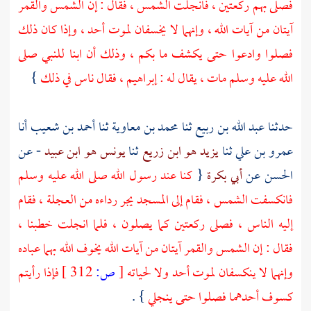
فصلى بهم ركعتين ، فانجلت الشمس ، فقال : إن الشمس والقمر
آيتان من آيات الله ، وإنهما لا يخسفان لموت أحد ، وإذا كان ذلك
فصلوا وادعوا حتى يكشف ما بكم ، وذلك أن ابنا للنبي صلى
الله عليه وسلم مات ، يقال له :
إبراهيم
، فقال ناس في ذلك
}
حدثنا
عبد الله بن ربيع
ثنا
محمد بن معاوية
ثنا
أحمد بن شعيب
أنا
عمرو بن علي
ثنا
يزيد هو ابن زريع
ثنا
يونس هو ابن عبيد
- عن
الحسن
عن
أبي بكرة
{
كنا عند رسول الله صلى الله عليه وسلم
فانكسفت الشمس ، فقام إلى المسجد يجر رداءه من العجلة ، فقام
إليه الناس ، فصلى ركعتين كما يصلون ، فلما انجلت خطبنا ،
فقال : إن الشمس والقمر آيتان من آيات الله يخوف الله بهما عباده
وإنهما لا ينكسفان لموت أحد ولا لحياته
[
ص:
312 ]
فإذا رأيتم
كسوف أحدهما فصلوا حتى ينجلي
} .