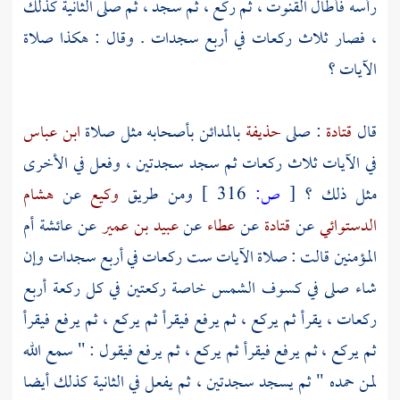
رأسه فأطال القنوت ، ثم ركع ، ثم سجد ، ثم صلى الثانية كذلك
، فصار ثلاث ركعات في أربع سجدات . وقال : هكذا صلاة
الآيات ؟
قال
قتادة
: صلى
حذيفة
بالمدائن بأصحابه مثل صلاة
ابن عباس
في الآيات ثلاث ركعات ثم سجد سجدتين ، وفعل في الأخرى
مثل ذلك ؟
[
ص:
316 ]
ومن طريق
وكيع
عن
هشام
الدستوائي
عن
قتادة
عن
عطاء
عن
عبيد بن عمير
عن
عائشة
أم
المؤمنين قالت : صلاة الآيات ست ركعات في أربع سجدات وإن
شاء صلى في كسوف الشمس خاصة ركعتين في كل ركعة أربع
ركعات ، يقرأ ثم يركع ، ثم يرفع فيقرأ ثم يركع ، ثم يرفع فيقرأ
ثم يركع ، ثم يرفع فيقرأ ثم يركع ، ثم يرفع فيقول : " سمع الله
لمن حمده " ثم يسجد سجدتين ، ثم يفعل في الثانية كذلك أيضا