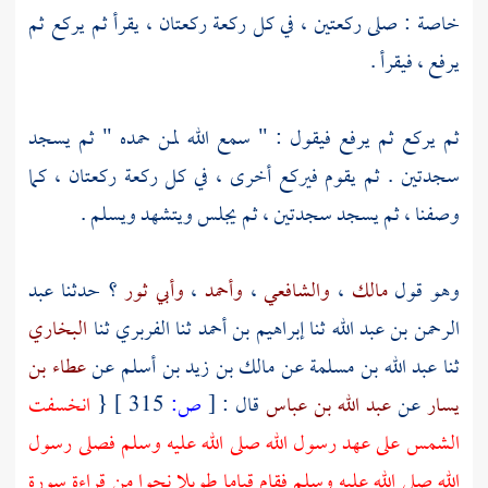
خاصة : صلى ركعتين ، في كل ركعة ركعتان ، يقرأ ثم يركع ثم
يرفع ، فيقرأ .
ثم يركع ثم يرفع فيقول : " سمع الله لمن حمده " ثم يسجد
سجدتين . ثم يقوم فيركع أخرى ، في كل ركعة ركعتان ، كما
وصفنا ، ثم يسجد سجدتين ، ثم يجلس ويتشهد ويسلم .
وهو قول
مالك
،
والشافعي
،
وأحمد
،
وأبي ثور
؟ حدثنا
عبد
الرحمن بن عبد الله
ثنا
إبراهيم بن أحمد
ثنا
الفربري
ثنا
البخاري
ثنا
عبد الله بن مسلمة
عن
مالك بن زيد بن أسلم
عن
عطاء بن
يسار
عن
عبد الله بن عباس
قال :
[
ص:
315 ]
{
انخسفت
الشمس على عهد رسول الله صلى الله عليه وسلم فصلى رسول
الله صلى الله عليه وسلم فقام قياما طويلا نحوا من قراءة سورة