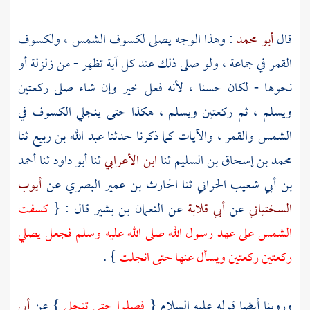
قال
أبو محمد
: وهذا الوجه يصلى لكسوف الشمس ، ولكسوف
القمر في جماعة ، ولو صلى ذلك عند كل آية تظهر - من زلزلة أو
نحوها - لكان حسنا ، لأنه فعل خير وإن شاء صلى ركعتين
ويسلم ، ثم ركعتين ويسلم ، هكذا حتى ينجلي الكسوف في
الشمس والقمر ، والآيات كما ذكرنا حدثنا
عبد الله بن ربيع
ثنا
محمد بن إسحاق بن السليم
ثنا
ابن الأعرابي
ثنا
أبو داود
ثنا
أحمد
بن أبي شعيب الحراني
ثنا
الحارث بن عمير البصري
عن
أيوب
السختياني
عن
أبي قلابة
عن
النعمان بن بشير
قال : {
كسفت
الشمس على عهد رسول الله صلى الله عليه وسلم فجعل يصلي
ركعتين ركعتين ويسأل عنها حتى انجلت
} .
وروينا أيضا قوله عليه السلام {
فصلوا حتى تنجلي
} عن
أبي