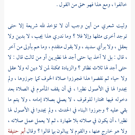
خالفوا ، ومع هذا فهو حمق من القول .
وليت شعري من أين وجب أن لا تؤخذ لله شريعة إلا حتى
توجد أخرى مثلها وإلا فلا ؟ وما ندري هذا يجب ، لا بدين ولا
بعقل ، ولا برأي سديد ، ولا بقول متقدم ، وما هم بأولى من آخر
، قال : بل لا آخذ بها حتى أجد لها نظيرين أو من ثالث قال : لا
حتى أجد لها ثلاث نظائر ؟ والزيادة ممكنة لمن لا دين له ولا عقل
ولا حياء ثم نقضوا هذا فجوزوا صلاة الخوف كما جوزوها ، ولم
يجدوا لها في الأصول نظيرا ، في أن يقف المأموم في الصلاة بعد
دخوله فيها مختارا للوقوف ، لا يصلي بصلاة إمامه ، ولا يتم ما
بقي عليه ؟ وجوزوا البناء في الحدث ، ولم يجدوا في الأصول لها
نظيرا ، أن يكون في صلاته بلا طهارة ، ثم لا يعمل عمل صلاته ،
ولا هو خارج عنها ، والقوم لا يبالون بما قالوا ؟ وقال
أبو حنيفة