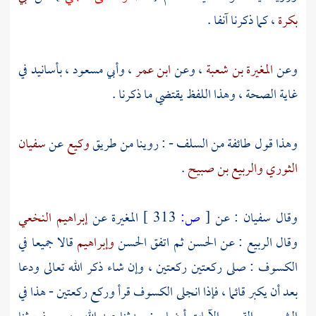
بكرة
، كما ذكرنا آنفا .
وعن
المغيرة بن شعبة
، وعن
ابن عمر
،
وأبي مسعود
، بأسانيد في
غاية الصحة ، وهذا اللفظ يقتضي ما ذكرنا .
وهذا قول طائفة من السلف - : روينا من طريق
وكيع
عن
سفيان
الثوري
والربيع بن صبيح
.
وقال
سفيان
: عن
[
ص:
313 ]
المغيرة
عن
إبراهيم النخعي
وقال
الربيع
: عن
الحسن
ثم اتفق
الحسن
وإبراهيم
قالا جميعا في
الكسوف : صلى ركعتين ركعتين ، وإن شاء ذكر الله تعالى ودعا
بعد أن يكبر قائما ، فإذا انجلى الكسوف قرأ وركع ركعتين - هذا في