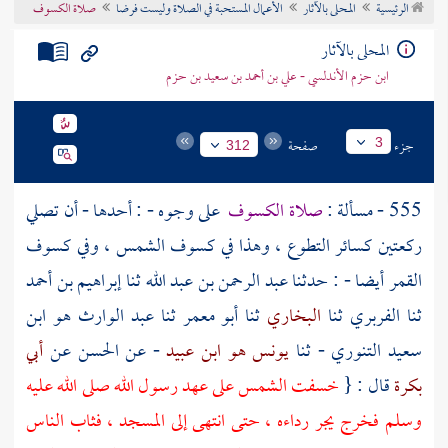
الرئيسية
المحلى بالآثار
الأعمال المستحبة في الصلاة وليست فرضا
صلاة الكسوف
تراجم الأعلام
المحلى بالآثار
ابن حزم الأندلسي - علي بن أحمد بن سعيد بن حزم
جزء
صفحة
3
312
555 - مسألة :
صلاة الكسوف
على وجوه - : أحدها - أن تصلي
ركعتين كسائر التطوع ، وهذا في كسوف الشمس ، وفي كسوف
القمر أيضا - : حدثنا
عبد الرحمن بن عبد الله
ثنا
إبراهيم بن أحمد
ثنا
الفربري
ثنا
البخاري
ثنا
أبو معمر
ثنا
عبد الوارث هو ابن
سعيد التنوري
- ثنا
يونس هو ابن عبيد
- عن
الحسن
عن
أبي
بكرة
قال : {
خسفت الشمس على عهد رسول الله صلى الله عليه
وسلم فخرج يجر رداءه ، حتى انتهى إلى المسجد ، فثاب الناس