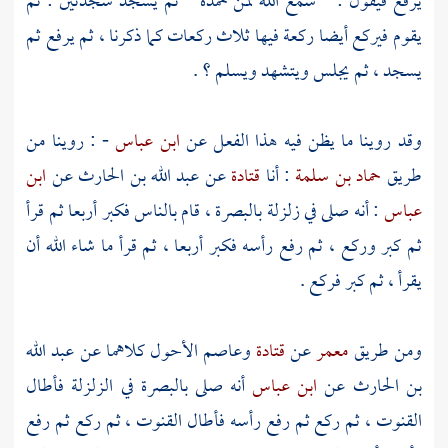
يرفع فيقول : " سمع الله لمن حمده " ثم يسجد سجدتين : ثم
يقوم فيركع أيضا ركعة فيها ثلاث ركعات كما ذكرنا ، ثم يرفع ثم
يسجد ، ثم يجلس ويتشهد ويسلم ؟ .
وقد روينا ما يظن فيه هذا الفعل عن
ابن عباس
- : روينا من
طريق
حماد بن سلمة
: أنا
قتادة
عن
عبد الله بن الحارث
عن
ابن
عباس
: أنه صلى في زلزلة
بالبصرة
، قام بالناس فكبر أربعا ثم قرأ
ثم كبر وركع ، ثم رفع رأسه فكبر أربعا ، ثم قرأ ما شاء الله أن
يقرأ ، ثم كبر فركع .
ومن طريق
معمر
عن
قتادة
وعاصم الأحول
كلاهما عن
عبد الله
بن الحارث
عن
ابن عباس
أنه صلى
بالبصرة
في الزلزلة فأطال
القنوت ، ثم ركع ثم رفع رأسه فأطال القنوت ، ثم ركع ثم رفع