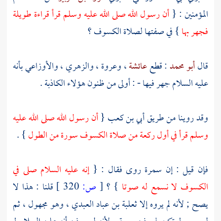
المؤمنين : {
أن رسول الله صلى الله عليه وسلم قرأ قراءة طويلة
فجهر بها
} في صفتها لصلاة الكسوف ؟
قال
أبو محمد
: قطع
عائشة
،
وعروة
،
والزهري
،
والأوزاعي
بأنه
عليه السلام جهر فيها - : أولى من ظنون هؤلاء الكاذبة .
وقد روينا من طريق
أبي بن كعب
{
أن رسول الله صلى الله عليه
وسلم قرأ في أول ركعة من صلاة الكسوف سورة من الطول
} .
فإن قيل : إن
سمرة
روى فقال : {
إنه عليه السلام صلى في
الكسوف لا نسمع له صوتا
} ؟
[
ص:
320 ]
قلنا : هذا لا
يصح ; لأنه لم يروه إلا
ثعلبة بن عباد العبدي
، وهو مجهول ، ثم