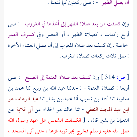
أن يصلي الظهر
- : صلى ركعتين كما قدمنا .
وإن
كسفت من بعد صلاة الظهر إلى أخذها في الغروب
: صلى
أربع ركعات ، كصلاة الظهر ، أو العصر وفي
كسوف القمر
خاصة : إن كسف بعد صلاة المغرب إلى أن تصلي العشاء الآخرة
: صلى ثلاث ركعات كصلاة المغرب .
[
ص:
314 ]
وإن
كسف بعد صلاة العتمة إلى الصبح
: صلى
أربعا : كصلاة العتمة - : حدثنا
عبد الله بن ربيع
ثنا
محمد بن
معاوية
ثنا
أحمد بن شعيب
أنا
محمد بن بشار
ثنا
عبد الوهاب هو
ابن عبد المجيد الثقفي
- ثنا
خالد هو الحذاء
عن
أبي قلابة
عن
النعمان بن بشير
قال : {
انكسفت الشمس على عهد رسول الله
صلى الله عليه وسلم فخرج يجر ثوبه فزعا ، حتى أتى المسجد ،