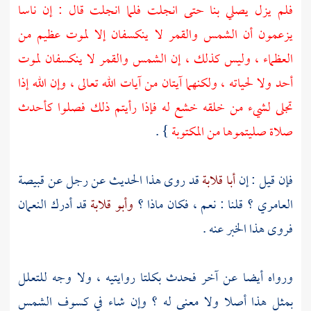
فلم يزل يصلي بنا حتى انجلت فلما انجلت قال : إن ناسا
يزعمون أن الشمس والقمر لا ينكسفان إلا لموت عظيم من
العظماء ، وليس كذلك ، إن الشمس والقمر لا ينكسفان لموت
أحد ولا لحياته ، ولكنهما آيتان من آيات الله تعالى ، وإن الله إذا
تجلى لشيء من خلقه خشع له فإذا رأيتم ذلك فصلوا كأحدث
صلاة صليتموها من المكتوبة
} .
فإن قيل : إن
أبا قلابة
قد روى هذا الحديث عن رجل عن
قبيصة
العامري
؟ قلنا : نعم ، فكان ماذا ؟
وأبو قلابة
قد أدرك
النعمان
فروى هذا الخبر عنه .
ورواه أيضا عن آخر فحدث بكلتا روايتيه ، ولا وجه للتعلل
بمثل هذا أصلا ولا معنى له ؟ وإن شاء في كسوف الشمس