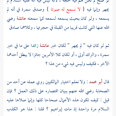
لو صح لم تكن لهم فيه حجة ، لأنه ليس فيه أنه عليه السلام لم
يجهر وإنما فيه {
لا نسمع له صوتا
} وصدق
سمرة
في أنه لم
يسمعه ، ولو كان بحيث يسمعه لسمعه كما سمعته
عائشة
رضي
الله عنها التي كانت قريبا من القبلة في حجرتها ، وكلاهما صادق
ثم لو كان فيه " لم يجهر " لكان خبر
عائشة
زائدا على ما في خبر
سمرة
، والزائد أولى ، أو لكان كلا الأمرين جائزا لا يبطل أحدهما
الآخر ، فكيف وليس فيه شيء من هذا ؟
قال
أبو محمد
: ولا نعلم اختيار المالكيين روي عمله عن أحد من
الصحابة رضي الله عنهم ببيان اقتصاره على ذلك العمل ؟ فإن
قيل : كيف تكون هذه الأعمال صحاحا كلها وإنما صلاها عليه
السلام مرة واحدة إذ مات
إبراهيم
؟ قلنا : هذا هو الكذب